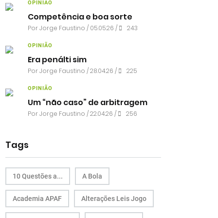
OPINIÃO
Competência e boa sorte
Por
Jorge Faustino
/ 05.05.26 /
243
OPINIÃO
Era penálti sim
Por
Jorge Faustino
/ 28.04.26 /
225
OPINIÃO
Um “não caso” de arbitragem
Por
Jorge Faustino
/ 22.04.26 /
256
Tags
10 Questões a...
A Bola
Academia APAF
Alterações Leis Jogo