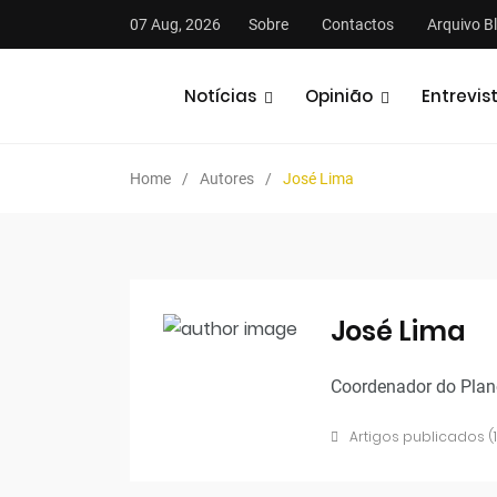
07 Aug, 2026
Sobre
Contactos
Arquivo B
Notícias
Opinião
Entrevis
Home
Autores
José Lima
José Lima
Coordenador do Plano
Artigos publicados (1