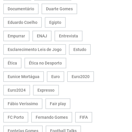
Documentário
Duarte Gomes
Eduardo Coelho
Egipto
Empurrar
ENAJ
Entrevista
Esclarecimento Leis de Jogo
Estudo
Ética
Ética no Desporto
Eunice Mortágua
Euro
Euro2020
Euro2024
Expresso
Fábio Veríssimo
Fair play
FC Porto
Fernando Gomes
FIFA
Fontelas Gomes
Football Talks