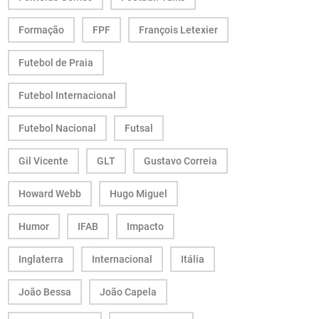
Formação
FPF
François Letexier
Futebol de Praia
Futebol Internacional
Futebol Nacional
Futsal
Gil Vicente
GLT
Gustavo Correia
Howard Webb
Hugo Miguel
Humor
IFAB
Impacto
Inglaterra
Internacional
Itália
João Bessa
João Capela