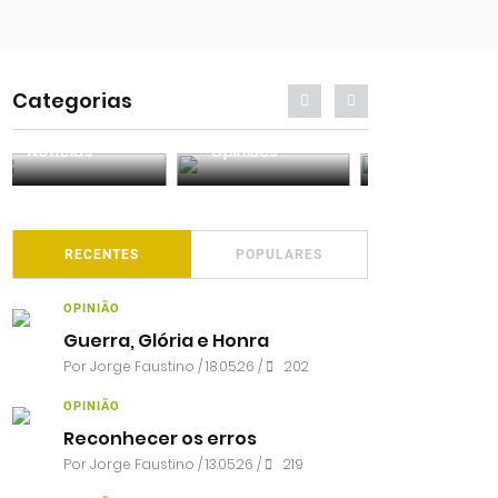
Categorias
Entrevistas
Análises
Podcasts
RECENTES
POPULARES
OPINIÃO
Guerra, Glória e Honra
Por
Jorge Faustino
/ 18.05.26 /
202
OPINIÃO
Reconhecer os erros
Por
Jorge Faustino
/ 13.05.26 /
219