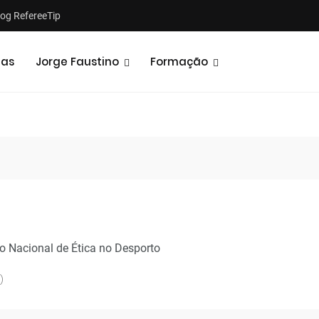
log RefereeTip
tas
Jorge Faustino
Formação
 Nacional de Ética no Desporto
)