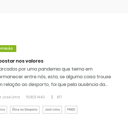
Notícias
Opiniões
OPINIÃO
postar nos valores
arcados por uma pandemia que teima em
ermanecer entre nós, esta, se alguma coisa trouxe
 relação ao desporto, foi que pela ausência da...
.
.
r José Lima
11.08.21 14:40
617
tica
Ética no Desporto
José Lima
PNED