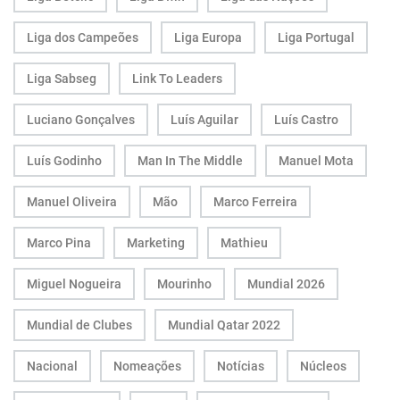
Liga dos Campeões
Liga Europa
Liga Portugal
Liga Sabseg
Link To Leaders
Luciano Gonçalves
Luís Aguilar
Luís Castro
Luís Godinho
Man In The Middle
Manuel Mota
Manuel Oliveira
Mão
Marco Ferreira
Marco Pina
Marketing
Mathieu
Miguel Nogueira
Mourinho
Mundial 2026
Mundial de Clubes
Mundial Qatar 2022
Nacional
Nomeações
Notícias
Núcleos