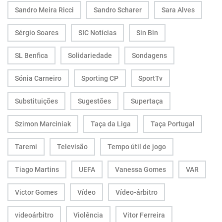
Sandro Meira Ricci
Sandro Scharer
Sara Alves
Sérgio Soares
SIC Notícias
Sin Bin
SL Benfica
Solidariedade
Sondagens
Sónia Carneiro
Sporting CP
SportTv
Substituições
Sugestões
Supertaça
Szimon Marciniak
Taça da Liga
Taça Portugal
Taremi
Televisão
Tempo útil de jogo
Tiago Martins
UEFA
Vanessa Gomes
VAR
Victor Gomes
Vídeo
Vídeo-árbitro
videoárbitro
Violência
Vitor Ferreira