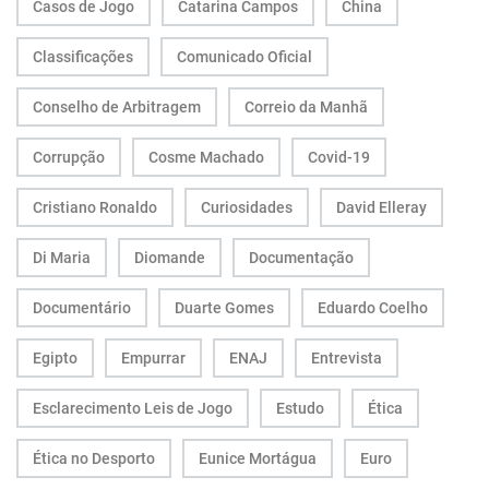
Casos de Jogo
Catarina Campos
China
Classificações
Comunicado Oficial
Conselho de Arbitragem
Correio da Manhã
Corrupção
Cosme Machado
Covid-19
Cristiano Ronaldo
Curiosidades
David Elleray
Di Maria
Diomande
Documentação
Documentário
Duarte Gomes
Eduardo Coelho
Egipto
Empurrar
ENAJ
Entrevista
Esclarecimento Leis de Jogo
Estudo
Ética
Ética no Desporto
Eunice Mortágua
Euro