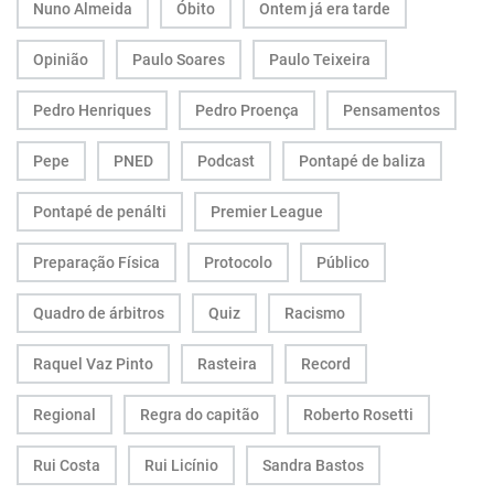
Nuno Almeida
Óbito
Ontem já era tarde
Opinião
Paulo Soares
Paulo Teixeira
Pedro Henriques
Pedro Proença
Pensamentos
Pepe
PNED
Podcast
Pontapé de baliza
Pontapé de penálti
Premier League
Preparação Física
Protocolo
Público
Quadro de árbitros
Quiz
Racismo
Raquel Vaz Pinto
Rasteira
Record
Regional
Regra do capitão
Roberto Rosetti
Rui Costa
Rui Licínio
Sandra Bastos