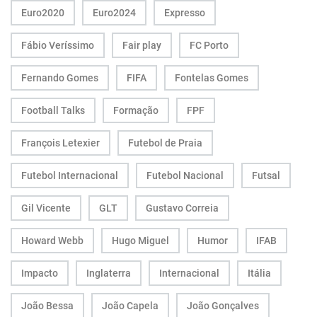
Euro2020
Euro2024
Expresso
Fábio Veríssimo
Fair play
FC Porto
Fernando Gomes
FIFA
Fontelas Gomes
Football Talks
Formação
FPF
François Letexier
Futebol de Praia
Futebol Internacional
Futebol Nacional
Futsal
Gil Vicente
GLT
Gustavo Correia
Howard Webb
Hugo Miguel
Humor
IFAB
Impacto
Inglaterra
Internacional
Itália
João Bessa
João Capela
João Gonçalves