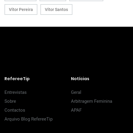
Vítor Pereira
Vítor Santos
RefereeTip
Notícias
Entrevistas
Geral
Sobre
Arbitragem Feminina
Contactos
APAF
Arquivo Blog RefereeTip