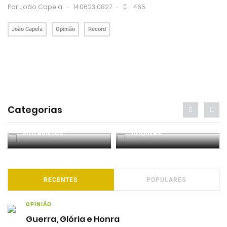
.
.
Por João Capela
14.06.23 08:27
465
João Capela
Opinião
Record
Categorias
Entrevistas
Análises
RECENTES
POPULARES
OPINIÃO
Guerra, Glória e Honra