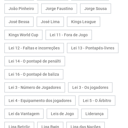
João Pinheiro
Jorge Faustino
Jorge Sousa
José Bessa
José Lima
Kings League
Kings World Cup
Lei 11 - Fora de Jogo
Lei 12 - Faltas e incorreções
Lei 13 - Pontapés-livres
Lei 14 - O pontapé de penálti
Lei 16 - O pontapé de baliza
Lei 3 - Número de Jogadores
Lei 3 - Os jogadores
Lei 4 - Equipamento dos jogadores
Lei 5 - O Árbitro
Lei da Vantagem
Leis de Jogo
Liderança
Liga Betclic
Liga Bwin
Liga das Nações