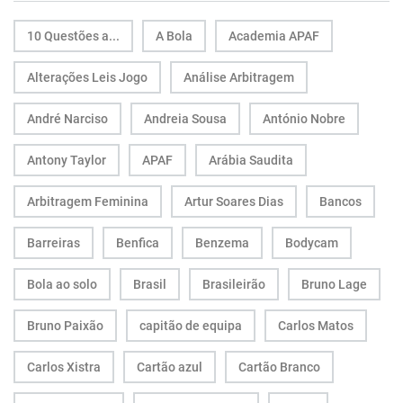
10 Questões a...
A Bola
Academia APAF
Alterações Leis Jogo
Análise Arbitragem
André Narciso
Andreia Sousa
António Nobre
Antony Taylor
APAF
Arábia Saudita
Arbitragem Feminina
Artur Soares Dias
Bancos
Barreiras
Benfica
Benzema
Bodycam
Bola ao solo
Brasil
Brasileirão
Bruno Lage
Bruno Paixão
capitão de equipa
Carlos Matos
Carlos Xistra
Cartão azul
Cartão Branco