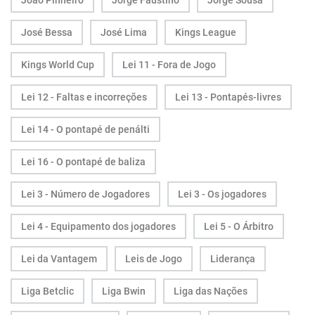
João Pinheiro
Jorge Faustino
Jorge Sousa
José Bessa
José Lima
Kings League
Kings World Cup
Lei 11 - Fora de Jogo
Lei 12 - Faltas e incorreções
Lei 13 - Pontapés-livres
Lei 14 - O pontapé de penálti
Lei 16 - O pontapé de baliza
Lei 3 - Número de Jogadores
Lei 3 - Os jogadores
Lei 4 - Equipamento dos jogadores
Lei 5 - O Árbitro
Lei da Vantagem
Leis de Jogo
Liderança
Liga Betclic
Liga Bwin
Liga das Nações