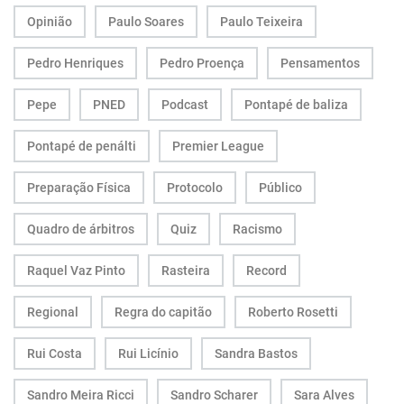
Opinião
Paulo Soares
Paulo Teixeira
Pedro Henriques
Pedro Proença
Pensamentos
Pepe
PNED
Podcast
Pontapé de baliza
Pontapé de penálti
Premier League
Preparação Física
Protocolo
Público
Quadro de árbitros
Quiz
Racismo
Raquel Vaz Pinto
Rasteira
Record
Regional
Regra do capitão
Roberto Rosetti
Rui Costa
Rui Licínio
Sandra Bastos
Sandro Meira Ricci
Sandro Scharer
Sara Alves