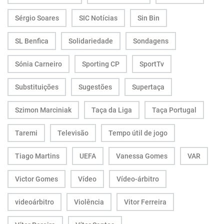
Sérgio Soares
SIC Notícias
Sin Bin
SL Benfica
Solidariedade
Sondagens
Sónia Carneiro
Sporting CP
SportTv
Substituições
Sugestões
Supertaça
Szimon Marciniak
Taça da Liga
Taça Portugal
Taremi
Televisão
Tempo útil de jogo
Tiago Martins
UEFA
Vanessa Gomes
VAR
Victor Gomes
Vídeo
Vídeo-árbitro
videoárbitro
Violência
Vitor Ferreira