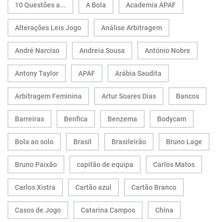
10 Questões a...
A Bola
Academia APAF
Alterações Leis Jogo
Análise Arbitragem
André Narciso
Andreia Sousa
António Nobre
Antony Taylor
APAF
Arábia Saudita
Arbitragem Feminina
Artur Soares Dias
Bancos
Barreiras
Benfica
Benzema
Bodycam
Bola ao solo
Brasil
Brasileirão
Bruno Lage
Bruno Paixão
capitão de equipa
Carlos Matos
Carlos Xistra
Cartão azul
Cartão Branco
Casos de Jogo
Catarina Campos
China