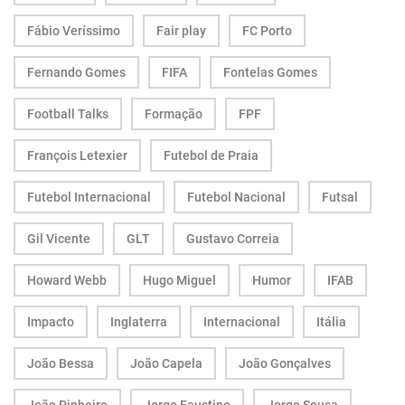
Fábio Veríssimo
Fair play
FC Porto
Fernando Gomes
FIFA
Fontelas Gomes
Football Talks
Formação
FPF
François Letexier
Futebol de Praia
Futebol Internacional
Futebol Nacional
Futsal
Gil Vicente
GLT
Gustavo Correia
Howard Webb
Hugo Miguel
Humor
IFAB
Impacto
Inglaterra
Internacional
Itália
João Bessa
João Capela
João Gonçalves