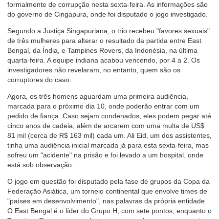
formalmente de corrupção nesta sexta-feira. As informações são
do governo de Cingapura, onde foi disputado o jogo investigado.
Segundo a Justiça Singapuriana, o trio recebeu "favores sexuais"
de três mulheres para alterar o resultado da partida entre East
Bengal, da Índia, e Tampines Rovers, da Indonésia, na última
quarta-feira. A equipe indiana acabou vencendo, por 4 a 2. Os
investigadores não revelaram, no entanto, quem são os
corruptores do caso.
Agora, os três homens aguardam uma primeira audiência,
marcada para o próximo dia 10, onde poderão entrar com um
pedido de fiança. Caso sejam condenados, eles podem pegar até
cinco anos de cadeia, além de arcarem com uma multa de US$
81 mil (cerca de R$ 163 mil) cada um. Ali Eid, um dos assistentes,
tinha uma audiência inicial marcada já para esta sexta-feira, mas
sofreu um "acidente" na prisão e foi levado a um hospital, onde
está sob observação.
O jogo em questão foi disputado pela fase de grupos da Copa da
Federação Asiática, um torneio continental que envolve times de
"países em desenvolvimento", nas palavras da própria entidade.
O East Bengal é o líder do Grupo H, com sete pontos, enquanto o