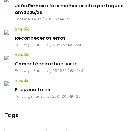
João Pinheiro foi o melhor árbitro português
em 2025/26
Por RefereeTip / 13.05.26 /
9
OPINIÃO
Reconhecer os erros
Por
Jorge Faustino
/ 13.05.26 /
224
OPINIÃO
Competência e boa sorte
Por
Jorge Faustino
/ 05.05.26 /
248
OPINIÃO
Era penálti sim
Por
Jorge Faustino
/ 28.04.26 /
231
Tags