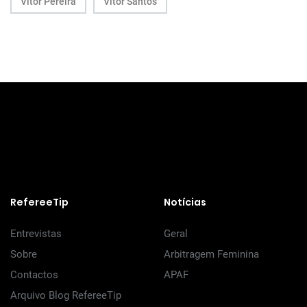
Vítor Pereira
Vítor Santos
RefereeTip
Notícias
Entrevistas
Geral
Sobre
Arbitragem Feminina
Contactos
APAF
Arquivo Blog RefereeTip