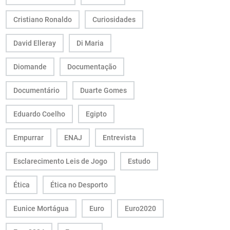
Cristiano Ronaldo
Curiosidades
David Elleray
Di Maria
Diomande
Documentação
Documentário
Duarte Gomes
Eduardo Coelho
Egipto
Empurrar
ENAJ
Entrevista
Esclarecimento Leis de Jogo
Estudo
Ética
Ética no Desporto
Eunice Mortágua
Euro
Euro2020