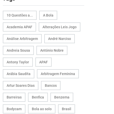
10 Questões a...
A Bola
Academia APAF
Alterações Leis Jogo
Análise Arbitragem
André Narciso
Andreia Sousa
António Nobre
Antony Taylor
APAF
Arábia Saudita
Arbitragem Feminina
Artur Soares Dias
Bancos
Barreiras
Benfica
Benzema
Bodycam
Bola ao solo
Brasil