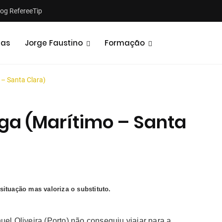
log RefereeTip
tas
Jorge Faustino
Formação
 – Santa Clara)
iga (Marítimo – Santa
Notícias
Opiniões
ituação mas valoriza o substituto.
el Oliveira (Porto) não conseguiu viajar para a