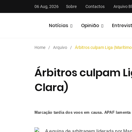
06 Aug, 2026
Sobre
Contactos
Arquivo B
Notícias
Opinião
Entrevis
Home
Arquivo
Árbitros culpam Liga (Marítimo
Árbitros culpam L
Clara)
stas
Análises
Podcasts
Marcação tardia dos voos em causa. APAF lamenta s
A equipa de arbitragem liderada por Manu