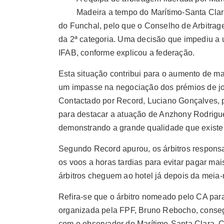
Madeira a tempo do Marítimo-Santa Clara,
do Funchal, pelo que o Conselho de Arbitra
da 2ª categoria. Uma decisão que impediu a ut
IFAB, conforme explicou a federação.
Esta situação contribui para o aumento de ma
um impasse na negociação dos prémios de jo
Contactado por Record, Luciano Gonçalves, 
para destacar a atuação de Anzhony Rodrigues
demonstrando a grande qualidade que existe no
Segundo Record apurou, os árbitros responsa
os voos a horas tardias para evitar pagar ma
árbitros cheguem ao hotel já depois da meia-
Refira-se que o árbitro nomeado pelo CA par
organizada pela FPF, Bruno Rebocho, conse
com o observador do Marítimo-Santa Clara, Cél