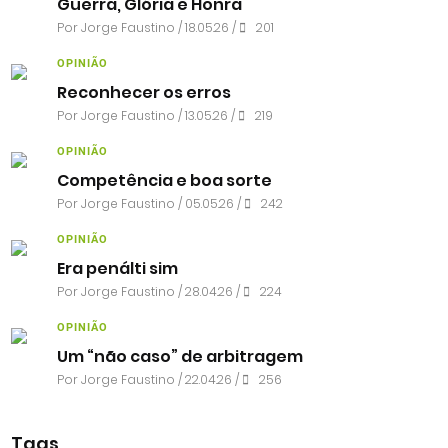
Guerra, Glória e Honra
Por
Jorge Faustino
/ 18.05.26 /
201
OPINIÃO
Reconhecer os erros
Por
Jorge Faustino
/ 13.05.26 /
219
OPINIÃO
Competência e boa sorte
Por
Jorge Faustino
/ 05.05.26 /
242
OPINIÃO
Era penálti sim
Por
Jorge Faustino
/ 28.04.26 /
224
OPINIÃO
Um “não caso” de arbitragem
Por
Jorge Faustino
/ 22.04.26 /
256
Tags