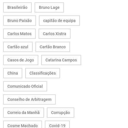
Brasileirão
Bruno Lage
Bruno Paixão
capitão de equipa
Carlos Matos
Carlos Xistra
Cartão azul
Cartão Branco
Casos de Jogo
Catarina Campos
China
Classificações
Comunicado Oficial
Conselho de Arbitragem
Correio da Manhã
Corrupção
Cosme Machado
Covid-19