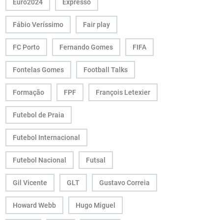
Euro2024
Expresso
Fábio Veríssimo
Fair play
FC Porto
Fernando Gomes
FIFA
Fontelas Gomes
Football Talks
Formação
FPF
François Letexier
Futebol de Praia
Futebol Internacional
Futebol Nacional
Futsal
Gil Vicente
GLT
Gustavo Correia
Howard Webb
Hugo Miguel