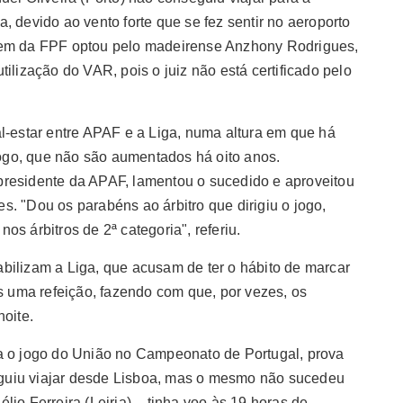
 devido ao vento forte que se fez sentir no aeroporto
gem da FPF optou pelo madeirense Anzhony Rodrigues,
ilização do VAR, pois o juiz não está certificado pelo
l-estar entre APAF e a Liga, numa altura em que há
go, que não são aumentados há oito anos.
presidente da APAF, lamentou o sucedido e aproveitou
. "Dou os parabéns ao árbitro que dirigiu o jogo,
s árbitros de 2ª categoria", referiu.
bilizam a Liga, que acusam de ter o hábito de marcar
is uma refeição, fazendo com que, por vezes, os
noite.
a o jogo do União no Campeonato de Portugal, prova
guiu viajar desde Lisboa, mas o mesmo não sucedeu
io Ferreira (Leiria) – tinha voo às 19 horas de