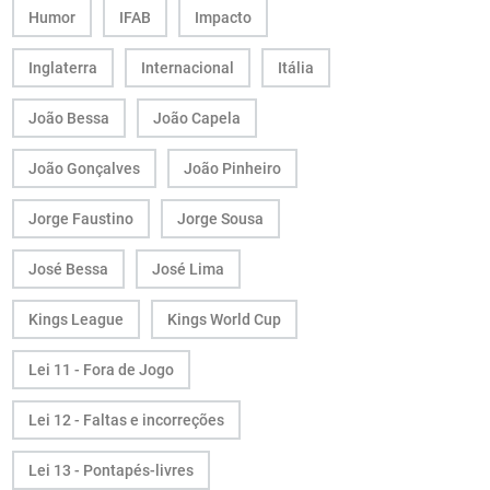
Humor
IFAB
Impacto
Inglaterra
Internacional
Itália
João Bessa
João Capela
João Gonçalves
João Pinheiro
Jorge Faustino
Jorge Sousa
José Bessa
José Lima
Kings League
Kings World Cup
Lei 11 - Fora de Jogo
Lei 12 - Faltas e incorreções
Lei 13 - Pontapés-livres