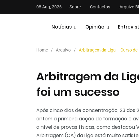
08 Aug, 2026
Sobre
Contactos
Arquivo B
Notícias
Opinião
Entrevis
Home
Arquivo
Arbitragem da Liga – Curso de
Arbitragem da Lig
foi um sucesso
stas
Análises
Podcasts
Após cinco dias de concentração, 23 dos 2
ontem a primeira acção de formação e av
a nível de provas físicas, como destacou 
Arbitragem (CA) da Liga está muito satisf