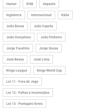
Humor
IFAB
Impacto
Inglaterra
Internacional
Itália
João Bessa
João Capela
João Gonçalves
João Pinheiro
Jorge Faustino
Jorge Sousa
José Bessa
José Lima
Kings League
Kings World Cup
Lei 11 - Fora de Jogo
Lei 12 - Faltas e incorreções
Lei 13 - Pontapés-livres