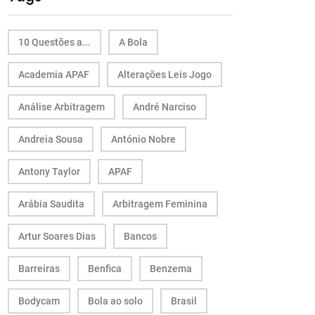
10 Questões a...
A Bola
Academia APAF
Alterações Leis Jogo
Análise Arbitragem
André Narciso
Andreia Sousa
António Nobre
Antony Taylor
APAF
Arábia Saudita
Arbitragem Feminina
Artur Soares Dias
Bancos
Barreiras
Benfica
Benzema
Bodycam
Bola ao solo
Brasil