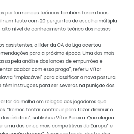
 as performances teóricas também foram boas.
al num teste com 20 perguntas de escolha múltipla
 alto nível de conhecimento teórico dos nossos
assistentes, o líder da CA da Liga acertou
omendações para a próxima época. Uma das mais
passa pela análise dos lances de empurrões e
ntar acabar com essa praga”, referiu Vítor
lavra “implacável” para classificar a nova postura.
 e têm instruções para ser severos na punição dos
pertar da malha em relação aos jogadores que
s. “Iremos tentar contribuir para fazer diminuir o
os árbitros”, sublinhou Vítor Pereira. Que elegeu
ser uma das cinco mais competitivas da Europa” e
valorização do jogo”. Acrescentando, dentro dos