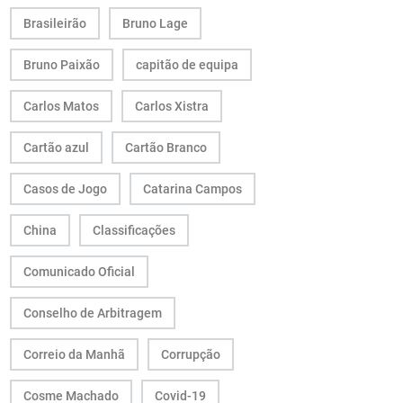
Brasileirão
Bruno Lage
Bruno Paixão
capitão de equipa
Carlos Matos
Carlos Xistra
Cartão azul
Cartão Branco
Casos de Jogo
Catarina Campos
China
Classificações
Comunicado Oficial
Conselho de Arbitragem
Correio da Manhã
Corrupção
Cosme Machado
Covid-19