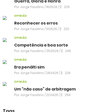
Guerra, Glória e Honra
Por
Jorge Faustino
/ 18.05.26 /
205
OPINIÃO
Reconhecer os erros
Por
Jorge Faustino
/ 13.05.26 /
220
OPINIÃO
Competência e boa sorte
Por
Jorge Faustino
/ 05.05.26 /
245
OPINIÃO
Era penálti sim
Por
Jorge Faustino
/ 28.04.26 /
226
OPINIÃO
Um “não caso” de arbitragem
Por
Jorge Faustino
/ 22.04.26 /
258
Tags