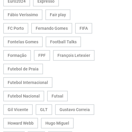
Euro2024
Expresso
Fábio Veríssimo
Fair play
FC Porto
Fernando Gomes
FIFA
Fontelas Gomes
Football Talks
Formação
FPF
François Letexier
Futebol de Praia
Futebol Internacional
Futebol Nacional
Futsal
Gil Vicente
GLT
Gustavo Correia
Howard Webb
Hugo Miguel