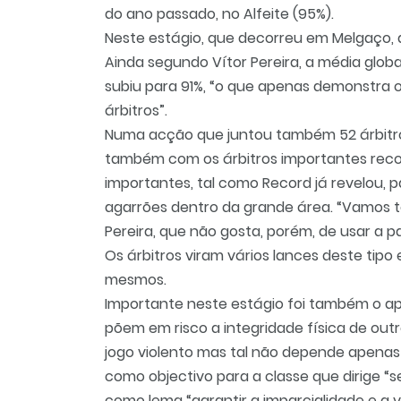
do ano passado, no Alfeite (95%).
Neste estágio, que decorreu em Melgaço,
Ainda segundo Vítor Pereira, a média glob
subiu para 91%, “o que apenas demonstra o
árbitros”.
Numa acção que juntou também 52 árbitros 
também com os árbitros importantes rec
importantes, tal como Record já revelou, 
agarrões dentro da grande área. “Vamos te
Pereira, que não gosta, porém, de usar a pa
Os árbitros viram vários lances deste tipo
mesmos.
Importante neste estágio foi também o a
põem em risco a integridade física de outro
jogo violento mas tal não depende apenas d
como objectivo para a classe que dirige “
como lema “garantir a imparcialidade e a 