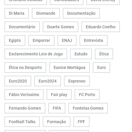
Di Maria
Diomande
Documentação
Documentário
Duarte Gomes
Eduardo Coelho
Egipto
Empurrar
ENAJ
Entrevista
Esclarecimento Leis de Jogo
Estudo
Ética
Ética no Desporto
Eunice Mortágua
Euro
Euro2020
Euro2024
Expresso
Fábio Veríssimo
Fair play
FC Porto
Fernando Gomes
FIFA
Fontelas Gomes
Football Talks
Formação
FPF