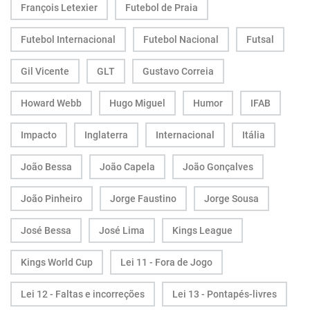
François Letexier
Futebol de Praia
Futebol Internacional
Futebol Nacional
Futsal
Gil Vicente
GLT
Gustavo Correia
Howard Webb
Hugo Miguel
Humor
IFAB
Impacto
Inglaterra
Internacional
Itália
João Bessa
João Capela
João Gonçalves
João Pinheiro
Jorge Faustino
Jorge Sousa
José Bessa
José Lima
Kings League
Kings World Cup
Lei 11 - Fora de Jogo
Lei 12 - Faltas e incorreções
Lei 13 - Pontapés-livres