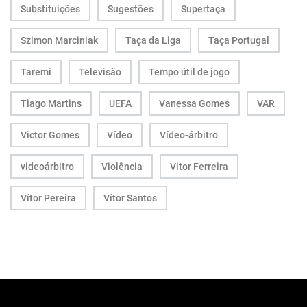
Substituições
Sugestões
Supertaça
Szimon Marciniak
Taça da Liga
Taça Portugal
Taremi
Televisão
Tempo útil de jogo
Tiago Martins
UEFA
Vanessa Gomes
VAR
Victor Gomes
Vídeo
Vídeo-árbitro
videoárbitro
Violência
Vitor Ferreira
Vítor Pereira
Vítor Santos