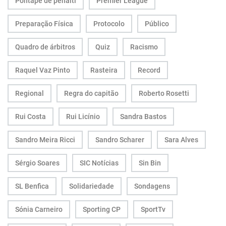
Pontapé de penálti
Premier League
Preparação Física
Protocolo
Público
Quadro de árbitros
Quiz
Racismo
Raquel Vaz Pinto
Rasteira
Record
Regional
Regra do capitão
Roberto Rosetti
Rui Costa
Rui Licínio
Sandra Bastos
Sandro Meira Ricci
Sandro Scharer
Sara Alves
Sérgio Soares
SIC Notícias
Sin Bin
SL Benfica
Solidariedade
Sondagens
Sónia Carneiro
Sporting CP
SportTv