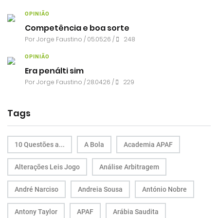
OPINIÃO
Competência e boa sorte
Por
Jorge Faustino
/ 05.05.26 /
248
OPINIÃO
Era penálti sim
Por
Jorge Faustino
/ 28.04.26 /
229
Tags
10 Questões a...
A Bola
Academia APAF
Alterações Leis Jogo
Análise Arbitragem
André Narciso
Andreia Sousa
António Nobre
Antony Taylor
APAF
Arábia Saudita