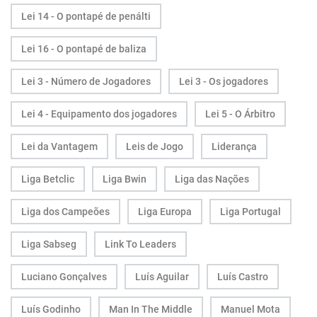
Lei 14 - O pontapé de penálti
Lei 16 - O pontapé de baliza
Lei 3 - Número de Jogadores
Lei 3 - Os jogadores
Lei 4 - Equipamento dos jogadores
Lei 5 - O Árbitro
Lei da Vantagem
Leis de Jogo
Liderança
Liga Betclic
Liga Bwin
Liga das Nações
Liga dos Campeões
Liga Europa
Liga Portugal
Liga Sabseg
Link To Leaders
Luciano Gonçalves
Luís Aguilar
Luís Castro
Luís Godinho
Man In The Middle
Manuel Mota