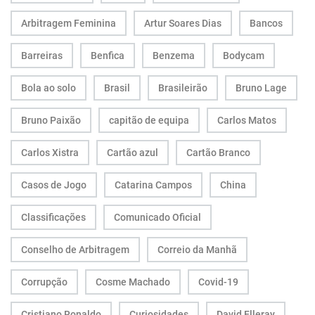
Arbitragem Feminina
Artur Soares Dias
Bancos
Barreiras
Benfica
Benzema
Bodycam
Bola ao solo
Brasil
Brasileirão
Bruno Lage
Bruno Paixão
capitão de equipa
Carlos Matos
Carlos Xistra
Cartão azul
Cartão Branco
Casos de Jogo
Catarina Campos
China
Classificações
Comunicado Oficial
Conselho de Arbitragem
Correio da Manhã
Corrupção
Cosme Machado
Covid-19
Cristiano Ronaldo
Curiosidades
David Elleray