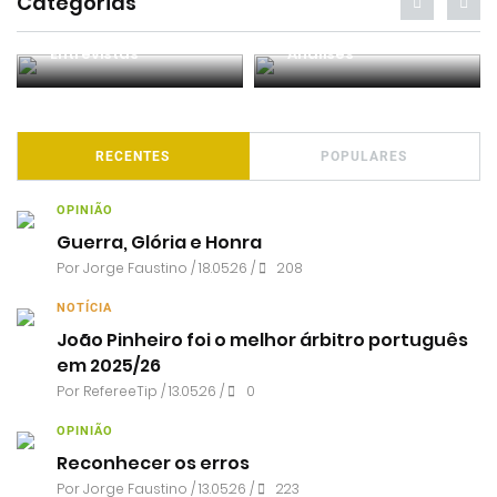
Categorias
Entrevistas
Análises
RECENTES
POPULARES
OPINIÃO
Guerra, Glória e Honra
Por
Jorge Faustino
/ 18.05.26 /
208
NOTÍCIA
João Pinheiro foi o melhor árbitro português
em 2025/26
Por RefereeTip / 13.05.26 /
0
OPINIÃO
Reconhecer os erros
Por
Jorge Faustino
/ 13.05.26 /
223