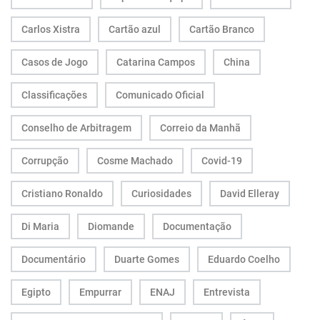
Carlos Xistra
Cartão azul
Cartão Branco
Casos de Jogo
Catarina Campos
China
Classificações
Comunicado Oficial
Conselho de Arbitragem
Correio da Manhã
Corrupção
Cosme Machado
Covid-19
Cristiano Ronaldo
Curiosidades
David Elleray
Di Maria
Diomande
Documentação
Documentário
Duarte Gomes
Eduardo Coelho
Egipto
Empurrar
ENAJ
Entrevista