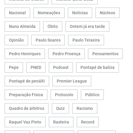
Nacional
Nomeações
Notícias
Núcleos
Nuno Almeida
Óbito
Ontem já era tarde
Opinião
Paulo Soares
Paulo Teixeira
Pedro Henriques
Pedro Proença
Pensamentos
Pepe
PNED
Podcast
Pontapé de baliza
Pontapé de penálti
Premier League
Preparação Física
Protocolo
Público
Quadro de árbitros
Quiz
Racismo
Raquel Vaz Pinto
Rasteira
Record