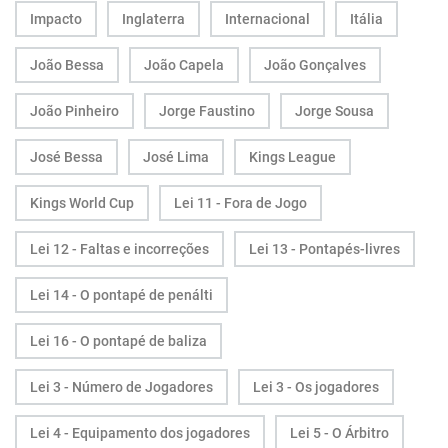
Impacto
Inglaterra
Internacional
Itália
João Bessa
João Capela
João Gonçalves
João Pinheiro
Jorge Faustino
Jorge Sousa
José Bessa
José Lima
Kings League
Kings World Cup
Lei 11 - Fora de Jogo
Lei 12 - Faltas e incorreções
Lei 13 - Pontapés-livres
Lei 14 - O pontapé de penálti
Lei 16 - O pontapé de baliza
Lei 3 - Número de Jogadores
Lei 3 - Os jogadores
Lei 4 - Equipamento dos jogadores
Lei 5 - O Árbitro