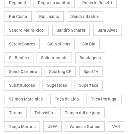
Regional
Regra do capitão
Roberto Rosetti
Rui Costa
Rui Licínio
Sandra Bastos
Sandro Meira Ricci
Sandro Scharer
Sara Alves
Sérgio Soares
SIC Notícias
Sin Bin
SL Benfica
Solidariedade
Sondagens
Sónia Carneiro
Sporting CP
SportTv
Substituições
Sugestões
Supertaça
Szimon Marciniak
Taça da Liga
Taça Portugal
Taremi
Televisão
Tempo útil de jogo
Tiago Martins
UEFA
Vanessa Gomes
VAR