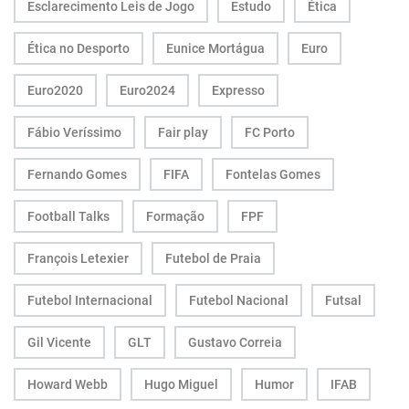
Esclarecimento Leis de Jogo
Estudo
Ética
Ética no Desporto
Eunice Mortágua
Euro
Euro2020
Euro2024
Expresso
Fábio Veríssimo
Fair play
FC Porto
Fernando Gomes
FIFA
Fontelas Gomes
Football Talks
Formação
FPF
François Letexier
Futebol de Praia
Futebol Internacional
Futebol Nacional
Futsal
Gil Vicente
GLT
Gustavo Correia
Howard Webb
Hugo Miguel
Humor
IFAB