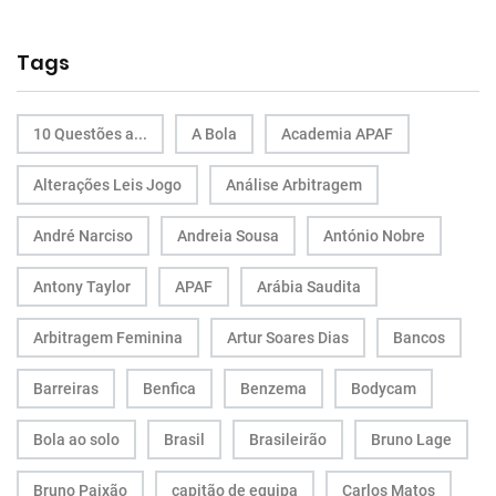
Tags
10 Questões a...
A Bola
Academia APAF
Alterações Leis Jogo
Análise Arbitragem
André Narciso
Andreia Sousa
António Nobre
Antony Taylor
APAF
Arábia Saudita
Arbitragem Feminina
Artur Soares Dias
Bancos
Barreiras
Benfica
Benzema
Bodycam
Bola ao solo
Brasil
Brasileirão
Bruno Lage
Bruno Paixão
capitão de equipa
Carlos Matos