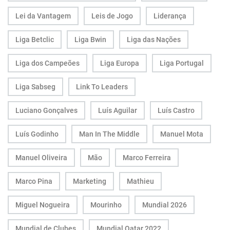
Lei da Vantagem
Leis de Jogo
Liderança
Liga Betclic
Liga Bwin
Liga das Nações
Liga dos Campeões
Liga Europa
Liga Portugal
Liga Sabseg
Link To Leaders
Luciano Gonçalves
Luís Aguilar
Luís Castro
Luís Godinho
Man In The Middle
Manuel Mota
Manuel Oliveira
Mão
Marco Ferreira
Marco Pina
Marketing
Mathieu
Miguel Nogueira
Mourinho
Mundial 2026
Mundial de Clubes
Mundial Qatar 2022