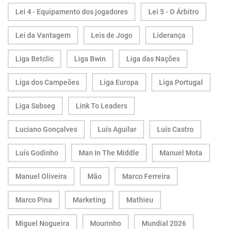
Lei 4 - Equipamento dos jogadores
Lei 5 - O Árbitro
Lei da Vantagem
Leis de Jogo
Liderança
Liga Betclic
Liga Bwin
Liga das Nações
Liga dos Campeões
Liga Europa
Liga Portugal
Liga Sabseg
Link To Leaders
Luciano Gonçalves
Luís Aguilar
Luís Castro
Luís Godinho
Man In The Middle
Manuel Mota
Manuel Oliveira
Mão
Marco Ferreira
Marco Pina
Marketing
Mathieu
Miguel Nogueira
Mourinho
Mundial 2026