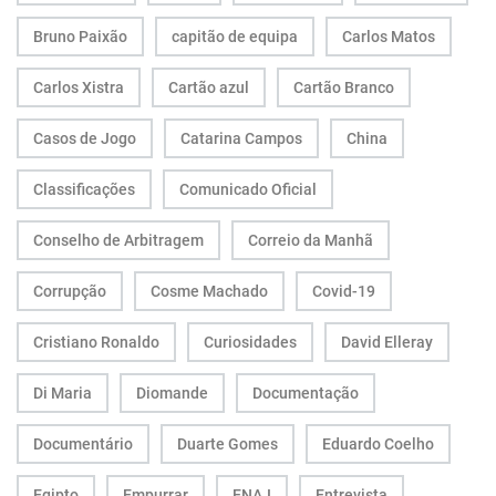
Bruno Paixão
capitão de equipa
Carlos Matos
Carlos Xistra
Cartão azul
Cartão Branco
Casos de Jogo
Catarina Campos
China
Classificações
Comunicado Oficial
Conselho de Arbitragem
Correio da Manhã
Corrupção
Cosme Machado
Covid-19
Cristiano Ronaldo
Curiosidades
David Elleray
Di Maria
Diomande
Documentação
Documentário
Duarte Gomes
Eduardo Coelho
Egipto
Empurrar
ENAJ
Entrevista