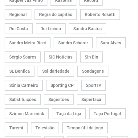
Raquel Vaz Pinto
Rasteira
Record
Regional
Regra do capitão
Roberto Rosetti
Rui Costa
Rui Licínio
Sandra Bastos
Sandro Meira Ricci
Sandro Scharer
Sara Alves
Sérgio Soares
SIC Notícias
Sin Bin
SL Benfica
Solidariedade
Sondagens
Sónia Carneiro
Sporting CP
SportTv
Substituições
Sugestões
Supertaça
Szimon Marciniak
Taça da Liga
Taça Portugal
Taremi
Televisão
Tempo útil de jogo