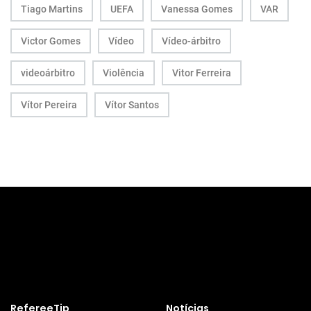
Tiago Martins
UEFA
Vanessa Gomes
VAR
Victor Gomes
Vídeo
Vídeo-árbitro
videoárbitro
Violência
Vitor Ferreira
Vítor Pereira
Vítor Santos
RefereeTip
Notícias