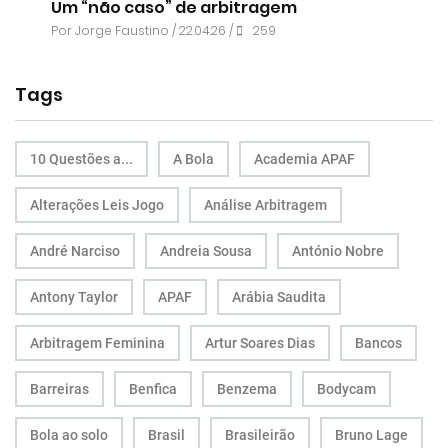
Um “não caso” de arbitragem
Por
Jorge Faustino
/ 22.04.26 /
259
Tags
10 Questões a...
A Bola
Academia APAF
Alterações Leis Jogo
Análise Arbitragem
André Narciso
Andreia Sousa
António Nobre
Antony Taylor
APAF
Arábia Saudita
Arbitragem Feminina
Artur Soares Dias
Bancos
Barreiras
Benfica
Benzema
Bodycam
Bola ao solo
Brasil
Brasileirão
Bruno Lage