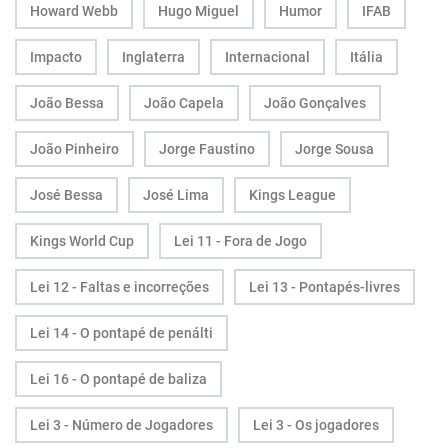
Howard Webb
Hugo Miguel
Humor
IFAB
Impacto
Inglaterra
Internacional
Itália
João Bessa
João Capela
João Gonçalves
João Pinheiro
Jorge Faustino
Jorge Sousa
José Bessa
José Lima
Kings League
Kings World Cup
Lei 11 - Fora de Jogo
Lei 12 - Faltas e incorreções
Lei 13 - Pontapés-livres
Lei 14 - O pontapé de penálti
Lei 16 - O pontapé de baliza
Lei 3 - Número de Jogadores
Lei 3 - Os jogadores