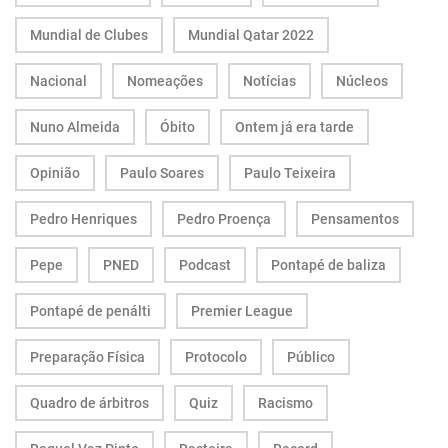
Mundial de Clubes
Mundial Qatar 2022
Nacional
Nomeações
Notícias
Núcleos
Nuno Almeida
Óbito
Ontem já era tarde
Opinião
Paulo Soares
Paulo Teixeira
Pedro Henriques
Pedro Proença
Pensamentos
Pepe
PNED
Podcast
Pontapé de baliza
Pontapé de penálti
Premier League
Preparação Física
Protocolo
Público
Quadro de árbitros
Quiz
Racismo