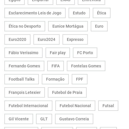
Esclarecimento Leis de Jogo
Estudo
Ética
Ética no Desporto
Eunice Mortágua
Euro
Euro2020
Euro2024
Expresso
Fábio Veríssimo
Fair play
FC Porto
Fernando Gomes
FIFA
Fontelas Gomes
Football Talks
Formação
FPF
François Letexier
Futebol de Praia
Futebol Internacional
Futebol Nacional
Futsal
Gil Vicente
GLT
Gustavo Correia