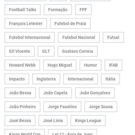
Football Talks
Formação
FPF
François Letexier
Futebol de Praia
Futebol Internacional
Futebol Nacional
Futsal
Gil Vicente
GLT
Gustavo Correia
Howard Webb
Hugo Miguel
Humor
IFAB
Impacto
Inglaterra
Internacional
Itália
João Bessa
João Capela
João Gonçalves
João Pinheiro
Jorge Faustino
Jorge Sousa
José Bessa
José Lima
Kings League
Kings World Cup
Lei 11 - Fora de Jogo