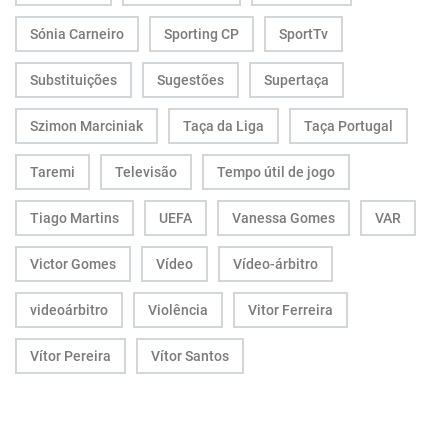
Sónia Carneiro
Sporting CP
SportTv
Substituições
Sugestões
Supertaça
Szimon Marciniak
Taça da Liga
Taça Portugal
Taremi
Televisão
Tempo útil de jogo
Tiago Martins
UEFA
Vanessa Gomes
VAR
Victor Gomes
Vídeo
Vídeo-árbitro
videoárbitro
Violência
Vitor Ferreira
Vítor Pereira
Vítor Santos