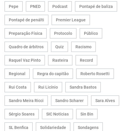
Pepe
PNED
Podcast
Pontapé de baliza
Pontapé de penálti
Premier League
Preparação Física
Protocolo
Público
Quadro de árbitros
Quiz
Racismo
Raquel Vaz Pinto
Rasteira
Record
Regional
Regra do capitão
Roberto Rosetti
Rui Costa
Rui Licínio
Sandra Bastos
Sandro Meira Ricci
Sandro Scharer
Sara Alves
Sérgio Soares
SIC Notícias
Sin Bin
SL Benfica
Solidariedade
Sondagens