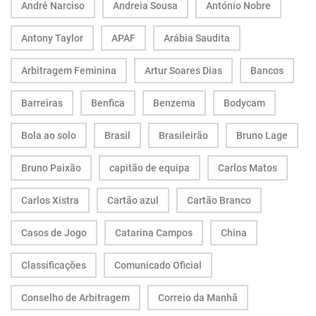
André Narciso
Andreia Sousa
António Nobre
Antony Taylor
APAF
Arábia Saudita
Arbitragem Feminina
Artur Soares Dias
Bancos
Barreiras
Benfica
Benzema
Bodycam
Bola ao solo
Brasil
Brasileirão
Bruno Lage
Bruno Paixão
capitão de equipa
Carlos Matos
Carlos Xistra
Cartão azul
Cartão Branco
Casos de Jogo
Catarina Campos
China
Classificações
Comunicado Oficial
Conselho de Arbitragem
Correio da Manhã