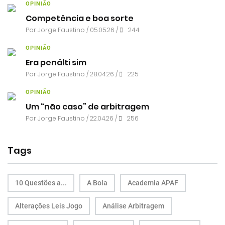
OPINIÃO
Competência e boa sorte
Por
Jorge Faustino
/ 05.05.26 /
244
OPINIÃO
Era penálti sim
Por
Jorge Faustino
/ 28.04.26 /
225
OPINIÃO
Um “não caso” de arbitragem
Por
Jorge Faustino
/ 22.04.26 /
256
Tags
10 Questões a...
A Bola
Academia APAF
Alterações Leis Jogo
Análise Arbitragem