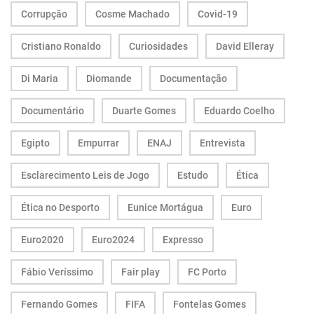
Corrupção
Cosme Machado
Covid-19
Cristiano Ronaldo
Curiosidades
David Elleray
Di Maria
Diomande
Documentação
Documentário
Duarte Gomes
Eduardo Coelho
Egipto
Empurrar
ENAJ
Entrevista
Esclarecimento Leis de Jogo
Estudo
Ética
Ética no Desporto
Eunice Mortágua
Euro
Euro2020
Euro2024
Expresso
Fábio Veríssimo
Fair play
FC Porto
Fernando Gomes
FIFA
Fontelas Gomes