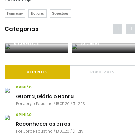
Formação
Notícias
Sugestões
Categorias
Entrevistas
Análises
RECENTES
POPULARES
OPINIÃO
Guerra, Glória e Honra
Por
Jorge Faustino
/ 18.05.26 /
203
OPINIÃO
Reconhecer os erros
Por
Jorge Faustino
/ 13.05.26 /
219