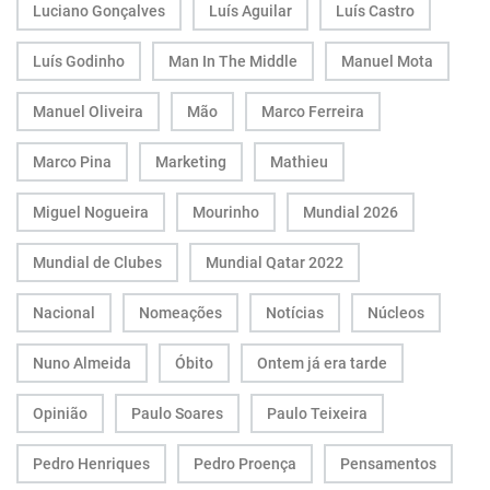
Luciano Gonçalves
Luís Aguilar
Luís Castro
Luís Godinho
Man In The Middle
Manuel Mota
Manuel Oliveira
Mão
Marco Ferreira
Marco Pina
Marketing
Mathieu
Miguel Nogueira
Mourinho
Mundial 2026
Mundial de Clubes
Mundial Qatar 2022
Nacional
Nomeações
Notícias
Núcleos
Nuno Almeida
Óbito
Ontem já era tarde
Opinião
Paulo Soares
Paulo Teixeira
Pedro Henriques
Pedro Proença
Pensamentos