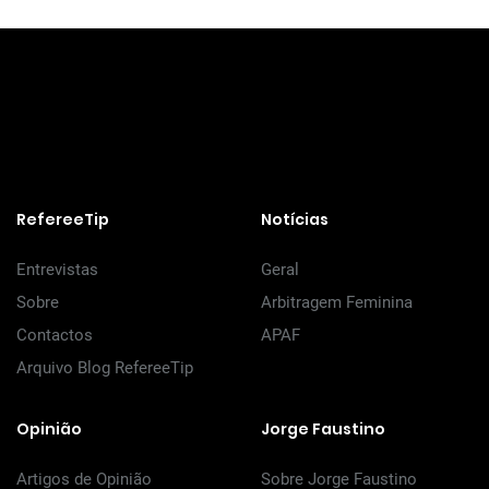
RefereeTip
Notícias
Entrevistas
Geral
Sobre
Arbitragem Feminina
Contactos
APAF
Arquivo Blog RefereeTip
Opinião
Jorge Faustino
Artigos de Opinião
Sobre Jorge Faustino