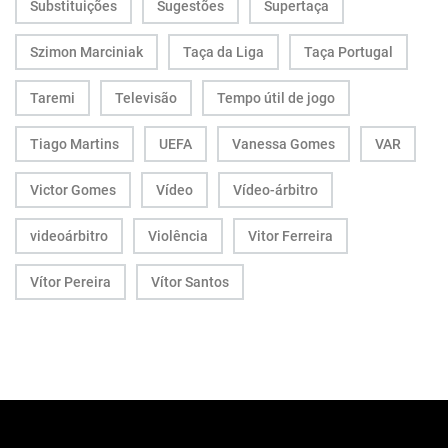
Substituições
Sugestões
Supertaça
Szimon Marciniak
Taça da Liga
Taça Portugal
Taremi
Televisão
Tempo útil de jogo
Tiago Martins
UEFA
Vanessa Gomes
VAR
Victor Gomes
Vídeo
Vídeo-árbitro
videoárbitro
Violência
Vitor Ferreira
Vítor Pereira
Vítor Santos