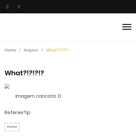
Home
Arquivo
What?!?!?!?
What?!?!?!?
Imagem caricata :D
RefereeTip
Humor