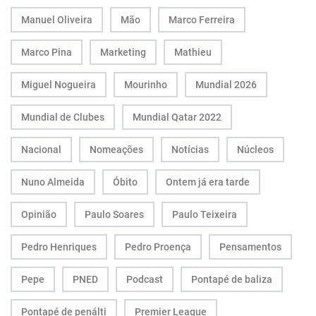
Manuel Oliveira
Mão
Marco Ferreira
Marco Pina
Marketing
Mathieu
Miguel Nogueira
Mourinho
Mundial 2026
Mundial de Clubes
Mundial Qatar 2022
Nacional
Nomeações
Notícias
Núcleos
Nuno Almeida
Óbito
Ontem já era tarde
Opinião
Paulo Soares
Paulo Teixeira
Pedro Henriques
Pedro Proença
Pensamentos
Pepe
PNED
Podcast
Pontapé de baliza
Pontapé de penálti
Premier League