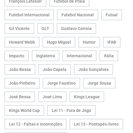
François Letexier
Futebol de Praia
Futebol Internacional
Futebol Nacional
Futsal
Gil Vicente
GLT
Gustavo Correia
Howard Webb
Hugo Miguel
Humor
IFAB
Impacto
Inglaterra
Internacional
Itália
João Bessa
João Capela
João Gonçalves
João Pinheiro
Jorge Faustino
Jorge Sousa
José Bessa
José Lima
Kings League
Kings World Cup
Lei 11 - Fora de Jogo
Lei 12 - Faltas e incorreções
Lei 13 - Pontapés-livres