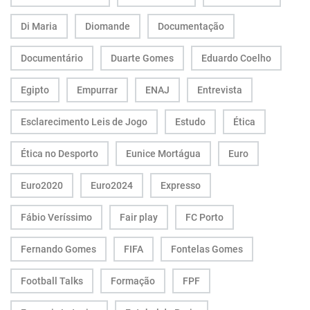
Di Maria
Diomande
Documentação
Documentário
Duarte Gomes
Eduardo Coelho
Egipto
Empurrar
ENAJ
Entrevista
Esclarecimento Leis de Jogo
Estudo
Ética
Ética no Desporto
Eunice Mortágua
Euro
Euro2020
Euro2024
Expresso
Fábio Veríssimo
Fair play
FC Porto
Fernando Gomes
FIFA
Fontelas Gomes
Football Talks
Formação
FPF