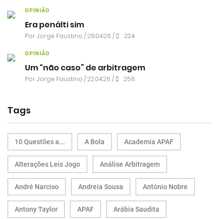
OPINIÃO
Era penálti sim
Por
Jorge Faustino
/ 28.04.26 /
224
OPINIÃO
Um “não caso” de arbitragem
Por
Jorge Faustino
/ 22.04.26 /
256
Tags
10 Questões a...
A Bola
Academia APAF
Alterações Leis Jogo
Análise Arbitragem
André Narciso
Andreia Sousa
António Nobre
Antony Taylor
APAF
Arábia Saudita