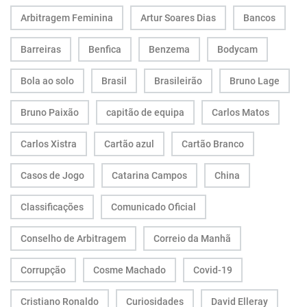
Arbitragem Feminina
Artur Soares Dias
Bancos
Barreiras
Benfica
Benzema
Bodycam
Bola ao solo
Brasil
Brasileirão
Bruno Lage
Bruno Paixão
capitão de equipa
Carlos Matos
Carlos Xistra
Cartão azul
Cartão Branco
Casos de Jogo
Catarina Campos
China
Classificações
Comunicado Oficial
Conselho de Arbitragem
Correio da Manhã
Corrupção
Cosme Machado
Covid-19
Cristiano Ronaldo
Curiosidades
David Elleray