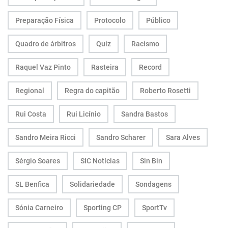
Preparação Física
Protocolo
Público
Quadro de árbitros
Quiz
Racismo
Raquel Vaz Pinto
Rasteira
Record
Regional
Regra do capitão
Roberto Rosetti
Rui Costa
Rui Licínio
Sandra Bastos
Sandro Meira Ricci
Sandro Scharer
Sara Alves
Sérgio Soares
SIC Notícias
Sin Bin
SL Benfica
Solidariedade
Sondagens
Sónia Carneiro
Sporting CP
SportTv