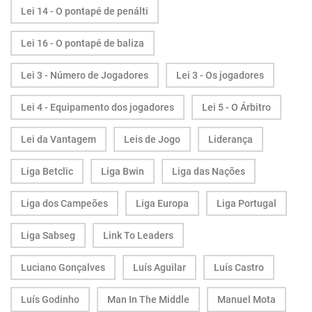
Lei 14 - O pontapé de penálti
Lei 16 - O pontapé de baliza
Lei 3 - Número de Jogadores
Lei 3 - Os jogadores
Lei 4 - Equipamento dos jogadores
Lei 5 - O Árbitro
Lei da Vantagem
Leis de Jogo
Liderança
Liga Betclic
Liga Bwin
Liga das Nações
Liga dos Campeões
Liga Europa
Liga Portugal
Liga Sabseg
Link To Leaders
Luciano Gonçalves
Luís Aguilar
Luís Castro
Luís Godinho
Man In The Middle
Manuel Mota