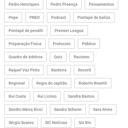
Pedro Henriques
Pedro Proença
Pensamentos
Pepe
PNED
Podcast
Pontapé de baliza
Pontapé de penálti
Premier League
Preparação Física
Protocolo
Público
Quadro de árbitros
Quiz
Racismo
Raquel Vaz Pinto
Rasteira
Record
Regional
Regra do capitão
Roberto Rosetti
Rui Costa
Rui Licínio
Sandra Bastos
Sandro Meira Ricci
Sandro Scharer
Sara Alves
Sérgio Soares
SIC Notícias
Sin Bin