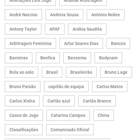
Alterações Leis Jogo
Análise Arbitragem
André Narciso
Andreia Sousa
António Nobre
Antony Taylor
APAF
Arábia Saudita
Arbitragem Feminina
Artur Soares Dias
Bancos
Barreiras
Benfica
Benzema
Bodycam
Bola ao solo
Brasil
Brasileirão
Bruno Lage
Bruno Paixão
capitão de equipa
Carlos Matos
Carlos Xistra
Cartão azul
Cartão Branco
Casos de Jogo
Catarina Campos
China
Classificações
Comunicado Oficial