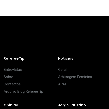
RefereeTip
Notícias
Entrevistas
Geral
Sobre
Arbitragem Feminina
Contactos
APAF
Arquivo Blog RefereeTip
Opinião
Jorge Faustino