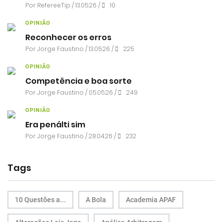
Por RefereeTip / 13.05.26 /
10
OPINIÃO
Reconhecer os erros
Por
Jorge Faustino
/ 13.05.26 /
225
OPINIÃO
Competência e boa sorte
Por
Jorge Faustino
/ 05.05.26 /
249
OPINIÃO
Era penálti sim
Por
Jorge Faustino
/ 28.04.26 /
232
Tags
10 Questões a...
A Bola
Academia APAF