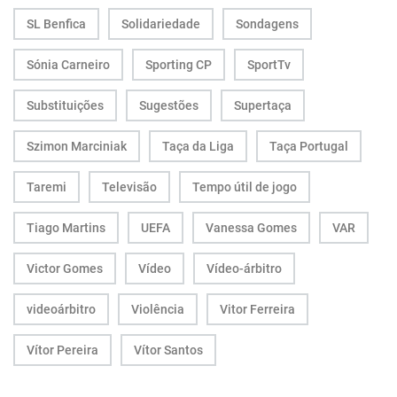
SL Benfica
Solidariedade
Sondagens
Sónia Carneiro
Sporting CP
SportTv
Substituições
Sugestões
Supertaça
Szimon Marciniak
Taça da Liga
Taça Portugal
Taremi
Televisão
Tempo útil de jogo
Tiago Martins
UEFA
Vanessa Gomes
VAR
Victor Gomes
Vídeo
Vídeo-árbitro
videoárbitro
Violência
Vitor Ferreira
Vítor Pereira
Vítor Santos