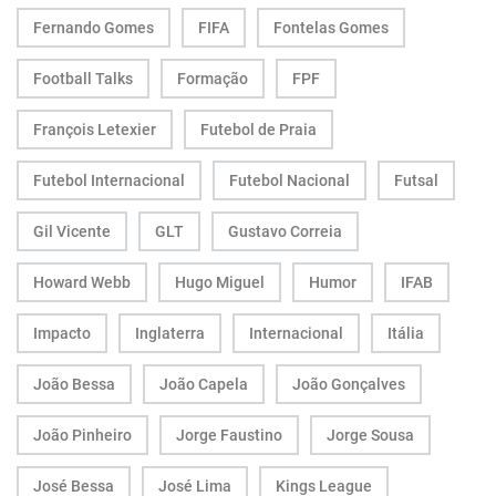
Fernando Gomes
FIFA
Fontelas Gomes
Football Talks
Formação
FPF
François Letexier
Futebol de Praia
Futebol Internacional
Futebol Nacional
Futsal
Gil Vicente
GLT
Gustavo Correia
Howard Webb
Hugo Miguel
Humor
IFAB
Impacto
Inglaterra
Internacional
Itália
João Bessa
João Capela
João Gonçalves
João Pinheiro
Jorge Faustino
Jorge Sousa
José Bessa
José Lima
Kings League