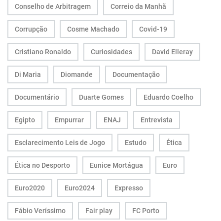
Conselho de Arbitragem
Correio da Manhã
Corrupção
Cosme Machado
Covid-19
Cristiano Ronaldo
Curiosidades
David Elleray
Di Maria
Diomande
Documentação
Documentário
Duarte Gomes
Eduardo Coelho
Egipto
Empurrar
ENAJ
Entrevista
Esclarecimento Leis de Jogo
Estudo
Ética
Ética no Desporto
Eunice Mortágua
Euro
Euro2020
Euro2024
Expresso
Fábio Veríssimo
Fair play
FC Porto