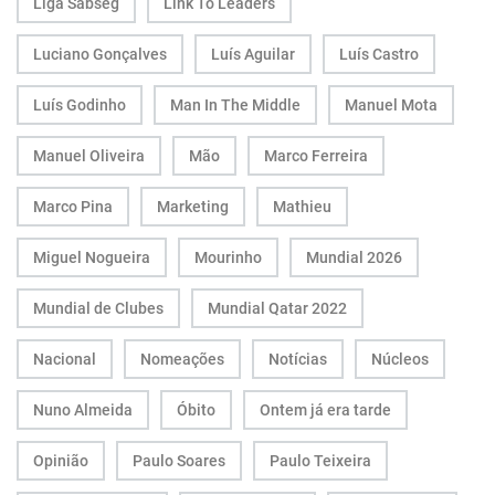
Liga Sabseg
Link To Leaders
Luciano Gonçalves
Luís Aguilar
Luís Castro
Luís Godinho
Man In The Middle
Manuel Mota
Manuel Oliveira
Mão
Marco Ferreira
Marco Pina
Marketing
Mathieu
Miguel Nogueira
Mourinho
Mundial 2026
Mundial de Clubes
Mundial Qatar 2022
Nacional
Nomeações
Notícias
Núcleos
Nuno Almeida
Óbito
Ontem já era tarde
Opinião
Paulo Soares
Paulo Teixeira