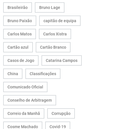
Brasileirão
Bruno Lage
Bruno Paixão
capitão de equipa
Carlos Matos
Carlos Xistra
Cartão azul
Cartão Branco
Casos de Jogo
Catarina Campos
China
Classificações
Comunicado Oficial
Conselho de Arbitragem
Correio da Manhã
Corrupção
Cosme Machado
Covid-19