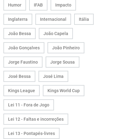
Humor
IFAB
Impacto
Inglaterra
Internacional
Itália
João Bessa
João Capela
João Gonçalves
João Pinheiro
Jorge Faustino
Jorge Sousa
José Bessa
José Lima
Kings League
Kings World Cup
Lei 11 - Fora de Jogo
Lei 12 - Faltas e incorreções
Lei 13 - Pontapés-livres