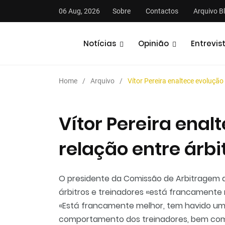
06 Aug, 2026
Sobre
Contactos
Arquivo B
Notícias
Opinião
Entrevis
Home
Arquivo
Vítor Pereira enaltece evolução 
Vítor Pereira enal
relação entre árbi
stas
Análises
Podcasts
O presidente da Comissão de Arbitragem da 
árbitros e treinadores «está francamente 
«Está francamente melhor, tem havido uma
comportamento dos treinadores, bem com