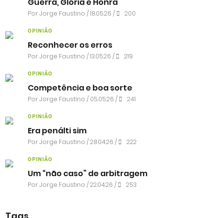
Guerra, Glória e Honra
Por
Jorge Faustino
/ 18.05.26 /
200
OPINIÃO
Reconhecer os erros
Por
Jorge Faustino
/ 13.05.26 /
219
OPINIÃO
Competência e boa sorte
Por
Jorge Faustino
/ 05.05.26 /
241
OPINIÃO
Era penálti sim
Por
Jorge Faustino
/ 28.04.26 /
222
OPINIÃO
Um “não caso” de arbitragem
Por
Jorge Faustino
/ 22.04.26 /
253
Tags