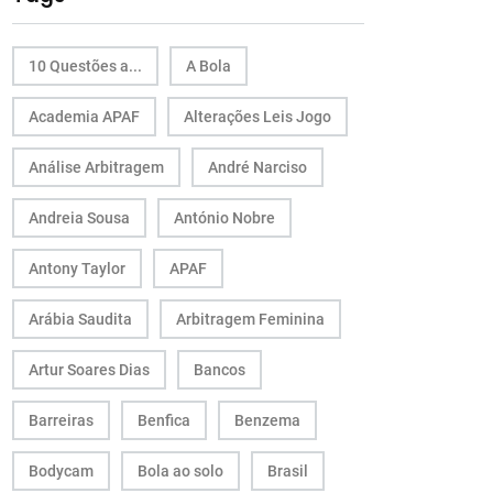
10 Questões a...
A Bola
Academia APAF
Alterações Leis Jogo
Análise Arbitragem
André Narciso
Andreia Sousa
António Nobre
Antony Taylor
APAF
Arábia Saudita
Arbitragem Feminina
Artur Soares Dias
Bancos
Barreiras
Benfica
Benzema
Bodycam
Bola ao solo
Brasil