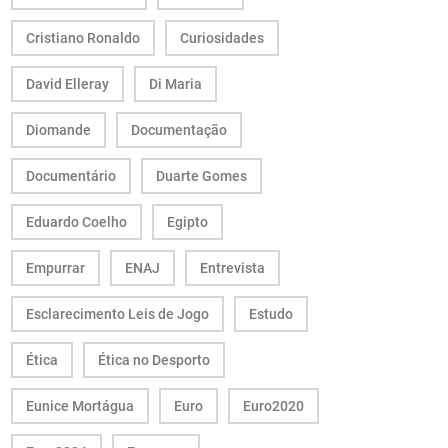
Cristiano Ronaldo
Curiosidades
David Elleray
Di Maria
Diomande
Documentação
Documentário
Duarte Gomes
Eduardo Coelho
Egipto
Empurrar
ENAJ
Entrevista
Esclarecimento Leis de Jogo
Estudo
Ética
Ética no Desporto
Eunice Mortágua
Euro
Euro2020