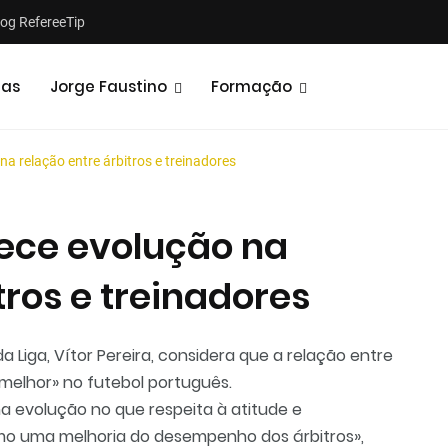
log RefereeTip
tas
Jorge Faustino
Formação
na relação entre árbitros e treinadores
tece evolução na
tros e treinadores
Notícias
Opiniões
Liga, Vítor Pereira, considera que a relação entre
melhor» no futebol português.
 evolução no que respeita à atitude e
o uma melhoria do desempenho dos árbitros»,