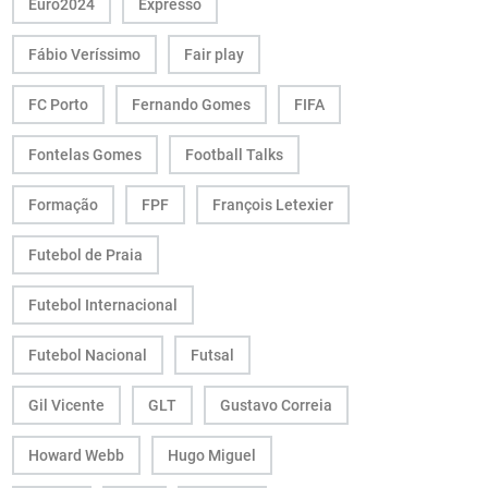
Euro2024
Expresso
Fábio Veríssimo
Fair play
FC Porto
Fernando Gomes
FIFA
Fontelas Gomes
Football Talks
Formação
FPF
François Letexier
Futebol de Praia
Futebol Internacional
Futebol Nacional
Futsal
Gil Vicente
GLT
Gustavo Correia
Howard Webb
Hugo Miguel