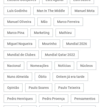
Luís Godinho
Man In The Middle
Manuel Mota
Manuel Oliveira
Mão
Marco Ferreira
Marco Pina
Marketing
Mathieu
Miguel Nogueira
Mourinho
Mundial 2026
Mundial de Clubes
Mundial Qatar 2022
Nacional
Nomeações
Notícias
Núcleos
Nuno Almeida
Óbito
Ontem já era tarde
Opinião
Paulo Soares
Paulo Teixeira
Pedro Henriques
Pedro Proença
Pensamentos