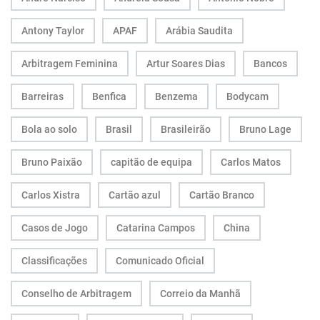
Antony Taylor
APAF
Arábia Saudita
Arbitragem Feminina
Artur Soares Dias
Bancos
Barreiras
Benfica
Benzema
Bodycam
Bola ao solo
Brasil
Brasileirão
Bruno Lage
Bruno Paixão
capitão de equipa
Carlos Matos
Carlos Xistra
Cartão azul
Cartão Branco
Casos de Jogo
Catarina Campos
China
Classificações
Comunicado Oficial
Conselho de Arbitragem
Correio da Manhã