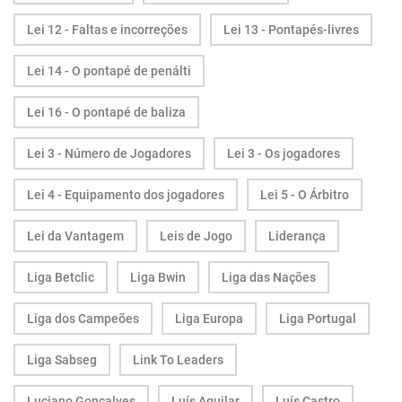
Lei 12 - Faltas e incorreções
Lei 13 - Pontapés-livres
Lei 14 - O pontapé de penálti
Lei 16 - O pontapé de baliza
Lei 3 - Número de Jogadores
Lei 3 - Os jogadores
Lei 4 - Equipamento dos jogadores
Lei 5 - O Árbitro
Lei da Vantagem
Leis de Jogo
Liderança
Liga Betclic
Liga Bwin
Liga das Nações
Liga dos Campeões
Liga Europa
Liga Portugal
Liga Sabseg
Link To Leaders
Luciano Gonçalves
Luís Aguilar
Luís Castro