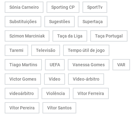
Sónia Carneiro
Sporting CP
SportTv
Substituições
Sugestões
Supertaça
Szimon Marciniak
Taça da Liga
Taça Portugal
Taremi
Televisão
Tempo útil de jogo
Tiago Martins
UEFA
Vanessa Gomes
VAR
Victor Gomes
Vídeo
Vídeo-árbitro
videoárbitro
Violência
Vitor Ferreira
Vítor Pereira
Vítor Santos