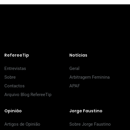
RefereeTip
Notícias
Entrevistas
Geral
Sobre
Arbitragem Feminina
Contactos
APAF
Arquivo Blog RefereeTip
Opinião
Jorge Faustino
Artigos de Opinião
Sobre Jorge Faustino