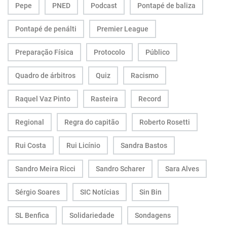
Pepe
PNED
Podcast
Pontapé de baliza
Pontapé de penálti
Premier League
Preparação Física
Protocolo
Público
Quadro de árbitros
Quiz
Racismo
Raquel Vaz Pinto
Rasteira
Record
Regional
Regra do capitão
Roberto Rosetti
Rui Costa
Rui Licínio
Sandra Bastos
Sandro Meira Ricci
Sandro Scharer
Sara Alves
Sérgio Soares
SIC Notícias
Sin Bin
SL Benfica
Solidariedade
Sondagens