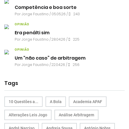
Competência e boa sorte
Por
Jorge Faustino
/ 05.05.26 /
243
OPINIÃO
Era penálti sim
Por
Jorge Faustino
/ 28.04.26 /
225
OPINIÃO
Um “não caso” de arbitragem
Por
Jorge Faustino
/ 22.04.26 /
256
Tags
10 Questões a...
A Bola
Academia APAF
Alterações Leis Jogo
Análise Arbitragem
André Narciso
Andreia Sousa
António Nobre