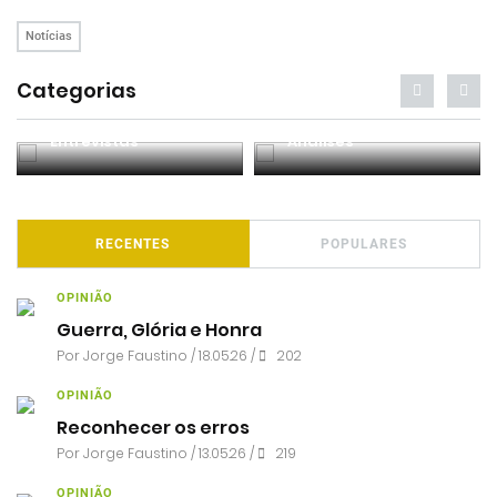
Notícias
Categorias
Entrevistas
Análises
RECENTES
POPULARES
OPINIÃO
Guerra, Glória e Honra
Por
Jorge Faustino
/ 18.05.26 /
202
OPINIÃO
Reconhecer os erros
Por
Jorge Faustino
/ 13.05.26 /
219
OPINIÃO