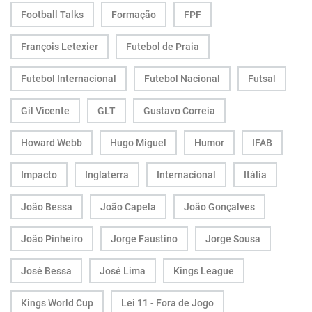
Football Talks
Formação
FPF
François Letexier
Futebol de Praia
Futebol Internacional
Futebol Nacional
Futsal
Gil Vicente
GLT
Gustavo Correia
Howard Webb
Hugo Miguel
Humor
IFAB
Impacto
Inglaterra
Internacional
Itália
João Bessa
João Capela
João Gonçalves
João Pinheiro
Jorge Faustino
Jorge Sousa
José Bessa
José Lima
Kings League
Kings World Cup
Lei 11 - Fora de Jogo