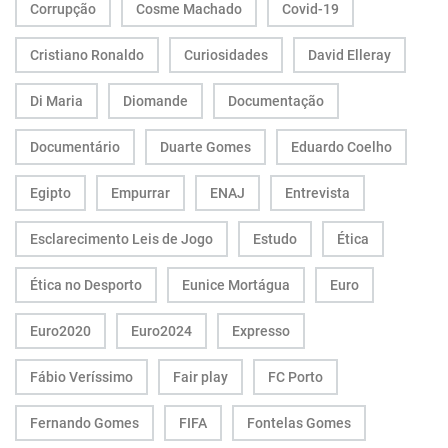
Corrupção
Cosme Machado
Covid-19
Cristiano Ronaldo
Curiosidades
David Elleray
Di Maria
Diomande
Documentação
Documentário
Duarte Gomes
Eduardo Coelho
Egipto
Empurrar
ENAJ
Entrevista
Esclarecimento Leis de Jogo
Estudo
Ética
Ética no Desporto
Eunice Mortágua
Euro
Euro2020
Euro2024
Expresso
Fábio Veríssimo
Fair play
FC Porto
Fernando Gomes
FIFA
Fontelas Gomes