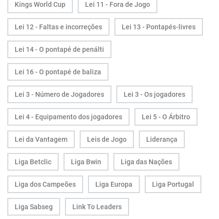
Kings World Cup
Lei 11 - Fora de Jogo
Lei 12 - Faltas e incorreções
Lei 13 - Pontapés-livres
Lei 14 - O pontapé de penálti
Lei 16 - O pontapé de baliza
Lei 3 - Número de Jogadores
Lei 3 - Os jogadores
Lei 4 - Equipamento dos jogadores
Lei 5 - O Árbitro
Lei da Vantagem
Leis de Jogo
Liderança
Liga Betclic
Liga Bwin
Liga das Nações
Liga dos Campeões
Liga Europa
Liga Portugal
Liga Sabseg
Link To Leaders