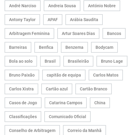
André Narciso
Andreia Sousa
António Nobre
Antony Taylor
APAF
Arábia Saudita
Arbitragem Feminina
Artur Soares Dias
Bancos
Barreiras
Benfica
Benzema
Bodycam
Bola ao solo
Brasil
Brasileirão
Bruno Lage
Bruno Paixão
capitão de equipa
Carlos Matos
Carlos Xistra
Cartão azul
Cartão Branco
Casos de Jogo
Catarina Campos
China
Classificações
Comunicado Oficial
Conselho de Arbitragem
Correio da Manhã