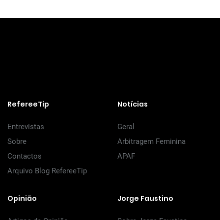
RefereeTip
Notícias
Entrevistas
Geral
Sobre
Arbitragem Feminina
Contactos
APAF
Arquivo Blog RefereeTip
Opinião
Jorge Faustino