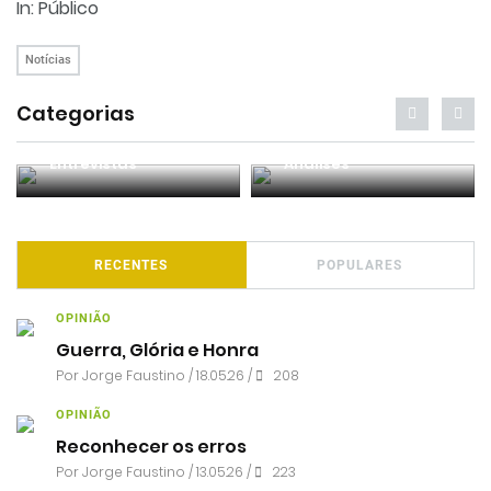
In: Público
Notícias
Categorias
Entrevistas
Análises
RECENTES
POPULARES
OPINIÃO
Guerra, Glória e Honra
Por
Jorge Faustino
/ 18.05.26 /
208
OPINIÃO
Reconhecer os erros
Por
Jorge Faustino
/ 13.05.26 /
223