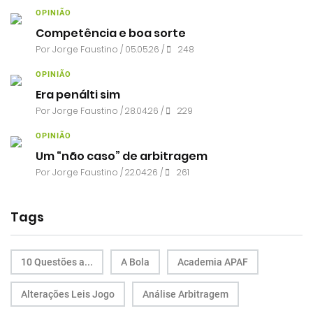
OPINIÃO
Competência e boa sorte
Por
Jorge Faustino
/ 05.05.26 /
248
OPINIÃO
Era penálti sim
Por
Jorge Faustino
/ 28.04.26 /
229
OPINIÃO
Um “não caso” de arbitragem
Por
Jorge Faustino
/ 22.04.26 /
261
Tags
10 Questões a...
A Bola
Academia APAF
Alterações Leis Jogo
Análise Arbitragem