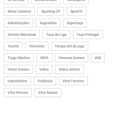
Sónia Carneiro
Sporting CP
SportTv
Substituições
Sugestões
Supertaça
Szimon Marciniak
Taça da Liga
Taça Portugal
Taremi
Televisão
Tempo útil de jogo
Tiago Martins
UEFA
Vanessa Gomes
VAR
Victor Gomes
Vídeo
Vídeo-árbitro
videoárbitro
Violência
Vitor Ferreira
Vítor Pereira
Vítor Santos