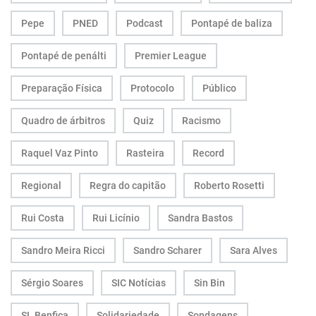
Pepe
PNED
Podcast
Pontapé de baliza
Pontapé de penálti
Premier League
Preparação Física
Protocolo
Público
Quadro de árbitros
Quiz
Racismo
Raquel Vaz Pinto
Rasteira
Record
Regional
Regra do capitão
Roberto Rosetti
Rui Costa
Rui Licínio
Sandra Bastos
Sandro Meira Ricci
Sandro Scharer
Sara Alves
Sérgio Soares
SIC Notícias
Sin Bin
SL Benfica
Solidariedade
Sondagens