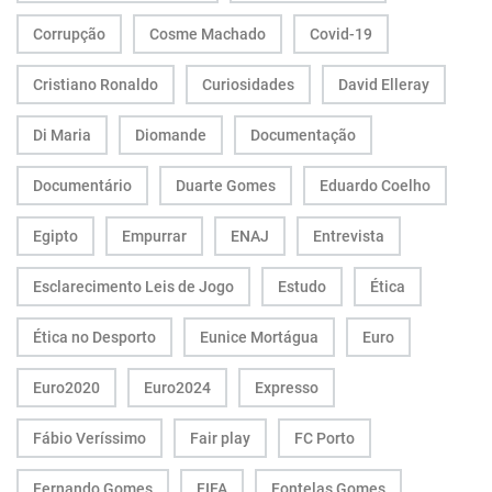
Corrupção
Cosme Machado
Covid-19
Cristiano Ronaldo
Curiosidades
David Elleray
Di Maria
Diomande
Documentação
Documentário
Duarte Gomes
Eduardo Coelho
Egipto
Empurrar
ENAJ
Entrevista
Esclarecimento Leis de Jogo
Estudo
Ética
Ética no Desporto
Eunice Mortágua
Euro
Euro2020
Euro2024
Expresso
Fábio Veríssimo
Fair play
FC Porto
Fernando Gomes
FIFA
Fontelas Gomes