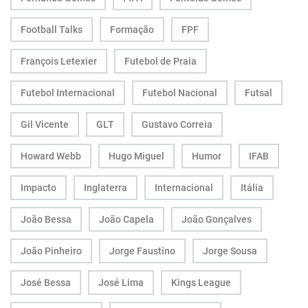
Football Talks
Formação
FPF
François Letexier
Futebol de Praia
Futebol Internacional
Futebol Nacional
Futsal
Gil Vicente
GLT
Gustavo Correia
Howard Webb
Hugo Miguel
Humor
IFAB
Impacto
Inglaterra
Internacional
Itália
João Bessa
João Capela
João Gonçalves
João Pinheiro
Jorge Faustino
Jorge Sousa
José Bessa
José Lima
Kings League