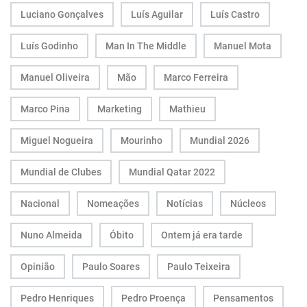
Luciano Gonçalves
Luís Aguilar
Luís Castro
Luís Godinho
Man In The Middle
Manuel Mota
Manuel Oliveira
Mão
Marco Ferreira
Marco Pina
Marketing
Mathieu
Miguel Nogueira
Mourinho
Mundial 2026
Mundial de Clubes
Mundial Qatar 2022
Nacional
Nomeações
Notícias
Núcleos
Nuno Almeida
Óbito
Ontem já era tarde
Opinião
Paulo Soares
Paulo Teixeira
Pedro Henriques
Pedro Proença
Pensamentos