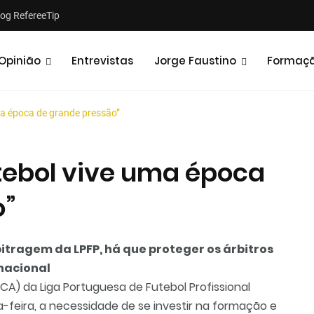
log RefereeTip
Opinião
Entrevistas
Jorge Faustino
Formaç
uma época de grande pressão”
utebol vive uma época
o”
Notícias
Opiniões
itragem da LPFP, há que proteger os árbitros
 nacional
A) da Liga Portuguesa de Futebol Profissional
da-feira, a necessidade de se investir na formação e