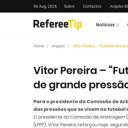
06 Aug, 2026
Sobre
Contactos
Arquivo B
Notícias
Home
Arquivo
Vitor Pereira – “Futebol vive 
Vitor Pereira – “F
de grande pressã
stas
Análises
Podcasts
Para o presidente da Comissão de Arb
das pressões que se vivem no futebol
O presidente da Comissão de Arbitragem (C
(LPFP), Vítor Pereira, reforçou hoje, segun