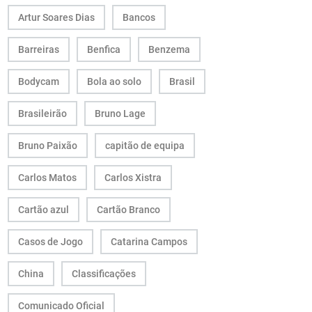
Artur Soares Dias
Bancos
Barreiras
Benfica
Benzema
Bodycam
Bola ao solo
Brasil
Brasileirão
Bruno Lage
Bruno Paixão
capitão de equipa
Carlos Matos
Carlos Xistra
Cartão azul
Cartão Branco
Casos de Jogo
Catarina Campos
China
Classificações
Comunicado Oficial