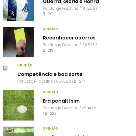
Guerra, Glória e Honra
Por
Jorge Faustino
/ 18.05.26 /
201
OPINIÃO
Reconhecer os erros
Por
Jorge Faustino
/ 13.05.26 /
219
OPINIÃO
Competência e boa sorte
Por
Jorge Faustino
/ 05.05.26 /
241
OPINIÃO
Era penálti sim
Por
Jorge Faustino
/ 28.04.26
/
223
OPINIÃO