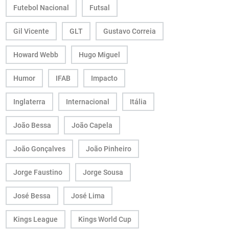
Futebol Nacional
Futsal
Gil Vicente
GLT
Gustavo Correia
Howard Webb
Hugo Miguel
Humor
IFAB
Impacto
Inglaterra
Internacional
Itália
João Bessa
João Capela
João Gonçalves
João Pinheiro
Jorge Faustino
Jorge Sousa
José Bessa
José Lima
Kings League
Kings World Cup