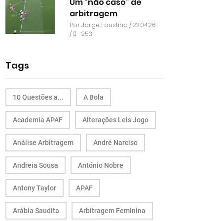
Um “não caso” de
arbitragem
Por
Jorge Faustino
/ 22.04.26
/
253
Tags
10 Questões a...
A Bola
Academia APAF
Alterações Leis Jogo
Análise Arbitragem
André Narciso
Andreia Sousa
António Nobre
Antony Taylor
APAF
Arábia Saudita
Arbitragem Feminina