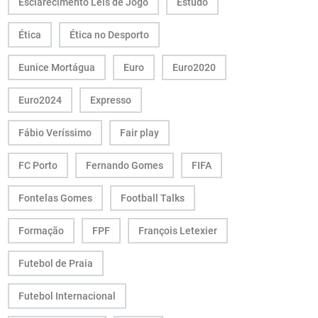
Esclarecimento Leis de Jogo
Estudo
Ética
Ética no Desporto
Eunice Mortágua
Euro
Euro2020
Euro2024
Expresso
Fábio Veríssimo
Fair play
FC Porto
Fernando Gomes
FIFA
Fontelas Gomes
Football Talks
Formação
FPF
François Letexier
Futebol de Praia
Futebol Internacional