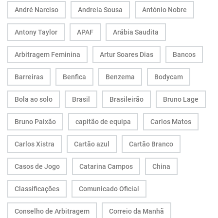
André Narciso
Andreia Sousa
António Nobre
Antony Taylor
APAF
Arábia Saudita
Arbitragem Feminina
Artur Soares Dias
Bancos
Barreiras
Benfica
Benzema
Bodycam
Bola ao solo
Brasil
Brasileirão
Bruno Lage
Bruno Paixão
capitão de equipa
Carlos Matos
Carlos Xistra
Cartão azul
Cartão Branco
Casos de Jogo
Catarina Campos
China
Classificações
Comunicado Oficial
Conselho de Arbitragem
Correio da Manhã