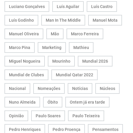
Luciano Gonçalves
Luís Aguilar
Luís Castro
Luís Godinho
Man In The Middle
Manuel Mota
Manuel Oliveira
Mão
Marco Ferreira
Marco Pina
Marketing
Mathieu
Miguel Nogueira
Mourinho
Mundial 2026
Mundial de Clubes
Mundial Qatar 2022
Nacional
Nomeações
Notícias
Núcleos
Nuno Almeida
Óbito
Ontem já era tarde
Opinião
Paulo Soares
Paulo Teixeira
Pedro Henriques
Pedro Proença
Pensamentos