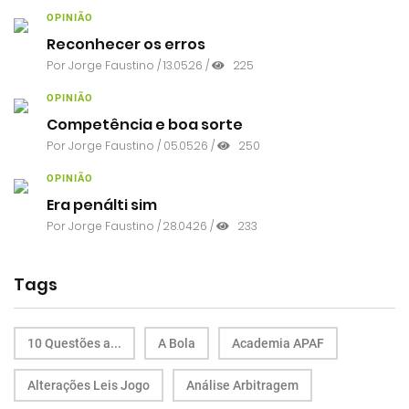
OPINIÃO
Reconhecer os erros
Por
Jorge Faustino
/ 13.05.26 /
225
OPINIÃO
Competência e boa sorte
Por
Jorge Faustino
/ 05.05.26 /
250
OPINIÃO
Era penálti sim
Por
Jorge Faustino
/ 28.04.26 /
233
Tags
10 Questões a...
A Bola
Academia APAF
Alterações Leis Jogo
Análise Arbitragem