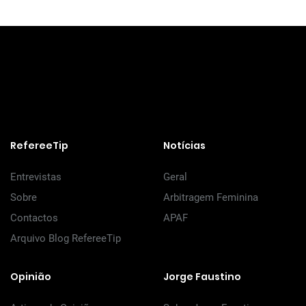
RefereeTip
Notícias
Entrevistas
Geral
Sobre
Arbitragem Feminina
Contactos
APAF
Arquivo Blog RefereeTip
Opinião
Jorge Faustino