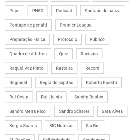
Pepe
PNED
Podcast
Pontapé de baliza
Pontapé de penálti
Premier League
Preparação Física
Protocolo
Público
Quadro de árbitros
Quiz
Racismo
Raquel Vaz Pinto
Rasteira
Record
Regional
Regra do capitão
Roberto Rosetti
Rui Costa
Rui Licínio
Sandra Bastos
Sandro Meira Ricci
Sandro Scharer
Sara Alves
Sérgio Soares
SIC Notícias
Sin Bin