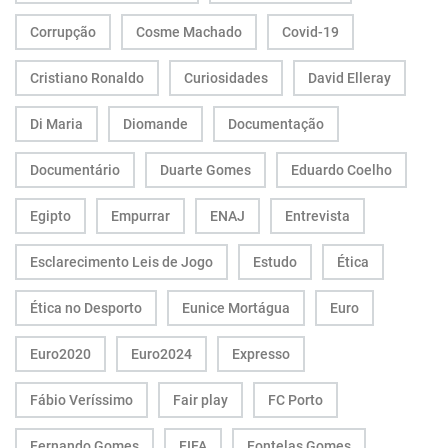
Corrupção
Cosme Machado
Covid-19
Cristiano Ronaldo
Curiosidades
David Elleray
Di Maria
Diomande
Documentação
Documentário
Duarte Gomes
Eduardo Coelho
Egipto
Empurrar
ENAJ
Entrevista
Esclarecimento Leis de Jogo
Estudo
Ética
Ética no Desporto
Eunice Mortágua
Euro
Euro2020
Euro2024
Expresso
Fábio Veríssimo
Fair play
FC Porto
Fernando Gomes
FIFA
Fontelas Gomes