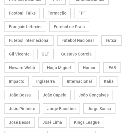
Football Talks
Formação
FPF
François Letexier
Futebol de Praia
Futebol Internacional
Futebol Nacional
Futsal
Gil Vicente
GLT
Gustavo Correia
Howard Webb
Hugo Miguel
Humor
IFAB
Impacto
Inglaterra
Internacional
Itália
João Bessa
João Capela
João Gonçalves
João Pinheiro
Jorge Faustino
Jorge Sousa
José Bessa
José Lima
Kings League