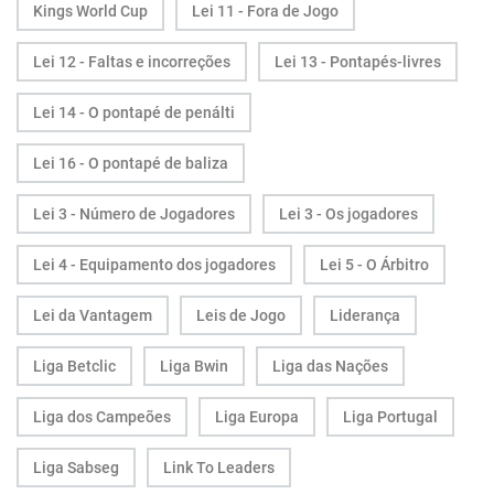
Kings World Cup
Lei 11 - Fora de Jogo
Lei 12 - Faltas e incorreções
Lei 13 - Pontapés-livres
Lei 14 - O pontapé de penálti
Lei 16 - O pontapé de baliza
Lei 3 - Número de Jogadores
Lei 3 - Os jogadores
Lei 4 - Equipamento dos jogadores
Lei 5 - O Árbitro
Lei da Vantagem
Leis de Jogo
Liderança
Liga Betclic
Liga Bwin
Liga das Nações
Liga dos Campeões
Liga Europa
Liga Portugal
Liga Sabseg
Link To Leaders