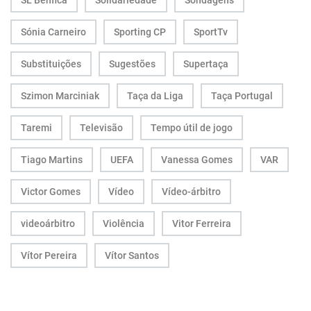
SL Benfica
Solidariedade
Sondagens
Sónia Carneiro
Sporting CP
SportTv
Substituições
Sugestões
Supertaça
Szimon Marciniak
Taça da Liga
Taça Portugal
Taremi
Televisão
Tempo útil de jogo
Tiago Martins
UEFA
Vanessa Gomes
VAR
Victor Gomes
Vídeo
Vídeo-árbitro
videoárbitro
Violência
Vitor Ferreira
Vítor Pereira
Vítor Santos