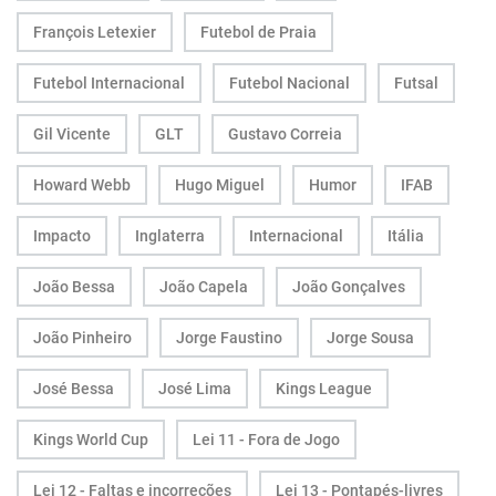
François Letexier
Futebol de Praia
Futebol Internacional
Futebol Nacional
Futsal
Gil Vicente
GLT
Gustavo Correia
Howard Webb
Hugo Miguel
Humor
IFAB
Impacto
Inglaterra
Internacional
Itália
João Bessa
João Capela
João Gonçalves
João Pinheiro
Jorge Faustino
Jorge Sousa
José Bessa
José Lima
Kings League
Kings World Cup
Lei 11 - Fora de Jogo
Lei 12 - Faltas e incorreções
Lei 13 - Pontapés-livres