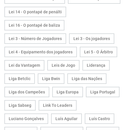
Lei 14 - O pontapé de penálti
Lei 16 - O pontapé de baliza
Lei 3 - Número de Jogadores
Lei 3 - Os jogadores
Lei 4 - Equipamento dos jogadores
Lei 5 - O Árbitro
Lei da Vantagem
Leis de Jogo
Liderança
Liga Betclic
Liga Bwin
Liga das Nações
Liga dos Campeões
Liga Europa
Liga Portugal
Liga Sabseg
Link To Leaders
Luciano Gonçalves
Luís Aguilar
Luís Castro