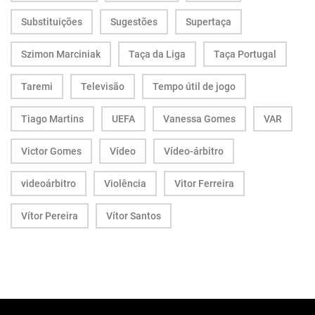
Substituições
Sugestões
Supertaça
Szimon Marciniak
Taça da Liga
Taça Portugal
Taremi
Televisão
Tempo útil de jogo
Tiago Martins
UEFA
Vanessa Gomes
VAR
Victor Gomes
Vídeo
Vídeo-árbitro
videoárbitro
Violência
Vitor Ferreira
Vítor Pereira
Vítor Santos