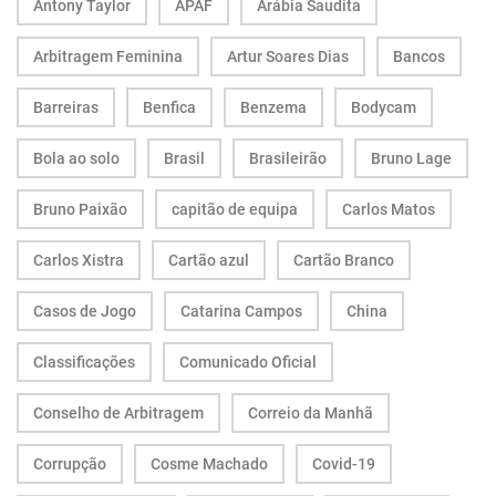
Antony Taylor
APAF
Arábia Saudita
Arbitragem Feminina
Artur Soares Dias
Bancos
Barreiras
Benfica
Benzema
Bodycam
Bola ao solo
Brasil
Brasileirão
Bruno Lage
Bruno Paixão
capitão de equipa
Carlos Matos
Carlos Xistra
Cartão azul
Cartão Branco
Casos de Jogo
Catarina Campos
China
Classificações
Comunicado Oficial
Conselho de Arbitragem
Correio da Manhã
Corrupção
Cosme Machado
Covid-19