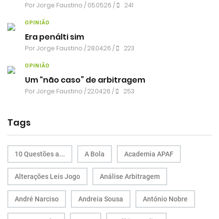
Por
Jorge Faustino
/ 05.05.26 /
241
OPINIÃO
Era penálti sim
Por
Jorge Faustino
/ 28.04.26 /
223
OPINIÃO
Um “não caso” de arbitragem
Por
Jorge Faustino
/ 22.04.26 /
253
Tags
10 Questões a...
A Bola
Academia APAF
Alterações Leis Jogo
Análise Arbitragem
André Narciso
Andreia Sousa
António Nobre