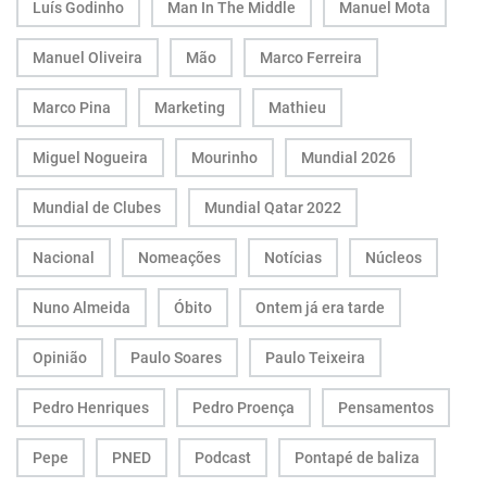
Luís Godinho
Man In The Middle
Manuel Mota
Manuel Oliveira
Mão
Marco Ferreira
Marco Pina
Marketing
Mathieu
Miguel Nogueira
Mourinho
Mundial 2026
Mundial de Clubes
Mundial Qatar 2022
Nacional
Nomeações
Notícias
Núcleos
Nuno Almeida
Óbito
Ontem já era tarde
Opinião
Paulo Soares
Paulo Teixeira
Pedro Henriques
Pedro Proença
Pensamentos
Pepe
PNED
Podcast
Pontapé de baliza