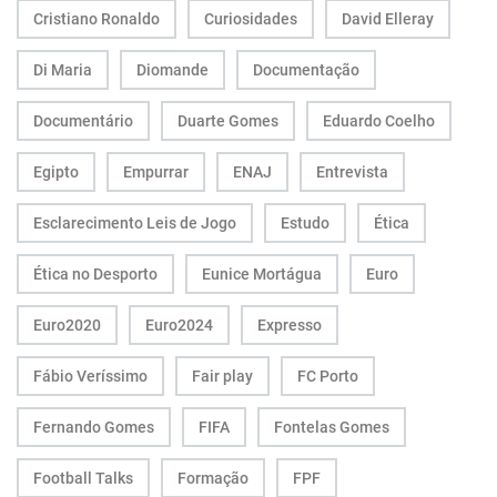
Cristiano Ronaldo
Curiosidades
David Elleray
Di Maria
Diomande
Documentação
Documentário
Duarte Gomes
Eduardo Coelho
Egipto
Empurrar
ENAJ
Entrevista
Esclarecimento Leis de Jogo
Estudo
Ética
Ética no Desporto
Eunice Mortágua
Euro
Euro2020
Euro2024
Expresso
Fábio Veríssimo
Fair play
FC Porto
Fernando Gomes
FIFA
Fontelas Gomes
Football Talks
Formação
FPF