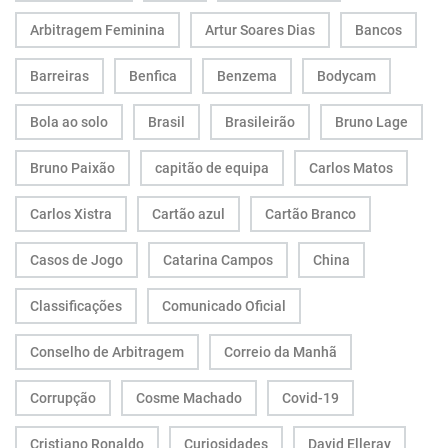
Arbitragem Feminina
Artur Soares Dias
Bancos
Barreiras
Benfica
Benzema
Bodycam
Bola ao solo
Brasil
Brasileirão
Bruno Lage
Bruno Paixão
capitão de equipa
Carlos Matos
Carlos Xistra
Cartão azul
Cartão Branco
Casos de Jogo
Catarina Campos
China
Classificações
Comunicado Oficial
Conselho de Arbitragem
Correio da Manhã
Corrupção
Cosme Machado
Covid-19
Cristiano Ronaldo
Curiosidades
David Elleray