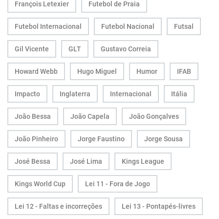
François Letexier
Futebol de Praia
Futebol Internacional
Futebol Nacional
Futsal
Gil Vicente
GLT
Gustavo Correia
Howard Webb
Hugo Miguel
Humor
IFAB
Impacto
Inglaterra
Internacional
Itália
João Bessa
João Capela
João Gonçalves
João Pinheiro
Jorge Faustino
Jorge Sousa
José Bessa
José Lima
Kings League
Kings World Cup
Lei 11 - Fora de Jogo
Lei 12 - Faltas e incorreções
Lei 13 - Pontapés-livres