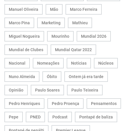
Manuel Oliveira
Mão
Marco Ferreira
Marco Pina
Marketing
Mathieu
Miguel Nogueira
Mourinho
Mundial 2026
Mundial de Clubes
Mundial Qatar 2022
Nacional
Nomeações
Notícias
Núcleos
Nuno Almeida
Óbito
Ontem já era tarde
Opinião
Paulo Soares
Paulo Teixeira
Pedro Henriques
Pedro Proença
Pensamentos
Pepe
PNED
Podcast
Pontapé de baliza
Pontapé de penálti
Premier League