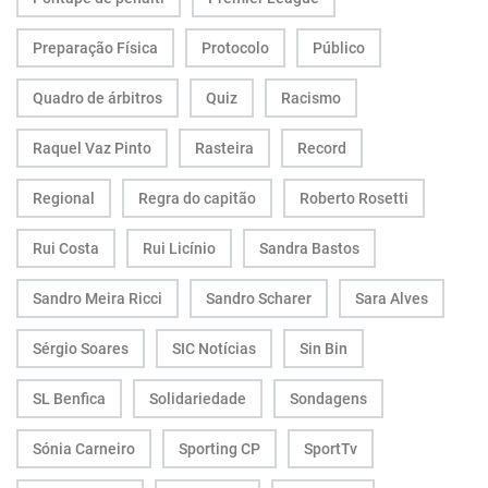
Preparação Física
Protocolo
Público
Quadro de árbitros
Quiz
Racismo
Raquel Vaz Pinto
Rasteira
Record
Regional
Regra do capitão
Roberto Rosetti
Rui Costa
Rui Licínio
Sandra Bastos
Sandro Meira Ricci
Sandro Scharer
Sara Alves
Sérgio Soares
SIC Notícias
Sin Bin
SL Benfica
Solidariedade
Sondagens
Sónia Carneiro
Sporting CP
SportTv