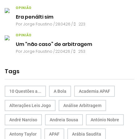
OPINIÃO
Era penálti sim
Por
Jorge Faustino
/ 28.04.26 /
223
OPINIÃO
Um “não caso” de arbitragem
Por
Jorge Faustino
/ 22.04.26 /
253
Tags
10 Questões a...
A Bola
Academia APAF
Alterações Leis Jogo
Análise Arbitragem
André Narciso
Andreia Sousa
António Nobre
Antony Taylor
APAF
Arábia Saudita