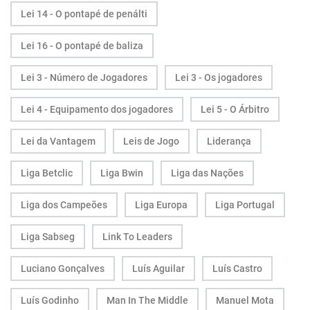
Lei 14 - O pontapé de penálti
Lei 16 - O pontapé de baliza
Lei 3 - Número de Jogadores
Lei 3 - Os jogadores
Lei 4 - Equipamento dos jogadores
Lei 5 - O Árbitro
Lei da Vantagem
Leis de Jogo
Liderança
Liga Betclic
Liga Bwin
Liga das Nações
Liga dos Campeões
Liga Europa
Liga Portugal
Liga Sabseg
Link To Leaders
Luciano Gonçalves
Luís Aguilar
Luís Castro
Luís Godinho
Man In The Middle
Manuel Mota