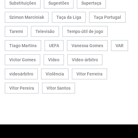
Substituições
Sugestões
Supertaça
Szimon Marciniak
Taça da Liga
Taça Portugal
Taremi
Televisão
Tempo útil de jogo
Tiago Martins
UEFA
Vanessa Gomes
VAR
Victor Gomes
Vídeo
Vídeo-árbitro
videoárbitro
Violência
Vitor Ferreira
Vítor Pereira
Vítor Santos