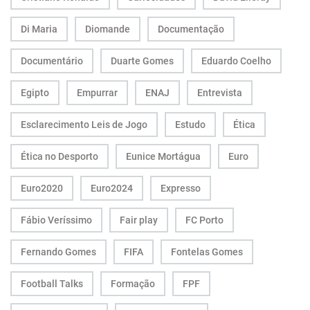
Di Maria
Diomande
Documentação
Documentário
Duarte Gomes
Eduardo Coelho
Egipto
Empurrar
ENAJ
Entrevista
Esclarecimento Leis de Jogo
Estudo
Ética
Ética no Desporto
Eunice Mortágua
Euro
Euro2020
Euro2024
Expresso
Fábio Veríssimo
Fair play
FC Porto
Fernando Gomes
FIFA
Fontelas Gomes
Football Talks
Formação
FPF