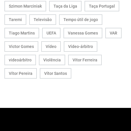
Szimon Marciniak
Taça da Liga
Taça Portugal
Taremi
Televisão
Tempo útil de jogo
Tiago Martins
UEFA
Vanessa Gomes
VAR
Victor Gomes
Vídeo
Vídeo-árbitro
videoárbitro
Violência
Vitor Ferreira
Vítor Pereira
Vítor Santos