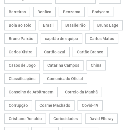
Barreiras
Benfica
Benzema
Bodycam
Bola ao solo
Brasil
Brasileirão
Bruno Lage
Bruno Paixão
capitão de equipa
Carlos Matos
Carlos Xistra
Cartão azul
Cartão Branco
Casos de Jogo
Catarina Campos
China
Classificações
Comunicado Oficial
Conselho de Arbitragem
Correio da Manhã
Corrupção
Cosme Machado
Covid-19
Cristiano Ronaldo
Curiosidades
David Elleray