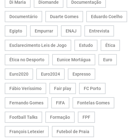
Di Maria
Diomande
Documentação
Documentário
Duarte Gomes
Eduardo Coelho
Egipto
Empurrar
ENAJ
Entrevista
Esclarecimento Leis de Jogo
Estudo
Ética
Ética no Desporto
Eunice Mortágua
Euro
Euro2020
Euro2024
Expresso
Fábio Veríssimo
Fair play
FC Porto
Fernando Gomes
FIFA
Fontelas Gomes
Football Talks
Formação
FPF
François Letexier
Futebol de Praia