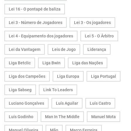
Lei 16 - O pontapé de baliza
Lei 3 - Número de Jogadores
Lei 3 - Os jogadores
Lei 4 - Equipamento dos jogadores
Lei 5 - O Árbitro
Lei da Vantagem
Leis de Jogo
Liderança
Liga Betclic
Liga Bwin
Liga das Nações
Liga dos Campeões
Liga Europa
Liga Portugal
Liga Sabseg
Link To Leaders
Luciano Gonçalves
Luís Aguilar
Luís Castro
Luís Godinho
Man In The Middle
Manuel Mota
Manuel Oliveira
Mão
Marco Ferreira