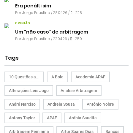
Era penálti sim
Por
Jorge Faustino
/ 28.04.26 /
228
OPINIÃO
Um “não caso” de arbitragem
Por
Jorge Faustino
/ 22.04.26 /
259
Tags
10 Questões a...
A Bola
Academia APAF
Alterações Leis Jogo
Análise Arbitragem
André Narciso
Andreia Sousa
António Nobre
Antony Taylor
APAF
Arábia Saudita
Arbitragem Feminina
Artur Soares Dias
Bancos