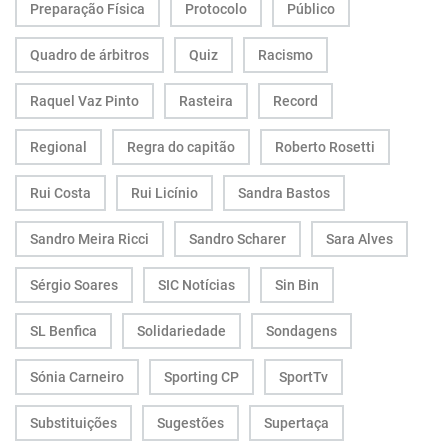
Preparação Física
Protocolo
Público
Quadro de árbitros
Quiz
Racismo
Raquel Vaz Pinto
Rasteira
Record
Regional
Regra do capitão
Roberto Rosetti
Rui Costa
Rui Licínio
Sandra Bastos
Sandro Meira Ricci
Sandro Scharer
Sara Alves
Sérgio Soares
SIC Notícias
Sin Bin
SL Benfica
Solidariedade
Sondagens
Sónia Carneiro
Sporting CP
SportTv
Substituições
Sugestões
Supertaça