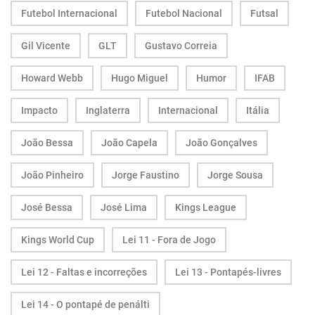
Futebol Internacional
Futebol Nacional
Futsal
Gil Vicente
GLT
Gustavo Correia
Howard Webb
Hugo Miguel
Humor
IFAB
Impacto
Inglaterra
Internacional
Itália
João Bessa
João Capela
João Gonçalves
João Pinheiro
Jorge Faustino
Jorge Sousa
José Bessa
José Lima
Kings League
Kings World Cup
Lei 11 - Fora de Jogo
Lei 12 - Faltas e incorreções
Lei 13 - Pontapés-livres
Lei 14 - O pontapé de penálti