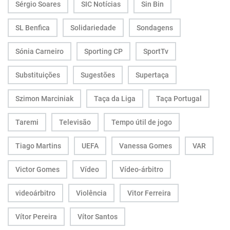
Sérgio Soares
SIC Notícias
Sin Bin
SL Benfica
Solidariedade
Sondagens
Sónia Carneiro
Sporting CP
SportTv
Substituições
Sugestões
Supertaça
Szimon Marciniak
Taça da Liga
Taça Portugal
Taremi
Televisão
Tempo útil de jogo
Tiago Martins
UEFA
Vanessa Gomes
VAR
Victor Gomes
Vídeo
Vídeo-árbitro
videoárbitro
Violência
Vitor Ferreira
Vítor Pereira
Vítor Santos