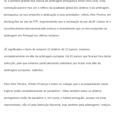
«É a primeira grande boa notícia da arbitragem portuguesa neste novo ciclo. Esta
nomeação parece-nos ser o reflexo da qualidade global dos árbitros e da arbitragem
portuguesa, do seu empenho e dedicação a esta actividade», referiu Vítor Pereira, em
declarações ao site da FPF, argumentando que a nomeação do
juiz
da AF Lisboa «é o
reconhecimento internacional pelo esforço e investimento que se tem produzido na
arbitragem em Portugal nos últimos tempos».
«É significativo o facto de estarem 12 árbitros de 12 países, estamos
verdadeiramente na elite da arbitragem europeia. Há 41 países que ficaram fora desta
selecção, pelo que estamos particularmente satisfeitos por incluir esta elite da
arbitragem europeia», salientou.
Para Vítor Pereira, «Pedro Proença e todos os colegas que o acompanharam neste
trajecto estão verdadeiramente de parabéns». «Mas também todos os árbitros
portugueses estão de parabéns e, em suma, o futebol português, porque vai estar
representado, não só pela Selecção Nacional, mas também pela arbitragem», realçou.