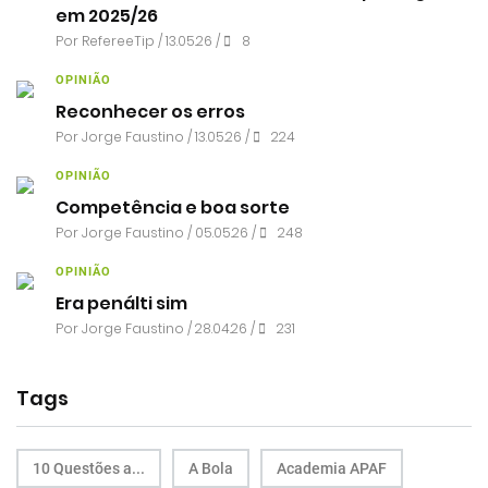
em 2025/26
Por RefereeTip / 13.05.26 /
8
OPINIÃO
Reconhecer os erros
Por
Jorge Faustino
/ 13.05.26 /
224
OPINIÃO
Competência e boa sorte
Por
Jorge Faustino
/ 05.05.26 /
248
OPINIÃO
Era penálti sim
Por
Jorge Faustino
/ 28.04.26 /
231
Tags
10 Questões a...
A Bola
Academia APAF