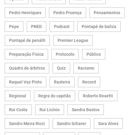
Pedro Henriques
Pedro Proença
Pensamentos
Pepe
PNED
Podcast
Pontapé de baliza
Pontapé de penálti
Premier League
Preparação Física
Protocolo
Público
Quadro de árbitros
Quiz
Racismo
Raquel Vaz Pinto
Rasteira
Record
Regional
Regra do capitão
Roberto Rosetti
Rui Costa
Rui Licínio
Sandra Bastos
Sandro Meira Ricci
Sandro Scharer
Sara Alves