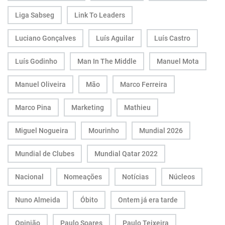
Liga Sabseg
Link To Leaders
Luciano Gonçalves
Luís Aguilar
Luís Castro
Luís Godinho
Man In The Middle
Manuel Mota
Manuel Oliveira
Mão
Marco Ferreira
Marco Pina
Marketing
Mathieu
Miguel Nogueira
Mourinho
Mundial 2026
Mundial de Clubes
Mundial Qatar 2022
Nacional
Nomeações
Notícias
Núcleos
Nuno Almeida
Óbito
Ontem já era tarde
Opinião
Paulo Soares
Paulo Teixeira