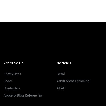
RefereeTip
Notícias
Entrevistas
Geral
Sobre
Arbitragem Feminina
Contactos
APAF
Arquivo Blog RefereeTip