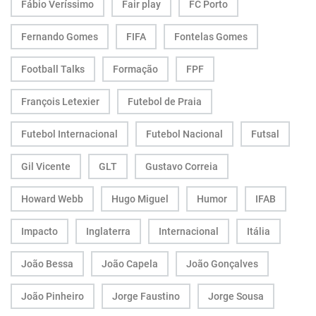
Fábio Veríssimo
Fair play
FC Porto
Fernando Gomes
FIFA
Fontelas Gomes
Football Talks
Formação
FPF
François Letexier
Futebol de Praia
Futebol Internacional
Futebol Nacional
Futsal
Gil Vicente
GLT
Gustavo Correia
Howard Webb
Hugo Miguel
Humor
IFAB
Impacto
Inglaterra
Internacional
Itália
João Bessa
João Capela
João Gonçalves
João Pinheiro
Jorge Faustino
Jorge Sousa