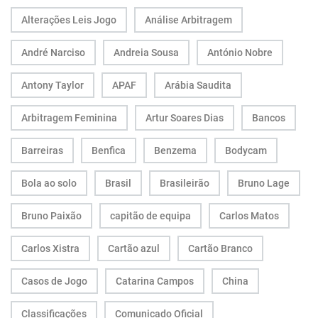
Alterações Leis Jogo
Análise Arbitragem
André Narciso
Andreia Sousa
António Nobre
Antony Taylor
APAF
Arábia Saudita
Arbitragem Feminina
Artur Soares Dias
Bancos
Barreiras
Benfica
Benzema
Bodycam
Bola ao solo
Brasil
Brasileirão
Bruno Lage
Bruno Paixão
capitão de equipa
Carlos Matos
Carlos Xistra
Cartão azul
Cartão Branco
Casos de Jogo
Catarina Campos
China
Classificações
Comunicado Oficial