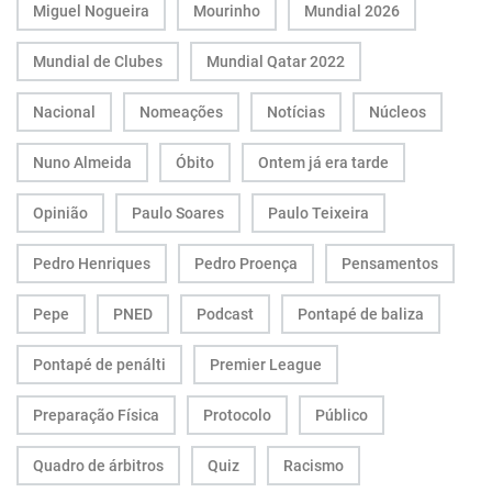
Miguel Nogueira
Mourinho
Mundial 2026
Mundial de Clubes
Mundial Qatar 2022
Nacional
Nomeações
Notícias
Núcleos
Nuno Almeida
Óbito
Ontem já era tarde
Opinião
Paulo Soares
Paulo Teixeira
Pedro Henriques
Pedro Proença
Pensamentos
Pepe
PNED
Podcast
Pontapé de baliza
Pontapé de penálti
Premier League
Preparação Física
Protocolo
Público
Quadro de árbitros
Quiz
Racismo