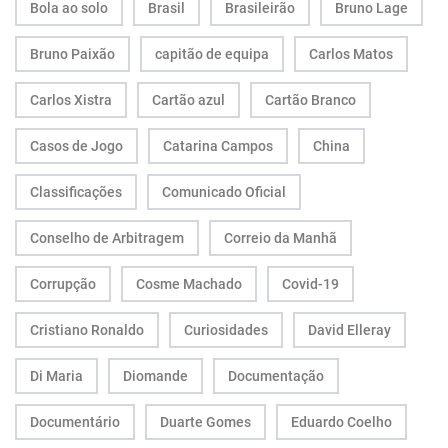
Bola ao solo
Brasil
Brasileirão
Bruno Lage
Bruno Paixão
capitão de equipa
Carlos Matos
Carlos Xistra
Cartão azul
Cartão Branco
Casos de Jogo
Catarina Campos
China
Classificações
Comunicado Oficial
Conselho de Arbitragem
Correio da Manhã
Corrupção
Cosme Machado
Covid-19
Cristiano Ronaldo
Curiosidades
David Elleray
Di Maria
Diomande
Documentação
Documentário
Duarte Gomes
Eduardo Coelho