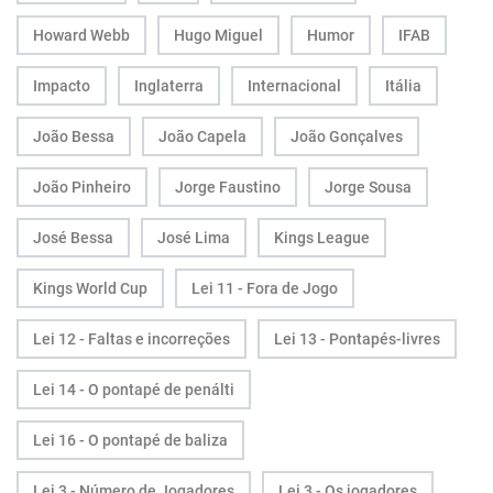
Howard Webb
Hugo Miguel
Humor
IFAB
Impacto
Inglaterra
Internacional
Itália
João Bessa
João Capela
João Gonçalves
João Pinheiro
Jorge Faustino
Jorge Sousa
José Bessa
José Lima
Kings League
Kings World Cup
Lei 11 - Fora de Jogo
Lei 12 - Faltas e incorreções
Lei 13 - Pontapés-livres
Lei 14 - O pontapé de penálti
Lei 16 - O pontapé de baliza
Lei 3 - Número de Jogadores
Lei 3 - Os jogadores