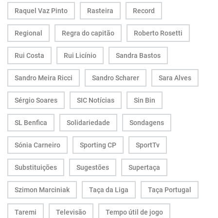
Raquel Vaz Pinto
Rasteira
Record
Regional
Regra do capitão
Roberto Rosetti
Rui Costa
Rui Licínio
Sandra Bastos
Sandro Meira Ricci
Sandro Scharer
Sara Alves
Sérgio Soares
SIC Notícias
Sin Bin
SL Benfica
Solidariedade
Sondagens
Sónia Carneiro
Sporting CP
SportTv
Substituições
Sugestões
Supertaça
Szimon Marciniak
Taça da Liga
Taça Portugal
Taremi
Televisão
Tempo útil de jogo