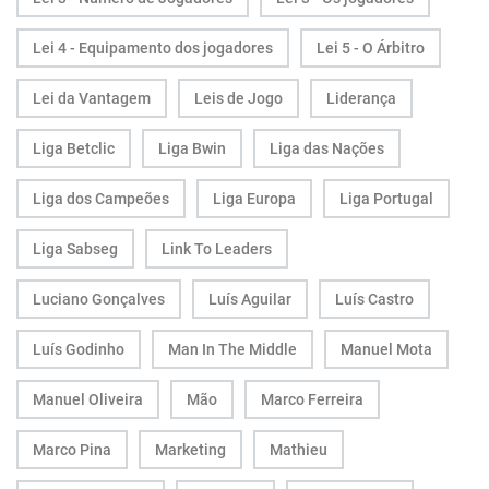
Lei 4 - Equipamento dos jogadores
Lei 5 - O Árbitro
Lei da Vantagem
Leis de Jogo
Liderança
Liga Betclic
Liga Bwin
Liga das Nações
Liga dos Campeões
Liga Europa
Liga Portugal
Liga Sabseg
Link To Leaders
Luciano Gonçalves
Luís Aguilar
Luís Castro
Luís Godinho
Man In The Middle
Manuel Mota
Manuel Oliveira
Mão
Marco Ferreira
Marco Pina
Marketing
Mathieu