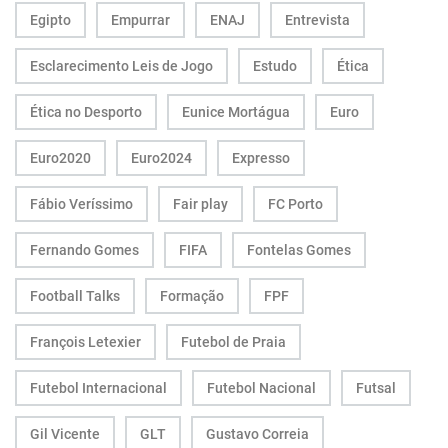
Egipto
Empurrar
ENAJ
Entrevista
Esclarecimento Leis de Jogo
Estudo
Ética
Ética no Desporto
Eunice Mortágua
Euro
Euro2020
Euro2024
Expresso
Fábio Veríssimo
Fair play
FC Porto
Fernando Gomes
FIFA
Fontelas Gomes
Football Talks
Formação
FPF
François Letexier
Futebol de Praia
Futebol Internacional
Futebol Nacional
Futsal
Gil Vicente
GLT
Gustavo Correia