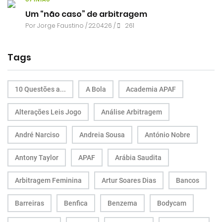
Um “não caso” de arbitragem
Por
Jorge Faustino
/ 22.04.26 /
261
Tags
10 Questões a...
A Bola
Academia APAF
Alterações Leis Jogo
Análise Arbitragem
André Narciso
Andreia Sousa
António Nobre
Antony Taylor
APAF
Arábia Saudita
Arbitragem Feminina
Artur Soares Dias
Bancos
Barreiras
Benfica
Benzema
Bodycam