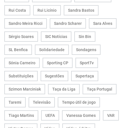
Rui Costa
Rui Licínio
Sandra Bastos
Sandro Meira Ricci
Sandro Scharer
Sara Alves
Sérgio Soares
SIC Notícias
Sin Bin
SL Benfica
Solidariedade
Sondagens
Sónia Carneiro
Sporting CP
SportTv
Substituições
Sugestões
Supertaça
Szimon Marciniak
Taça da Liga
Taça Portugal
Taremi
Televisão
Tempo útil de jogo
Tiago Martins
UEFA
Vanessa Gomes
VAR