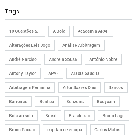
Tags
10 Questões a...
A Bola
Academia APAF
Alterações Leis Jogo
Análise Arbitragem
André Narciso
Andreia Sousa
António Nobre
Antony Taylor
APAF
Arábia Saudita
Arbitragem Feminina
Artur Soares Dias
Bancos
Barreiras
Benfica
Benzema
Bodycam
Bola ao solo
Brasil
Brasileirão
Bruno Lage
Bruno Paixão
capitão de equipa
Carlos Matos