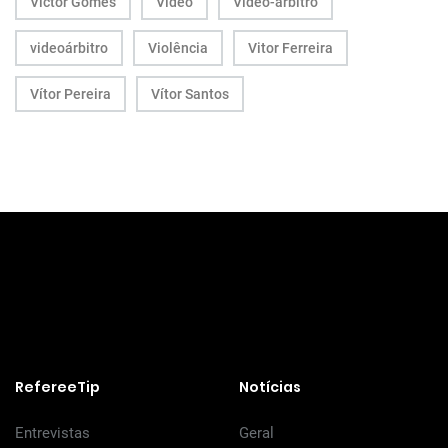
Victor Gomes
Vídeo
Vídeo-árbitro
videoárbitro
Violência
Vitor Ferreira
Vítor Pereira
Vítor Santos
RefereeTip
Notícias
Entrevistas
Geral