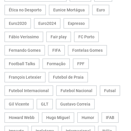
Ética no Desporto
Eunice Mortágua
Euro
Euro2020
Euro2024
Expresso
Fábio Veríssimo
Fair play
FC Porto
Fernando Gomes
FIFA
Fontelas Gomes
Football Talks
Formação
FPF
François Letexier
Futebol de Praia
Futebol Internacional
Futebol Nacional
Futsal
Gil Vicente
GLT
Gustavo Correia
Howard Webb
Hugo Miguel
Humor
IFAB