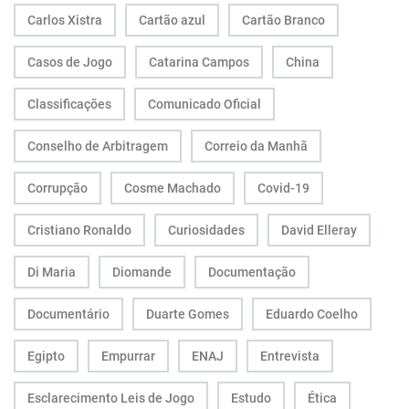
Carlos Xistra
Cartão azul
Cartão Branco
Casos de Jogo
Catarina Campos
China
Classificações
Comunicado Oficial
Conselho de Arbitragem
Correio da Manhã
Corrupção
Cosme Machado
Covid-19
Cristiano Ronaldo
Curiosidades
David Elleray
Di Maria
Diomande
Documentação
Documentário
Duarte Gomes
Eduardo Coelho
Egipto
Empurrar
ENAJ
Entrevista
Esclarecimento Leis de Jogo
Estudo
Ética