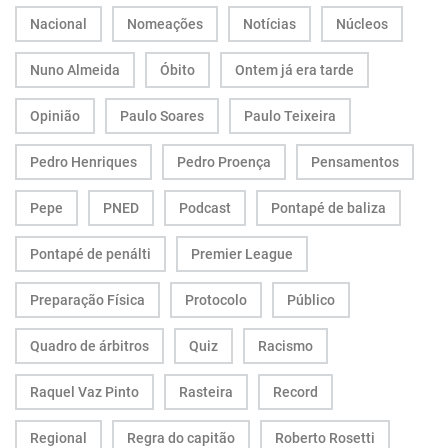
Nacional
Nomeações
Notícias
Núcleos
Nuno Almeida
Óbito
Ontem já era tarde
Opinião
Paulo Soares
Paulo Teixeira
Pedro Henriques
Pedro Proença
Pensamentos
Pepe
PNED
Podcast
Pontapé de baliza
Pontapé de penálti
Premier League
Preparação Física
Protocolo
Público
Quadro de árbitros
Quiz
Racismo
Raquel Vaz Pinto
Rasteira
Record
Regional
Regra do capitão
Roberto Rosetti