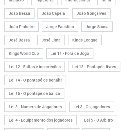
Impacto
Inglaterra
Internacional
Itália
João Bessa
João Capela
João Gonçalves
João Pinheiro
Jorge Faustino
Jorge Sousa
José Bessa
José Lima
Kings League
Kings World Cup
Lei 11 - Fora de Jogo
Lei 12 - Faltas e incorreções
Lei 13 - Pontapés-livres
Lei 14 - O pontapé de penálti
Lei 16 - O pontapé de baliza
Lei 3 - Número de Jogadores
Lei 3 - Os jogadores
Lei 4 - Equipamento dos jogadores
Lei 5 - O Árbitro