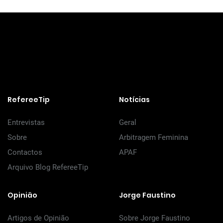
RefereeTip
Notícias
Entrevistas
Geral
Sobre
Arbitragem Feminina
Contactos
APAF
Arquivo Blog RefereeTip
Opinião
Jorge Faustino
Artigos de Opinião
Sobre Jorge Faustino