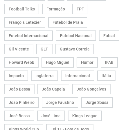
Football Talks
Formação
FPF
François Letexier
Futebol de Praia
Futebol Internacional
Futebol Nacional
Futsal
Gil Vicente
GLT
Gustavo Correia
Howard Webb
Hugo Miguel
Humor
IFAB
Impacto
Inglaterra
Internacional
Itália
João Bessa
João Capela
João Gonçalves
João Pinheiro
Jorge Faustino
Jorge Sousa
José Bessa
José Lima
Kings League
Kings World Cup
Lei 11 - Fora de Jogo