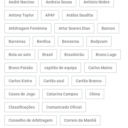
André Narciso
Andreia Sousa
António Nobre
Antony Taylor
APAF
Arábia Saudita
Arbitragem Feminina
Artur Soares Dias
Bancos
Barreiras
Benfica
Benzema
Bodycam
Bola ao solo
Brasil
Brasileirão
Bruno Lage
Bruno Paixão
capitão de equipa
Carlos Matos
Carlos Xistra
Cartão azul
Cartão Branco
Casos de Jogo
Catarina Campos
China
Classificações
Comunicado Oficial
Conselho de Arbitragem
Correio da Manhã