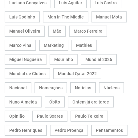
Luciano Gonçalves
Luís Aguilar
Luís Castro
Luís Godinho
Man In The Middle
Manuel Mota
Manuel Oliveira
Mão
Marco Ferreira
Marco Pina
Marketing
Mathieu
Miguel Nogueira
Mourinho
Mundial 2026
Mundial de Clubes
Mundial Qatar 2022
Nacional
Nomeações
Notícias
Núcleos
Nuno Almeida
Óbito
Ontem já era tarde
Opinião
Paulo Soares
Paulo Teixeira
Pedro Henriques
Pedro Proença
Pensamentos