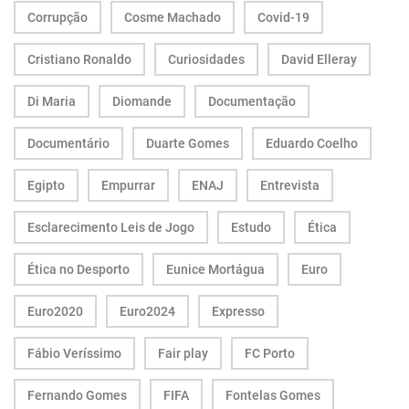
Corrupção
Cosme Machado
Covid-19
Cristiano Ronaldo
Curiosidades
David Elleray
Di Maria
Diomande
Documentação
Documentário
Duarte Gomes
Eduardo Coelho
Egipto
Empurrar
ENAJ
Entrevista
Esclarecimento Leis de Jogo
Estudo
Ética
Ética no Desporto
Eunice Mortágua
Euro
Euro2020
Euro2024
Expresso
Fábio Veríssimo
Fair play
FC Porto
Fernando Gomes
FIFA
Fontelas Gomes