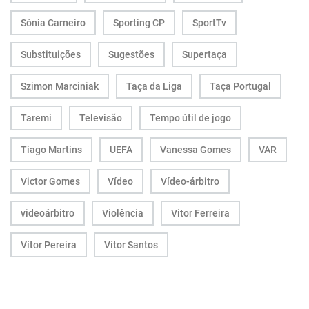
Sónia Carneiro
Sporting CP
SportTv
Substituições
Sugestões
Supertaça
Szimon Marciniak
Taça da Liga
Taça Portugal
Taremi
Televisão
Tempo útil de jogo
Tiago Martins
UEFA
Vanessa Gomes
VAR
Victor Gomes
Vídeo
Vídeo-árbitro
videoárbitro
Violência
Vitor Ferreira
Vítor Pereira
Vítor Santos