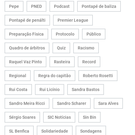
Pepe
PNED
Podcast
Pontapé de baliza
Pontapé de penálti
Premier League
Preparação Física
Protocolo
Público
Quadro de árbitros
Quiz
Racismo
Raquel Vaz Pinto
Rasteira
Record
Regional
Regra do capitão
Roberto Rosetti
Rui Costa
Rui Licínio
Sandra Bastos
Sandro Meira Ricci
Sandro Scharer
Sara Alves
Sérgio Soares
SIC Notícias
Sin Bin
SL Benfica
Solidariedade
Sondagens