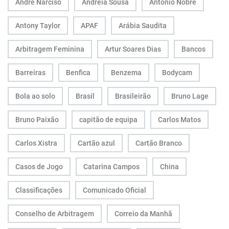
André Narciso
Andreia Sousa
António Nobre
Antony Taylor
APAF
Arábia Saudita
Arbitragem Feminina
Artur Soares Dias
Bancos
Barreiras
Benfica
Benzema
Bodycam
Bola ao solo
Brasil
Brasileirão
Bruno Lage
Bruno Paixão
capitão de equipa
Carlos Matos
Carlos Xistra
Cartão azul
Cartão Branco
Casos de Jogo
Catarina Campos
China
Classificações
Comunicado Oficial
Conselho de Arbitragem
Correio da Manhã