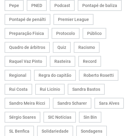
Pepe
PNED
Podcast
Pontapé de baliza
Pontapé de penálti
Premier League
Preparação Física
Protocolo
Público
Quadro de árbitros
Quiz
Racismo
Raquel Vaz Pinto
Rasteira
Record
Regional
Regra do capitão
Roberto Rosetti
Rui Costa
Rui Licínio
Sandra Bastos
Sandro Meira Ricci
Sandro Scharer
Sara Alves
Sérgio Soares
SIC Notícias
Sin Bin
SL Benfica
Solidariedade
Sondagens