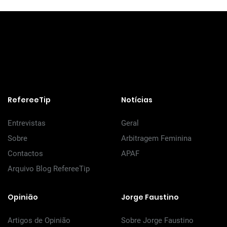
RefereeTip
Notícias
Entrevistas
Geral
Sobre
Arbitragem Feminina
Contactos
APAF
Arquivo Blog RefereeTip
Opinião
Jorge Faustino
Artigos de Opinião
Sobre Jorge Faustino