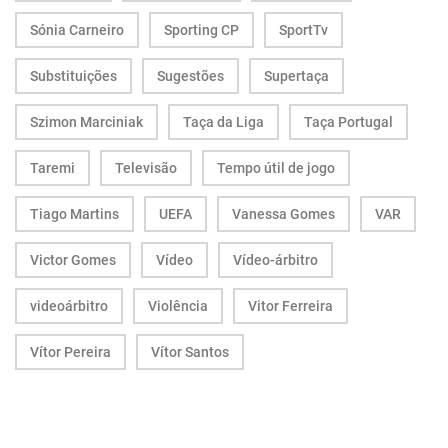
Sónia Carneiro
Sporting CP
SportTv
Substituições
Sugestões
Supertaça
Szimon Marciniak
Taça da Liga
Taça Portugal
Taremi
Televisão
Tempo útil de jogo
Tiago Martins
UEFA
Vanessa Gomes
VAR
Victor Gomes
Vídeo
Vídeo-árbitro
videoárbitro
Violência
Vitor Ferreira
Vítor Pereira
Vítor Santos