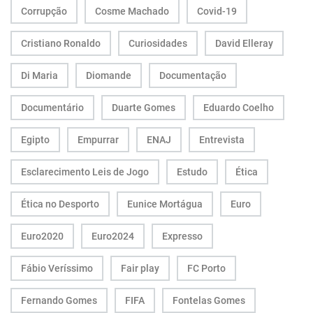
Corrupção
Cosme Machado
Covid-19
Cristiano Ronaldo
Curiosidades
David Elleray
Di Maria
Diomande
Documentação
Documentário
Duarte Gomes
Eduardo Coelho
Egipto
Empurrar
ENAJ
Entrevista
Esclarecimento Leis de Jogo
Estudo
Ética
Ética no Desporto
Eunice Mortágua
Euro
Euro2020
Euro2024
Expresso
Fábio Veríssimo
Fair play
FC Porto
Fernando Gomes
FIFA
Fontelas Gomes