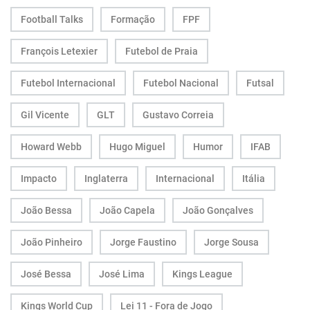
Football Talks
Formação
FPF
François Letexier
Futebol de Praia
Futebol Internacional
Futebol Nacional
Futsal
Gil Vicente
GLT
Gustavo Correia
Howard Webb
Hugo Miguel
Humor
IFAB
Impacto
Inglaterra
Internacional
Itália
João Bessa
João Capela
João Gonçalves
João Pinheiro
Jorge Faustino
Jorge Sousa
José Bessa
José Lima
Kings League
Kings World Cup
Lei 11 - Fora de Jogo