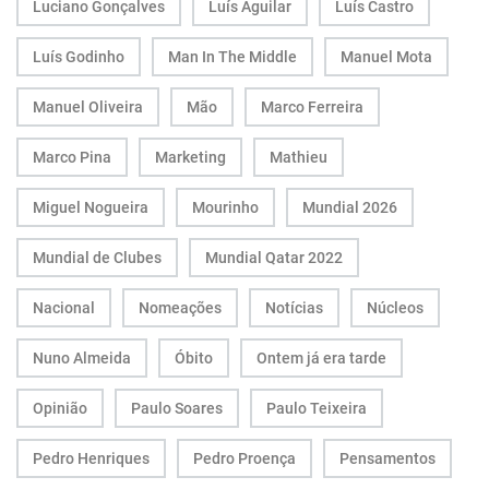
Luciano Gonçalves
Luís Aguilar
Luís Castro
Luís Godinho
Man In The Middle
Manuel Mota
Manuel Oliveira
Mão
Marco Ferreira
Marco Pina
Marketing
Mathieu
Miguel Nogueira
Mourinho
Mundial 2026
Mundial de Clubes
Mundial Qatar 2022
Nacional
Nomeações
Notícias
Núcleos
Nuno Almeida
Óbito
Ontem já era tarde
Opinião
Paulo Soares
Paulo Teixeira
Pedro Henriques
Pedro Proença
Pensamentos