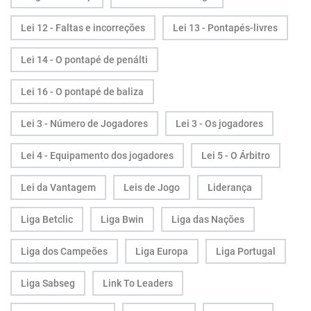
Lei 12 - Faltas e incorreções
Lei 13 - Pontapés-livres
Lei 14 - O pontapé de penálti
Lei 16 - O pontapé de baliza
Lei 3 - Número de Jogadores
Lei 3 - Os jogadores
Lei 4 - Equipamento dos jogadores
Lei 5 - O Árbitro
Lei da Vantagem
Leis de Jogo
Liderança
Liga Betclic
Liga Bwin
Liga das Nações
Liga dos Campeões
Liga Europa
Liga Portugal
Liga Sabseg
Link To Leaders