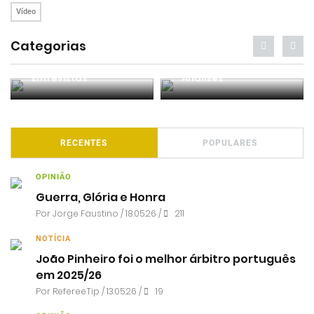
Vídeo
Categorias
Entrevistas
Análises
RECENTES
POPULARES
OPINIÃO
Guerra, Glória e Honra
Por
Jorge Faustino
/ 18.05.26 /
211
NOTÍCIA
João Pinheiro foi o melhor árbitro português
em 2025/26
Por RefereeTip / 13.05.26 /
19