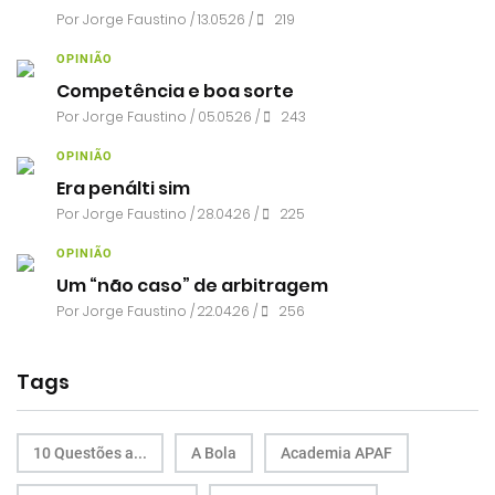
Por
Jorge Faustino
/ 13.05.26 /
219
OPINIÃO
Competência e boa sorte
Por
Jorge Faustino
/ 05.05.26 /
243
OPINIÃO
Era penálti sim
Por
Jorge Faustino
/ 28.04.26 /
225
OPINIÃO
Um “não caso” de arbitragem
Por
Jorge Faustino
/ 22.04.26 /
256
Tags
10 Questões a...
A Bola
Academia APAF