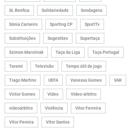
SL Benfica
Solidariedade
Sondagens
Sónia Carneiro
Sporting CP
SportTv
Substituições
Sugestões
Supertaça
Szimon Marciniak
Taça da Liga
Taça Portugal
Taremi
Televisão
Tempo útil de jogo
Tiago Martins
UEFA
Vanessa Gomes
VAR
Victor Gomes
Vídeo
Vídeo-árbitro
videoárbitro
Violência
Vitor Ferreira
Vítor Pereira
Vítor Santos