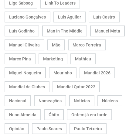
Liga Sabseg
Link To Leaders
Luciano Gonçalves
Luís Aguilar
Luís Castro
Luís Godinho
Man In The Middle
Manuel Mota
Manuel Oliveira
Mão
Marco Ferreira
Marco Pina
Marketing
Mathieu
Miguel Nogueira
Mourinho
Mundial 2026
Mundial de Clubes
Mundial Qatar 2022
Nacional
Nomeações
Notícias
Núcleos
Nuno Almeida
Óbito
Ontem já era tarde
Opinião
Paulo Soares
Paulo Teixeira