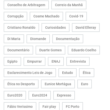
Conselho de Arbitragem
Correio da Manhã
Corrupção
Cosme Machado
Covid-19
Cristiano Ronaldo
Curiosidades
David Elleray
Di Maria
Diomande
Documentação
Documentário
Duarte Gomes
Eduardo Coelho
Egipto
Empurrar
ENAJ
Entrevista
Esclarecimento Leis de Jogo
Estudo
Ética
Ética no Desporto
Eunice Mortágua
Euro
Euro2020
Euro2024
Expresso
Fábio Veríssimo
Fair play
FC Porto