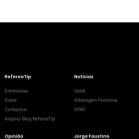
RefereeTip
Notícias
Entrevistas
Geral
Sobre
Arbitragem Feminina
Contactos
APAF
Arquivo Blog RefereeTip
Opinião
Jorge Faustino