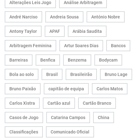
Alterações Leis Jogo
Análise Arbitragem
André Narciso
Andreia Sousa
António Nobre
Antony Taylor
APAF
Arábia Saudita
Arbitragem Feminina
Artur Soares Dias
Bancos
Barreiras
Benfica
Benzema
Bodycam
Bola ao solo
Brasil
Brasileirão
Bruno Lage
Bruno Paixão
capitão de equipa
Carlos Matos
Carlos Xistra
Cartão azul
Cartão Branco
Casos de Jogo
Catarina Campos
China
Classificações
Comunicado Oficial