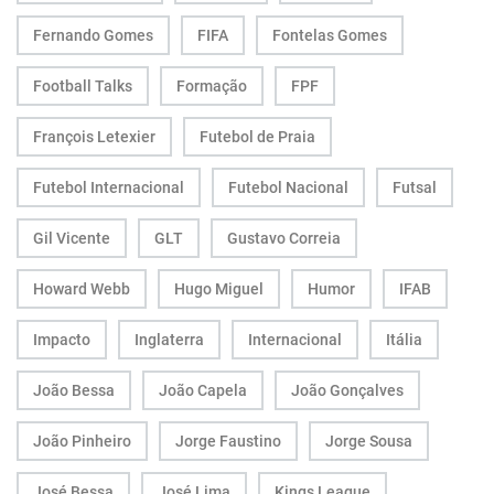
Fernando Gomes
FIFA
Fontelas Gomes
Football Talks
Formação
FPF
François Letexier
Futebol de Praia
Futebol Internacional
Futebol Nacional
Futsal
Gil Vicente
GLT
Gustavo Correia
Howard Webb
Hugo Miguel
Humor
IFAB
Impacto
Inglaterra
Internacional
Itália
João Bessa
João Capela
João Gonçalves
João Pinheiro
Jorge Faustino
Jorge Sousa
José Bessa
José Lima
Kings League