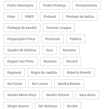
Pedro Henriques
Pedro Proença
Pensamentos
Pepe
PNED
Podcast
Pontapé de baliza
Pontapé de penálti
Premier League
Preparação Física
Protocolo
Público
Quadro de árbitros
Quiz
Racismo
Raquel Vaz Pinto
Rasteira
Record
Regional
Regra do capitão
Roberto Rosetti
Rui Costa
Rui Licínio
Sandra Bastos
Sandro Meira Ricci
Sandro Scharer
Sara Alves
Sérgio Soares
SIC Notícias
Sin Bin