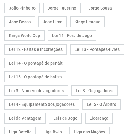
João Pinheiro
Jorge Faustino
Jorge Sousa
José Bessa
José Lima
Kings League
Kings World Cup
Lei 11 - Fora de Jogo
Lei 12 - Faltas e incorreções
Lei 13 - Pontapés-livres
Lei 14 - O pontapé de penálti
Lei 16 - O pontapé de baliza
Lei 3 - Número de Jogadores
Lei 3 - Os jogadores
Lei 4 - Equipamento dos jogadores
Lei 5 - O Árbitro
Lei da Vantagem
Leis de Jogo
Liderança
Liga Betclic
Liga Bwin
Liga das Nações