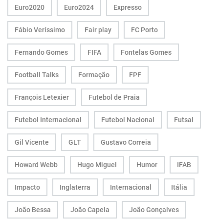
Euro2020
Euro2024
Expresso
Fábio Veríssimo
Fair play
FC Porto
Fernando Gomes
FIFA
Fontelas Gomes
Football Talks
Formação
FPF
François Letexier
Futebol de Praia
Futebol Internacional
Futebol Nacional
Futsal
Gil Vicente
GLT
Gustavo Correia
Howard Webb
Hugo Miguel
Humor
IFAB
Impacto
Inglaterra
Internacional
Itália
João Bessa
João Capela
João Gonçalves