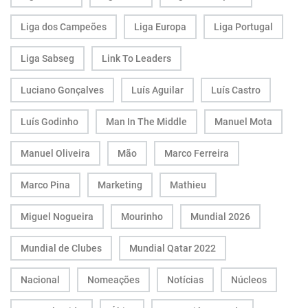
Liga dos Campeões
Liga Europa
Liga Portugal
Liga Sabseg
Link To Leaders
Luciano Gonçalves
Luís Aguilar
Luís Castro
Luís Godinho
Man In The Middle
Manuel Mota
Manuel Oliveira
Mão
Marco Ferreira
Marco Pina
Marketing
Mathieu
Miguel Nogueira
Mourinho
Mundial 2026
Mundial de Clubes
Mundial Qatar 2022
Nacional
Nomeações
Notícias
Núcleos