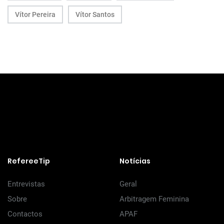
Vítor Pereira
Vítor Santos
RefereeTip
Notícias
Entrevistas
Geral
Sobre
Arbitragem Feminina
Contactos
APAF