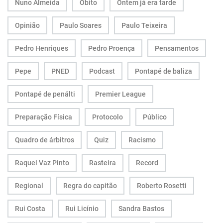
Nuno Almeida
Óbito
Ontem já era tarde
Opinião
Paulo Soares
Paulo Teixeira
Pedro Henriques
Pedro Proença
Pensamentos
Pepe
PNED
Podcast
Pontapé de baliza
Pontapé de penálti
Premier League
Preparação Física
Protocolo
Público
Quadro de árbitros
Quiz
Racismo
Raquel Vaz Pinto
Rasteira
Record
Regional
Regra do capitão
Roberto Rosetti
Rui Costa
Rui Licínio
Sandra Bastos