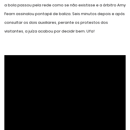
a bola passou pela rede como se não existisse e a árbitro Amy
Fearn assinalou pontapé de baliza. Seis minutos depois e após
consultar os dois auxiliares, perante os protestos dos
visitantes, a juíza acabou por decidir bem. Ufa!