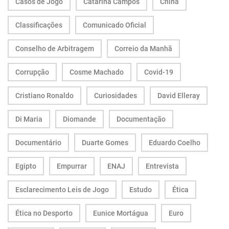
Casos de Jogo
Catarina Campos
China
Classificações
Comunicado Oficial
Conselho de Arbitragem
Correio da Manhã
Corrupção
Cosme Machado
Covid-19
Cristiano Ronaldo
Curiosidades
David Elleray
Di Maria
Diomande
Documentação
Documentário
Duarte Gomes
Eduardo Coelho
Egipto
Empurrar
ENAJ
Entrevista
Esclarecimento Leis de Jogo
Estudo
Ética
Ética no Desporto
Eunice Mortágua
Euro