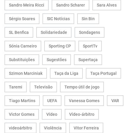
Sandro Meira Ricci
Sandro Scharer
Sara Alves
Sérgio Soares
SIC Notícias
Sin Bin
SL Benfica
Solidariedade
Sondagens
Sónia Carneiro
Sporting CP
SportTv
Substituições
Sugestões
Supertaça
Szimon Marciniak
Taça da Liga
Taça Portugal
Taremi
Televisão
Tempo útil de jogo
Tiago Martins
UEFA
Vanessa Gomes
VAR
Victor Gomes
Vídeo
Vídeo-árbitro
videoárbitro
Violência
Vitor Ferreira