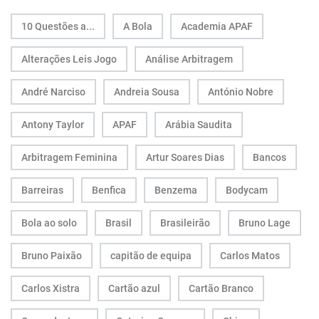
10 Questões a...
A Bola
Academia APAF
Alterações Leis Jogo
Análise Arbitragem
André Narciso
Andreia Sousa
António Nobre
Antony Taylor
APAF
Arábia Saudita
Arbitragem Feminina
Artur Soares Dias
Bancos
Barreiras
Benfica
Benzema
Bodycam
Bola ao solo
Brasil
Brasileirão
Bruno Lage
Bruno Paixão
capitão de equipa
Carlos Matos
Carlos Xistra
Cartão azul
Cartão Branco