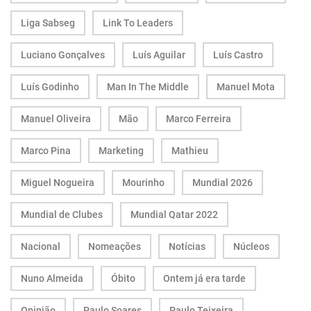
Liga Sabseg
Link To Leaders
Luciano Gonçalves
Luís Aguilar
Luís Castro
Luís Godinho
Man In The Middle
Manuel Mota
Manuel Oliveira
Mão
Marco Ferreira
Marco Pina
Marketing
Mathieu
Miguel Nogueira
Mourinho
Mundial 2026
Mundial de Clubes
Mundial Qatar 2022
Nacional
Nomeações
Notícias
Núcleos
Nuno Almeida
Óbito
Ontem já era tarde
Opinião
Paulo Soares
Paulo Teixeira