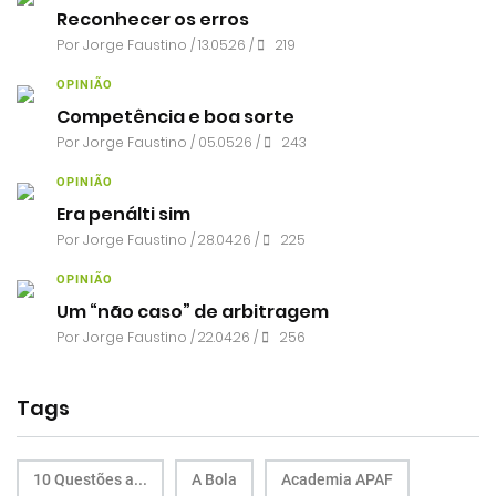
Reconhecer os erros
Por
Jorge Faustino
/ 13.05.26 /
219
OPINIÃO
Competência e boa sorte
Por
Jorge Faustino
/ 05.05.26 /
243
OPINIÃO
Era penálti sim
Por
Jorge Faustino
/ 28.04.26 /
225
OPINIÃO
Um “não caso” de arbitragem
Por
Jorge Faustino
/ 22.04.26 /
256
Tags
10 Questões a...
A Bola
Academia APAF