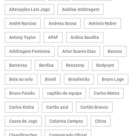
Alterações Leis Jogo
Análise Arbitragem
André Narciso
Andreia Sousa
António Nobre
Antony Taylor
APAF
Arábia Saudita
Arbitragem Feminina
Artur Soares Dias
Bancos
Barreiras
Benfica
Benzema
Bodycam
Bola ao solo
Brasil
Brasileirão
Bruno Lage
Bruno Paixão
capitão de equipa
Carlos Matos
Carlos Xistra
Cartão azul
Cartão Branco
Casos de Jogo
Catarina Campos
China
Classificações
Comunicado Oficial