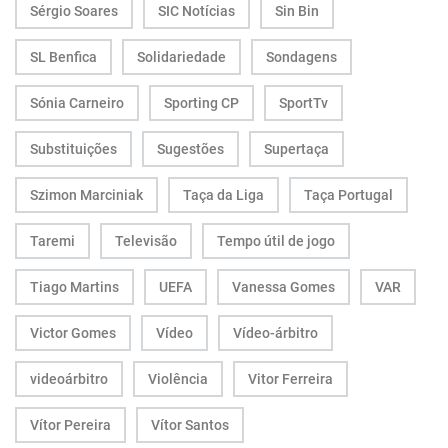
Sérgio Soares
SIC Notícias
Sin Bin
SL Benfica
Solidariedade
Sondagens
Sónia Carneiro
Sporting CP
SportTv
Substituições
Sugestões
Supertaça
Szimon Marciniak
Taça da Liga
Taça Portugal
Taremi
Televisão
Tempo útil de jogo
Tiago Martins
UEFA
Vanessa Gomes
VAR
Victor Gomes
Vídeo
Vídeo-árbitro
videoárbitro
Violência
Vitor Ferreira
Vítor Pereira
Vítor Santos