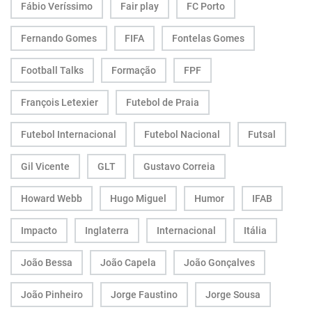
Fábio Veríssimo
Fair play
FC Porto
Fernando Gomes
FIFA
Fontelas Gomes
Football Talks
Formação
FPF
François Letexier
Futebol de Praia
Futebol Internacional
Futebol Nacional
Futsal
Gil Vicente
GLT
Gustavo Correia
Howard Webb
Hugo Miguel
Humor
IFAB
Impacto
Inglaterra
Internacional
Itália
João Bessa
João Capela
João Gonçalves
João Pinheiro
Jorge Faustino
Jorge Sousa