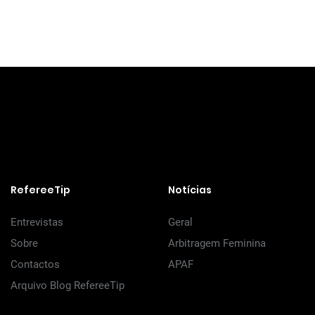
RefereeTip
Notícias
Entrevistas
Geral
Sobre
Arbitragem Feminina
Contactos
APAF
Arquivo Blog RefereeTip