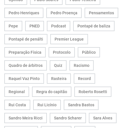
Pedro Henriques
Pedro Proença
Pensamentos
Pepe
PNED
Podcast
Pontapé de baliza
Pontapé de penálti
Premier League
Preparação Física
Protocolo
Público
Quadro de árbitros
Quiz
Racismo
Raquel Vaz Pinto
Rasteira
Record
Regional
Regra do capitão
Roberto Rosetti
Rui Costa
Rui Licínio
Sandra Bastos
Sandro Meira Ricci
Sandro Scharer
Sara Alves