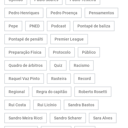
Pedro Henriques
Pedro Proença
Pensamentos
Pepe
PNED
Podcast
Pontapé de baliza
Pontapé de penálti
Premier League
Preparação Física
Protocolo
Público
Quadro de árbitros
Quiz
Racismo
Raquel Vaz Pinto
Rasteira
Record
Regional
Regra do capitão
Roberto Rosetti
Rui Costa
Rui Licínio
Sandra Bastos
Sandro Meira Ricci
Sandro Scharer
Sara Alves