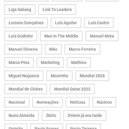
Liga Sabseg
Link To Leaders
Luciano Gonçalves
Luís Aguilar
Luís Castro
Luís Godinho
Man In The Middle
Manuel Mota
Manuel Oliveira
Mão
Marco Ferreira
Marco Pina
Marketing
Mathieu
Miguel Nogueira
Mourinho
Mundial 2026
Mundial de Clubes
Mundial Qatar 2022
Nacional
Nomeações
Notícias
Núcleos
Nuno Almeida
Óbito
Ontem já era tarde
Opinião
Paulo Soares
Paulo Teixeira