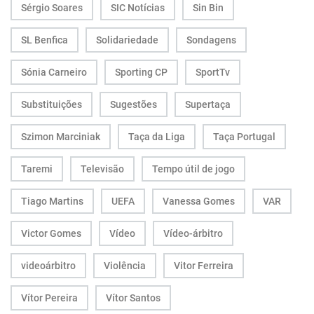
Sérgio Soares
SIC Notícias
Sin Bin
SL Benfica
Solidariedade
Sondagens
Sónia Carneiro
Sporting CP
SportTv
Substituições
Sugestões
Supertaça
Szimon Marciniak
Taça da Liga
Taça Portugal
Taremi
Televisão
Tempo útil de jogo
Tiago Martins
UEFA
Vanessa Gomes
VAR
Victor Gomes
Vídeo
Vídeo-árbitro
videoárbitro
Violência
Vitor Ferreira
Vítor Pereira
Vítor Santos