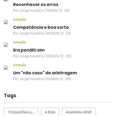
Reconhecer os erros
Por
Jorge Faustino
/ 13.05.26 /
219
OPINIÃO
Competência e boa sorte
Por
Jorge Faustino
/ 05.05.26 /
241
OPINIÃO
Era penálti sim
Por
Jorge Faustino
/ 28.04.26 /
223
OPINIÃO
Um “não caso” de arbitragem
Por
Jorge Faustino
/ 22.04.26 /
253
Tags
10 Questões a...
A Bola
Academia APAF