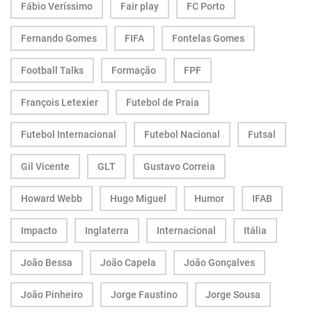
Fábio Veríssimo
Fair play
FC Porto
Fernando Gomes
FIFA
Fontelas Gomes
Football Talks
Formação
FPF
François Letexier
Futebol de Praia
Futebol Internacional
Futebol Nacional
Futsal
Gil Vicente
GLT
Gustavo Correia
Howard Webb
Hugo Miguel
Humor
IFAB
Impacto
Inglaterra
Internacional
Itália
João Bessa
João Capela
João Gonçalves
João Pinheiro
Jorge Faustino
Jorge Sousa