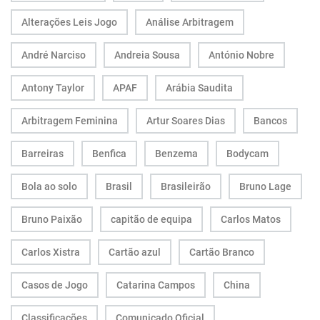
Alterações Leis Jogo
Análise Arbitragem
André Narciso
Andreia Sousa
António Nobre
Antony Taylor
APAF
Arábia Saudita
Arbitragem Feminina
Artur Soares Dias
Bancos
Barreiras
Benfica
Benzema
Bodycam
Bola ao solo
Brasil
Brasileirão
Bruno Lage
Bruno Paixão
capitão de equipa
Carlos Matos
Carlos Xistra
Cartão azul
Cartão Branco
Casos de Jogo
Catarina Campos
China
Classificações
Comunicado Oficial