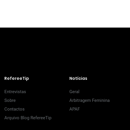
RefereeTip
Notícias
Entrevistas
Geral
Sobre
Arbitragem Feminina
Contactos
APAF
Arquivo Blog RefereeTip