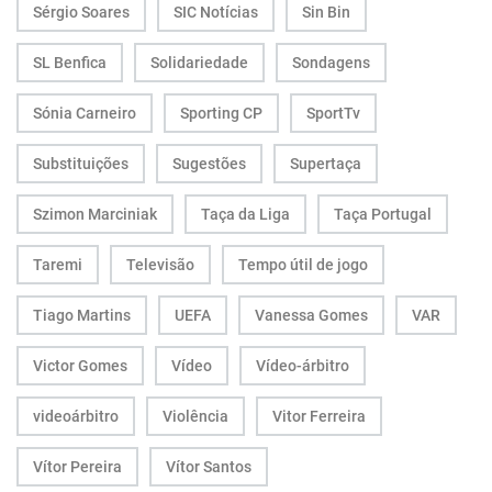
Sérgio Soares
SIC Notícias
Sin Bin
SL Benfica
Solidariedade
Sondagens
Sónia Carneiro
Sporting CP
SportTv
Substituições
Sugestões
Supertaça
Szimon Marciniak
Taça da Liga
Taça Portugal
Taremi
Televisão
Tempo útil de jogo
Tiago Martins
UEFA
Vanessa Gomes
VAR
Victor Gomes
Vídeo
Vídeo-árbitro
videoárbitro
Violência
Vitor Ferreira
Vítor Pereira
Vítor Santos