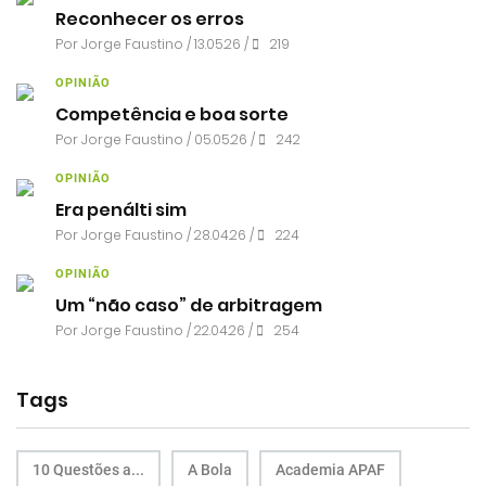
Reconhecer os erros
Por
Jorge Faustino
/ 13.05.26 /
219
OPINIÃO
Competência e boa sorte
Por
Jorge Faustino
/ 05.05.26 /
242
OPINIÃO
Era penálti sim
Por
Jorge Faustino
/ 28.04.26 /
224
OPINIÃO
Um “não caso” de arbitragem
Por
Jorge Faustino
/ 22.04.26 /
254
Tags
10 Questões a...
A Bola
Academia APAF