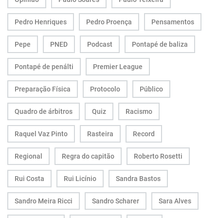
Pedro Henriques
Pedro Proença
Pensamentos
Pepe
PNED
Podcast
Pontapé de baliza
Pontapé de penálti
Premier League
Preparação Física
Protocolo
Público
Quadro de árbitros
Quiz
Racismo
Raquel Vaz Pinto
Rasteira
Record
Regional
Regra do capitão
Roberto Rosetti
Rui Costa
Rui Licínio
Sandra Bastos
Sandro Meira Ricci
Sandro Scharer
Sara Alves