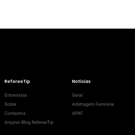
RefereeTip
Notícias
Entrevistas
Geral
Sobre
Arbitragem Feminina
Contactos
APAF
Arquivo Blog RefereeTip