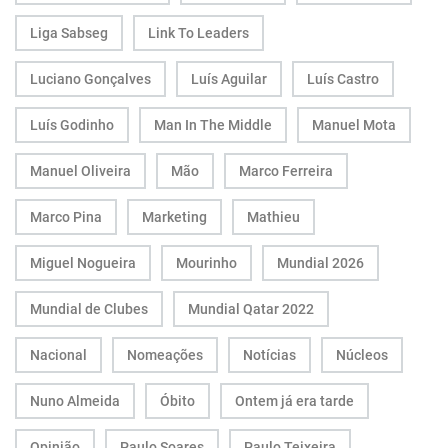
Liga Sabseg
Link To Leaders
Luciano Gonçalves
Luís Aguilar
Luís Castro
Luís Godinho
Man In The Middle
Manuel Mota
Manuel Oliveira
Mão
Marco Ferreira
Marco Pina
Marketing
Mathieu
Miguel Nogueira
Mourinho
Mundial 2026
Mundial de Clubes
Mundial Qatar 2022
Nacional
Nomeações
Notícias
Núcleos
Nuno Almeida
Óbito
Ontem já era tarde
Opinião
Paulo Soares
Paulo Teixeira