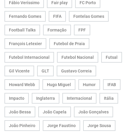
Fábio Veríssimo
Fair play
FC Porto
Fernando Gomes
FIFA
Fontelas Gomes
Football Talks
Formação
FPF
François Letexier
Futebol de Praia
Futebol Internacional
Futebol Nacional
Futsal
Gil Vicente
GLT
Gustavo Correia
Howard Webb
Hugo Miguel
Humor
IFAB
Impacto
Inglaterra
Internacional
Itália
João Bessa
João Capela
João Gonçalves
João Pinheiro
Jorge Faustino
Jorge Sousa