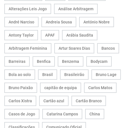
Alterações Leis Jogo
Análise Arbitragem
André Narciso
Andreia Sousa
António Nobre
Antony Taylor
APAF
Arábia Saudita
Arbitragem Feminina
Artur Soares Dias
Bancos
Barreiras
Benfica
Benzema
Bodycam
Bola ao solo
Brasil
Brasileirão
Bruno Lage
Bruno Paixão
capitão de equipa
Carlos Matos
Carlos Xistra
Cartão azul
Cartão Branco
Casos de Jogo
Catarina Campos
China
Classificações
Comunicado Oficial