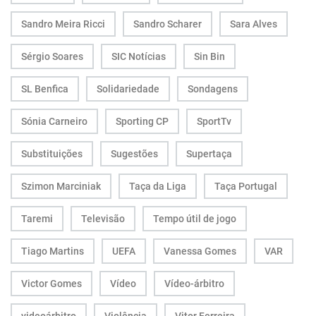
Sandro Meira Ricci
Sandro Scharer
Sara Alves
Sérgio Soares
SIC Notícias
Sin Bin
SL Benfica
Solidariedade
Sondagens
Sónia Carneiro
Sporting CP
SportTv
Substituições
Sugestões
Supertaça
Szimon Marciniak
Taça da Liga
Taça Portugal
Taremi
Televisão
Tempo útil de jogo
Tiago Martins
UEFA
Vanessa Gomes
VAR
Victor Gomes
Vídeo
Vídeo-árbitro