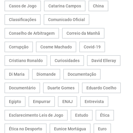
Casos de Jogo
Catarina Campos
China
Classificações
Comunicado Oficial
Conselho de Arbitragem
Correio da Manhã
Corrupção
Cosme Machado
Covid-19
Cristiano Ronaldo
Curiosidades
David Elleray
Di Maria
Diomande
Documentação
Documentário
Duarte Gomes
Eduardo Coelho
Egipto
Empurrar
ENAJ
Entrevista
Esclarecimento Leis de Jogo
Estudo
Ética
Ética no Desporto
Eunice Mortágua
Euro