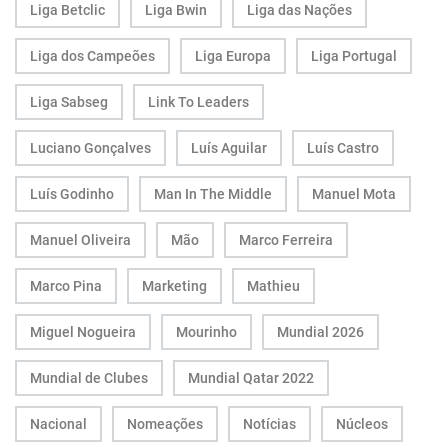
Liga Betclic
Liga Bwin
Liga das Nações
Liga dos Campeões
Liga Europa
Liga Portugal
Liga Sabseg
Link To Leaders
Luciano Gonçalves
Luís Aguilar
Luís Castro
Luís Godinho
Man In The Middle
Manuel Mota
Manuel Oliveira
Mão
Marco Ferreira
Marco Pina
Marketing
Mathieu
Miguel Nogueira
Mourinho
Mundial 2026
Mundial de Clubes
Mundial Qatar 2022
Nacional
Nomeações
Notícias
Núcleos