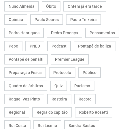
Nuno Almeida
Óbito
Ontem já era tarde
Opinião
Paulo Soares
Paulo Teixeira
Pedro Henriques
Pedro Proença
Pensamentos
Pepe
PNED
Podcast
Pontapé de baliza
Pontapé de penálti
Premier League
Preparação Física
Protocolo
Público
Quadro de árbitros
Quiz
Racismo
Raquel Vaz Pinto
Rasteira
Record
Regional
Regra do capitão
Roberto Rosetti
Rui Costa
Rui Licínio
Sandra Bastos