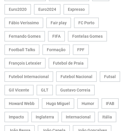
Euro2020
Euro2024
Expresso
Fábio Veríssimo
Fair play
FC Porto
Fernando Gomes
FIFA
Fontelas Gomes
Football Talks
Formação
FPF
François Letexier
Futebol de Praia
Futebol Internacional
Futebol Nacional
Futsal
Gil Vicente
GLT
Gustavo Correia
Howard Webb
Hugo Miguel
Humor
IFAB
Impacto
Inglaterra
Internacional
Itália
João Bessa
João Capela
João Gonçalves