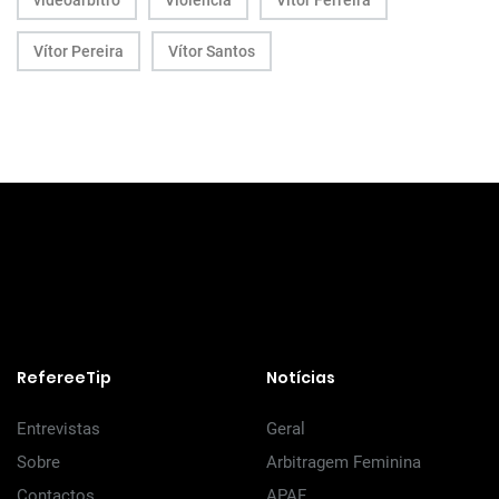
videoárbitro
Violência
Vitor Ferreira
Vítor Pereira
Vítor Santos
RefereeTip
Notícias
Entrevistas
Geral
Sobre
Arbitragem Feminina
Contactos
APAF