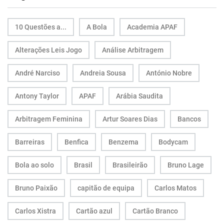
10 Questões a...
A Bola
Academia APAF
Alterações Leis Jogo
Análise Arbitragem
André Narciso
Andreia Sousa
António Nobre
Antony Taylor
APAF
Arábia Saudita
Arbitragem Feminina
Artur Soares Dias
Bancos
Barreiras
Benfica
Benzema
Bodycam
Bola ao solo
Brasil
Brasileirão
Bruno Lage
Bruno Paixão
capitão de equipa
Carlos Matos
Carlos Xistra
Cartão azul
Cartão Branco