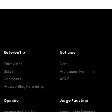
RefereeTip
Notícias
Entrevistas
Geral
Sobre
Arbitragem Feminina
Contactos
APAF
Arquivo Blog RefereeTip
Opinião
Jorge Faustino