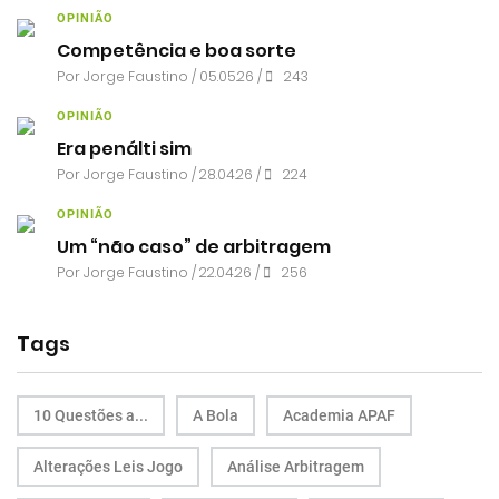
OPINIÃO
Competência e boa sorte
Por
Jorge Faustino
/ 05.05.26 /
243
OPINIÃO
Era penálti sim
Por
Jorge Faustino
/ 28.04.26 /
224
OPINIÃO
Um “não caso” de arbitragem
Por
Jorge Faustino
/ 22.04.26 /
256
Tags
10 Questões a...
A Bola
Academia APAF
Alterações Leis Jogo
Análise Arbitragem