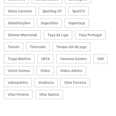
Sónia Carneiro
Sporting CP
SportTv
Substituições
Sugestões
Supertaça
Szimon Marciniak
Taça da Liga
Taça Portugal
Taremi
Televisão
Tempo útil de jogo
Tiago Martins
UEFA
Vanessa Gomes
VAR
Victor Gomes
Vídeo
Vídeo-árbitro
videoárbitro
Violência
Vitor Ferreira
Vítor Pereira
Vítor Santos