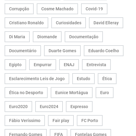
Corrupção
Cosme Machado
Covid-19
Cristiano Ronaldo
Curiosidades
David Elleray
Di Maria
Diomande
Documentação
Documentário
Duarte Gomes
Eduardo Coelho
Egipto
Empurrar
ENAJ
Entrevista
Esclarecimento Leis de Jogo
Estudo
Ética
Ética no Desporto
Eunice Mortágua
Euro
Euro2020
Euro2024
Expresso
Fábio Veríssimo
Fair play
FC Porto
Fernando Gomes
FIFA
Fontelas Gomes