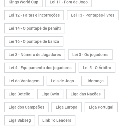
Kings World Cup
Lei 11 - Fora de Jogo
Lei 12 - Faltas e incorreções
Lei 13 - Pontapés-livres
Lei 14 - O pontapé de penálti
Lei 16 - O pontapé de baliza
Lei 3 - Número de Jogadores
Lei 3 - Os jogadores
Lei 4 - Equipamento dos jogadores
Lei 5 - O Árbitro
Lei da Vantagem
Leis de Jogo
Liderança
Liga Betclic
Liga Bwin
Liga das Nações
Liga dos Campeões
Liga Europa
Liga Portugal
Liga Sabseg
Link To Leaders