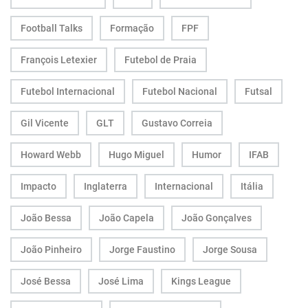
Football Talks
Formação
FPF
François Letexier
Futebol de Praia
Futebol Internacional
Futebol Nacional
Futsal
Gil Vicente
GLT
Gustavo Correia
Howard Webb
Hugo Miguel
Humor
IFAB
Impacto
Inglaterra
Internacional
Itália
João Bessa
João Capela
João Gonçalves
João Pinheiro
Jorge Faustino
Jorge Sousa
José Bessa
José Lima
Kings League