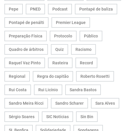
Pepe
PNED
Podcast
Pontapé de baliza
Pontapé de penálti
Premier League
Preparação Física
Protocolo
Público
Quadro de árbitros
Quiz
Racismo
Raquel Vaz Pinto
Rasteira
Record
Regional
Regra do capitão
Roberto Rosetti
Rui Costa
Rui Licínio
Sandra Bastos
Sandro Meira Ricci
Sandro Scharer
Sara Alves
Sérgio Soares
SIC Notícias
Sin Bin
SL Benfica
Solidariedade
Sondagens