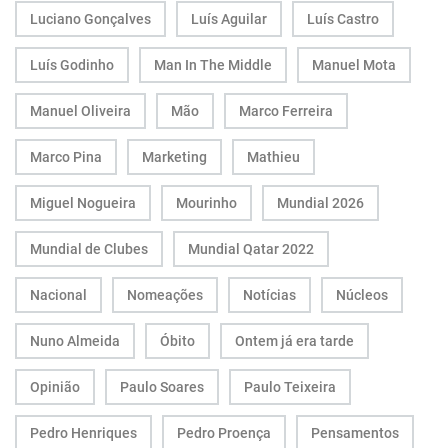
Luciano Gonçalves
Luís Aguilar
Luís Castro
Luís Godinho
Man In The Middle
Manuel Mota
Manuel Oliveira
Mão
Marco Ferreira
Marco Pina
Marketing
Mathieu
Miguel Nogueira
Mourinho
Mundial 2026
Mundial de Clubes
Mundial Qatar 2022
Nacional
Nomeações
Notícias
Núcleos
Nuno Almeida
Óbito
Ontem já era tarde
Opinião
Paulo Soares
Paulo Teixeira
Pedro Henriques
Pedro Proença
Pensamentos