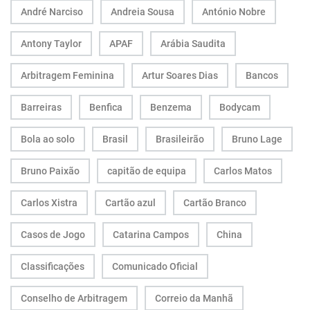
André Narciso
Andreia Sousa
António Nobre
Antony Taylor
APAF
Arábia Saudita
Arbitragem Feminina
Artur Soares Dias
Bancos
Barreiras
Benfica
Benzema
Bodycam
Bola ao solo
Brasil
Brasileirão
Bruno Lage
Bruno Paixão
capitão de equipa
Carlos Matos
Carlos Xistra
Cartão azul
Cartão Branco
Casos de Jogo
Catarina Campos
China
Classificações
Comunicado Oficial
Conselho de Arbitragem
Correio da Manhã