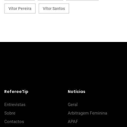
Vítor Pereira
Vítor Santos
RefereeTip
Notícias
Entrevistas
Geral
Sobre
Arbitragem Feminina
Contactos
APAF