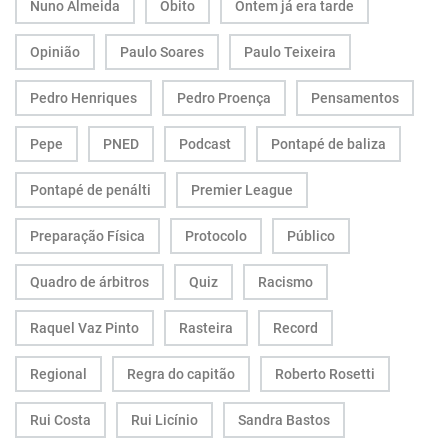
Nuno Almeida
Óbito
Ontem já era tarde
Opinião
Paulo Soares
Paulo Teixeira
Pedro Henriques
Pedro Proença
Pensamentos
Pepe
PNED
Podcast
Pontapé de baliza
Pontapé de penálti
Premier League
Preparação Física
Protocolo
Público
Quadro de árbitros
Quiz
Racismo
Raquel Vaz Pinto
Rasteira
Record
Regional
Regra do capitão
Roberto Rosetti
Rui Costa
Rui Licínio
Sandra Bastos