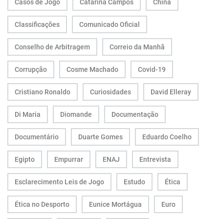
Casos de Jogo
Catarina Campos
China
Classificações
Comunicado Oficial
Conselho de Arbitragem
Correio da Manhã
Corrupção
Cosme Machado
Covid-19
Cristiano Ronaldo
Curiosidades
David Elleray
Di Maria
Diomande
Documentação
Documentário
Duarte Gomes
Eduardo Coelho
Egipto
Empurrar
ENAJ
Entrevista
Esclarecimento Leis de Jogo
Estudo
Ética
Ética no Desporto
Eunice Mortágua
Euro