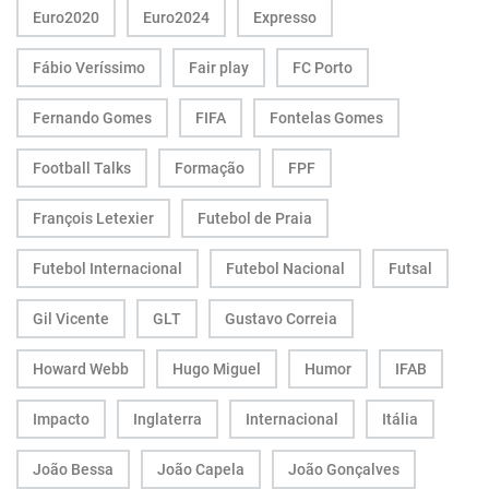
Euro2020
Euro2024
Expresso
Fábio Veríssimo
Fair play
FC Porto
Fernando Gomes
FIFA
Fontelas Gomes
Football Talks
Formação
FPF
François Letexier
Futebol de Praia
Futebol Internacional
Futebol Nacional
Futsal
Gil Vicente
GLT
Gustavo Correia
Howard Webb
Hugo Miguel
Humor
IFAB
Impacto
Inglaterra
Internacional
Itália
João Bessa
João Capela
João Gonçalves