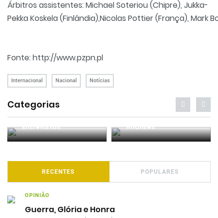
Árbitros
assistentes:
Michael
Soteriou
(Chipre
)
,
Jukka
-
Pekka
Koskela
(Finlândia
)
,
Nicolas
Pottier
(
França
),
Mark
B
Fonte:
http://www.pzpn.pl
Internacional
Nacional
Notícias
Categorias
Entrevistas
Análises
RECENTES
POPULARES
OPINIÃO
Guerra, Glória e Honra