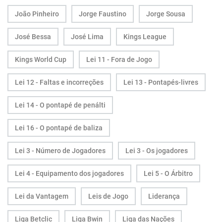
João Pinheiro
Jorge Faustino
Jorge Sousa
José Bessa
José Lima
Kings League
Kings World Cup
Lei 11 - Fora de Jogo
Lei 12 - Faltas e incorreções
Lei 13 - Pontapés-livres
Lei 14 - O pontapé de penálti
Lei 16 - O pontapé de baliza
Lei 3 - Número de Jogadores
Lei 3 - Os jogadores
Lei 4 - Equipamento dos jogadores
Lei 5 - O Árbitro
Lei da Vantagem
Leis de Jogo
Liderança
Liga Betclic
Liga Bwin
Liga das Nações