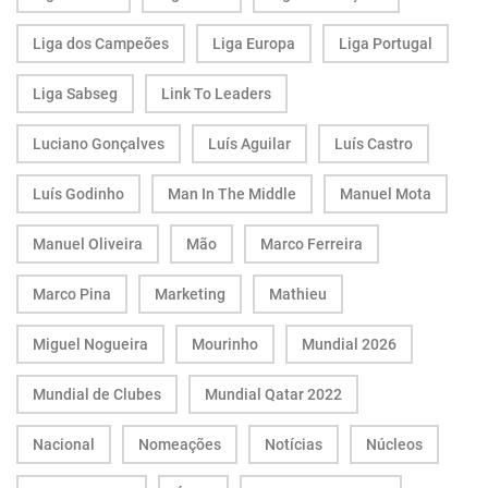
Liga dos Campeões
Liga Europa
Liga Portugal
Liga Sabseg
Link To Leaders
Luciano Gonçalves
Luís Aguilar
Luís Castro
Luís Godinho
Man In The Middle
Manuel Mota
Manuel Oliveira
Mão
Marco Ferreira
Marco Pina
Marketing
Mathieu
Miguel Nogueira
Mourinho
Mundial 2026
Mundial de Clubes
Mundial Qatar 2022
Nacional
Nomeações
Notícias
Núcleos