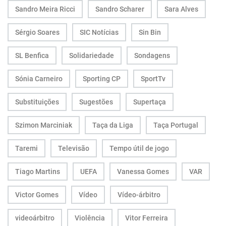
Sandro Meira Ricci
Sandro Scharer
Sara Alves
Sérgio Soares
SIC Notícias
Sin Bin
SL Benfica
Solidariedade
Sondagens
Sónia Carneiro
Sporting CP
SportTv
Substituições
Sugestões
Supertaça
Szimon Marciniak
Taça da Liga
Taça Portugal
Taremi
Televisão
Tempo útil de jogo
Tiago Martins
UEFA
Vanessa Gomes
VAR
Victor Gomes
Vídeo
Vídeo-árbitro
videoárbitro
Violência
Vitor Ferreira