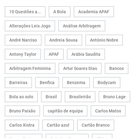
10 Questões a...
A Bola
Academia APAF
Alterações Leis Jogo
Análise Arbitragem
André Narciso
Andreia Sousa
António Nobre
Antony Taylor
APAF
Arábia Saudita
Arbitragem Feminina
Artur Soares Dias
Bancos
Barreiras
Benfica
Benzema
Bodycam
Bola ao solo
Brasil
Brasileirão
Bruno Lage
Bruno Paixão
capitão de equipa
Carlos Matos
Carlos Xistra
Cartão azul
Cartão Branco