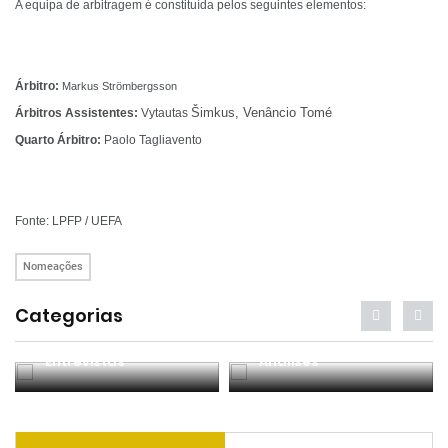
A equipa de arbitragem é
constituída pelos seguintes elementos:
Árbitro:
Markus Strömbergsson
Šimkus, Venâncio Tomé
Árbitros Assistentes:
Vytautas
Quarto Árbitro:
Paolo Tagliavento
Fonte: LPFP / UEFA
Nomeações
Categorias
Entrevistas
Análises