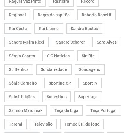
Raquel Vaz Pinto
Rasteira
Record
Regional
Regra do capitão
Roberto Rosetti
Rui Costa
Rui Licínio
Sandra Bastos
Sandro Meira Ricci
Sandro Scharer
Sara Alves
Sérgio Soares
SIC Notícias
Sin Bin
SL Benfica
Solidariedade
Sondagens
Sónia Carneiro
Sporting CP
SportTv
Substituições
Sugestões
Supertaça
Szimon Marciniak
Taça da Liga
Taça Portugal
Taremi
Televisão
Tempo útil de jogo