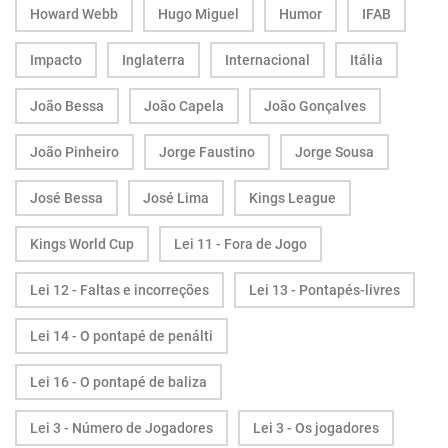
Howard Webb
Hugo Miguel
Humor
IFAB
Impacto
Inglaterra
Internacional
Itália
João Bessa
João Capela
João Gonçalves
João Pinheiro
Jorge Faustino
Jorge Sousa
José Bessa
José Lima
Kings League
Kings World Cup
Lei 11 - Fora de Jogo
Lei 12 - Faltas e incorreções
Lei 13 - Pontapés-livres
Lei 14 - O pontapé de penálti
Lei 16 - O pontapé de baliza
Lei 3 - Número de Jogadores
Lei 3 - Os jogadores