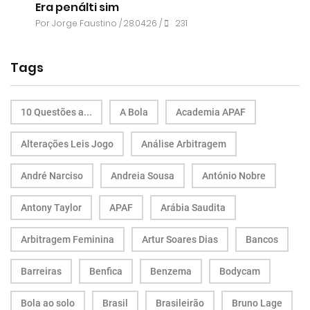
Era penálti sim
Por
Jorge Faustino
/ 28.04.26 /
231
Tags
10 Questões a...
A Bola
Academia APAF
Alterações Leis Jogo
Análise Arbitragem
André Narciso
Andreia Sousa
António Nobre
Antony Taylor
APAF
Arábia Saudita
Arbitragem Feminina
Artur Soares Dias
Bancos
Barreiras
Benfica
Benzema
Bodycam
Bola ao solo
Brasil
Brasileirão
Bruno Lage