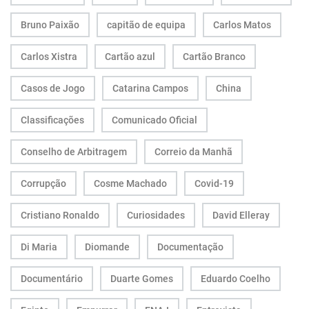
Bruno Paixão
capitão de equipa
Carlos Matos
Carlos Xistra
Cartão azul
Cartão Branco
Casos de Jogo
Catarina Campos
China
Classificações
Comunicado Oficial
Conselho de Arbitragem
Correio da Manhã
Corrupção
Cosme Machado
Covid-19
Cristiano Ronaldo
Curiosidades
David Elleray
Di Maria
Diomande
Documentação
Documentário
Duarte Gomes
Eduardo Coelho