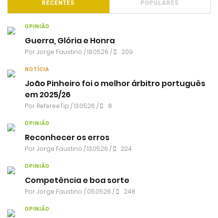
RECENTES
POPULARES
OPINIÃO
Guerra, Glória e Honra
Por
Jorge Faustino
/ 18.05.26 /
209
NOTÍCIA
João Pinheiro foi o melhor árbitro português
em 2025/26
Por RefereeTip / 13.05.26 /
8
OPINIÃO
Reconhecer os erros
Por
Jorge Faustino
/ 13.05.26 /
224
OPINIÃO
Competência e boa sorte
Por
Jorge Faustino
/ 05.05.26 /
248
OPINIÃO