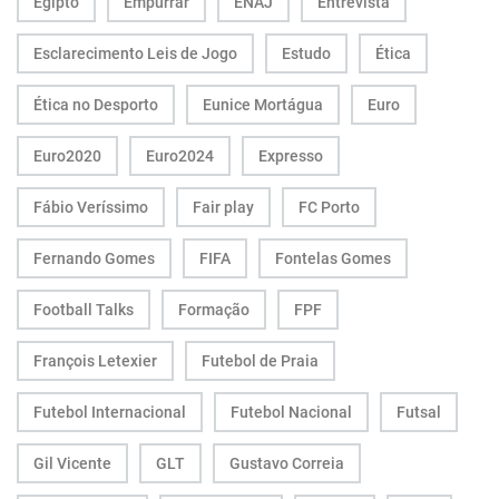
Egipto
Empurrar
ENAJ
Entrevista
Esclarecimento Leis de Jogo
Estudo
Ética
Ética no Desporto
Eunice Mortágua
Euro
Euro2020
Euro2024
Expresso
Fábio Veríssimo
Fair play
FC Porto
Fernando Gomes
FIFA
Fontelas Gomes
Football Talks
Formação
FPF
François Letexier
Futebol de Praia
Futebol Internacional
Futebol Nacional
Futsal
Gil Vicente
GLT
Gustavo Correia