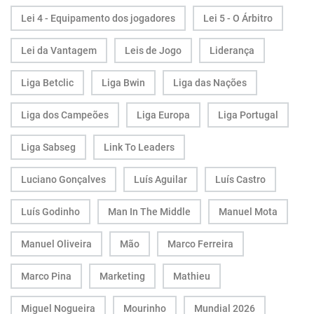
Lei 4 - Equipamento dos jogadores
Lei 5 - O Árbitro
Lei da Vantagem
Leis de Jogo
Liderança
Liga Betclic
Liga Bwin
Liga das Nações
Liga dos Campeões
Liga Europa
Liga Portugal
Liga Sabseg
Link To Leaders
Luciano Gonçalves
Luís Aguilar
Luís Castro
Luís Godinho
Man In The Middle
Manuel Mota
Manuel Oliveira
Mão
Marco Ferreira
Marco Pina
Marketing
Mathieu
Miguel Nogueira
Mourinho
Mundial 2026