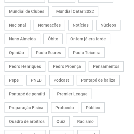
Mundial de Clubes
Mundial Qatar 2022
Nacional
Nomeações
Notícias
Núcleos
Nuno Almeida
Óbito
Ontem já era tarde
Opinião
Paulo Soares
Paulo Teixeira
Pedro Henriques
Pedro Proença
Pensamentos
Pepe
PNED
Podcast
Pontapé de baliza
Pontapé de penálti
Premier League
Preparação Física
Protocolo
Público
Quadro de árbitros
Quiz
Racismo