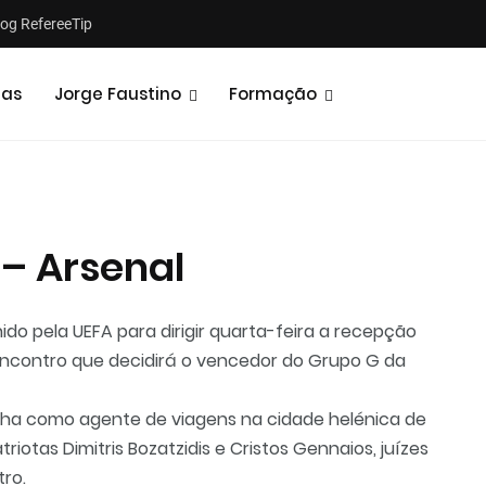
log RefereeTip
tas
Jorge Faustino
Formação
 – Arsenal
ido pela UEFA para dirigir quarta-feira a recepção
 encontro que decidirá o vencedor do Grupo G da
alha como agente de viagens na cidade helénica de
otas Dimitris Bozatzidis e Cristos Gennaios, juízes
tro.