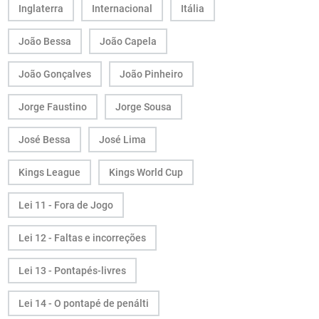
Inglaterra
Internacional
Itália
João Bessa
João Capela
João Gonçalves
João Pinheiro
Jorge Faustino
Jorge Sousa
José Bessa
José Lima
Kings League
Kings World Cup
Lei 11 - Fora de Jogo
Lei 12 - Faltas e incorreções
Lei 13 - Pontapés-livres
Lei 14 - O pontapé de penálti