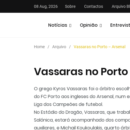
08 Aug, 2026
Sobre
Contactos
Arquivo B
Notícias
Opinião
Entrevis
Home
Arquivo
Vassaras no Porto – Arsenal
Vassaras no Porto
O grego Kyros Vassaras foi o árbitro escolh
do FC Porto aos ingleses do Arsenal, num
Liga dos Campeões de futebol.
No Estádio do Dragão, Vassaras, que trab
Salónica, estará acompanhado dos compatri
auxiliares, e Michail Koukoulakis, quarto árbi