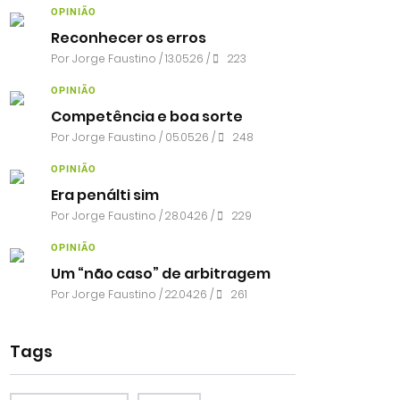
OPINIÃO
Reconhecer os erros
Por
Jorge Faustino
/ 13.05.26 /
223
OPINIÃO
Competência e boa sorte
Por
Jorge Faustino
/ 05.05.26 /
248
OPINIÃO
Era penálti sim
Por
Jorge Faustino
/ 28.04.26 /
229
OPINIÃO
Um “não caso” de arbitragem
Por
Jorge Faustino
/ 22.04.26 /
261
Tags