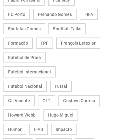
Fábio Veríssimo
Fair play
FC Porto
Fernando Gomes
FIFA
Fontelas Gomes
Football Talks
Formação
FPF
François Letexier
Futebol de Praia
Futebol Internacional
Futebol Nacional
Futsal
Gil Vicente
GLT
Gustavo Correia
Howard Webb
Hugo Miguel
Humor
IFAB
Impacto