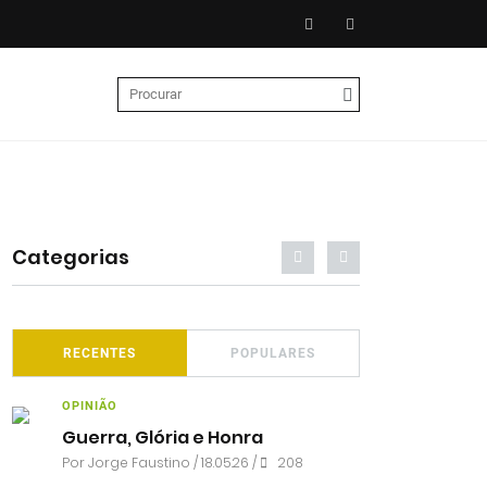
Categorias
RECENTES
POPULARES
OPINIÃO
Guerra, Glória e Honra
Por
Jorge Faustino
/ 18.05.26 /
208