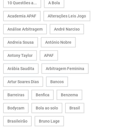
10 Questões a...
A Bola
Academia APAF
Alterações Leis Jogo
Análise Arbitragem
André Narciso
Andreia Sousa
António Nobre
Antony Taylor
APAF
Arábia Saudita
Arbitragem Feminina
Artur Soares Dias
Bancos
Barreiras
Benfica
Benzema
Bodycam
Bola ao solo
Brasil
Brasileirão
Bruno Lage