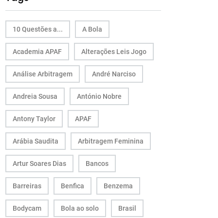
10 Questões a...
A Bola
Academia APAF
Alterações Leis Jogo
Análise Arbitragem
André Narciso
Andreia Sousa
António Nobre
Antony Taylor
APAF
Arábia Saudita
Arbitragem Feminina
Artur Soares Dias
Bancos
Barreiras
Benfica
Benzema
Bodycam
Bola ao solo
Brasil