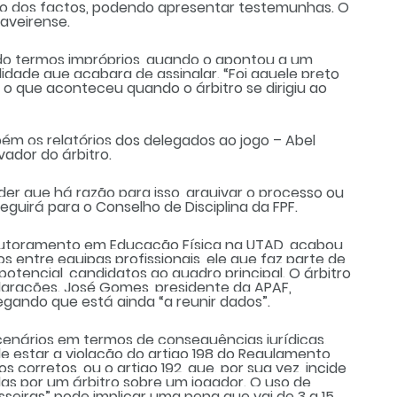
ão dos factos, podendo apresentar testemunhas. O
aveirense.
ndo termos impróprios, quando o apontou a um
dade que acabara de assinalar. “Foi aquele preto
r o que aconteceu quando o árbitro se dirigiu ao
m os relatórios dos delegados ao jogo – Abel
ador do árbitro.
er que há razão para isso, arquivar o processo ou
uirá para o Conselho de Disciplina da FPF.
 doutoramento em Educação Física na UTAD, acabou
s entre equipas profissionais, ele que faz parte de
potencial, candidatos ao quadro principal. O árbitro
clarações. José Gomes, presidente da APAF,
egando que está ainda “a reunir dados”.
 cenários em termos de consequências jurídicas,
 estar a violação do artigo 198 do Regulamento
corretos, ou o artigo 192, que, por sua vez, incide
das por um árbitro sobre um jogador. O uso de
sseiras” pode implicar uma pena que vai de 3 a 15