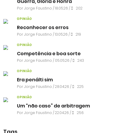
Guerra, Glória e Honra
Por
Jorge Faustino
/ 18.05.26 /
202
OPINIÃO
Reconhecer os erros
Por
Jorge Faustino
/ 13.05.26 /
219
OPINIÃO
Competência e boa sorte
Por
Jorge Faustino
/ 05.05.26 /
243
OPINIÃO
Era penálti sim
Por
Jorge Faustino
/ 28.04.26 /
225
OPINIÃO
Um “não caso” de arbitragem
Por
Jorge Faustino
/ 22.04.26 /
256
Tags