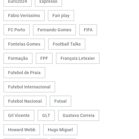
Euro2024
Expresso
Fábio Veríssimo
Fair play
FC Porto
Fernando Gomes
FIFA
Fontelas Gomes
Football Talks
Formação
FPF
François Letexier
Futebol de Praia
Futebol Internacional
Futebol Nacional
Futsal
Gil Vicente
GLT
Gustavo Correia
Howard Webb
Hugo Miguel