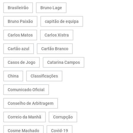
Brasileirão
Bruno Lage
Bruno Paixão
capitão de equipa
Carlos Matos
Carlos Xistra
Cartão azul
Cartão Branco
Casos de Jogo
Catarina Campos
China
Classificações
Comunicado Oficial
Conselho de Arbitragem
Correio da Manhã
Corrupção
Cosme Machado
Covid-19