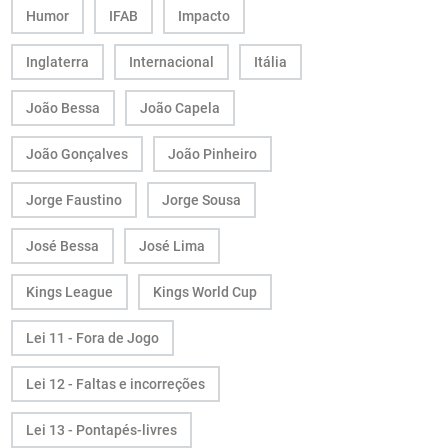
Humor
IFAB
Impacto
Inglaterra
Internacional
Itália
João Bessa
João Capela
João Gonçalves
João Pinheiro
Jorge Faustino
Jorge Sousa
José Bessa
José Lima
Kings League
Kings World Cup
Lei 11 - Fora de Jogo
Lei 12 - Faltas e incorreções
Lei 13 - Pontapés-livres