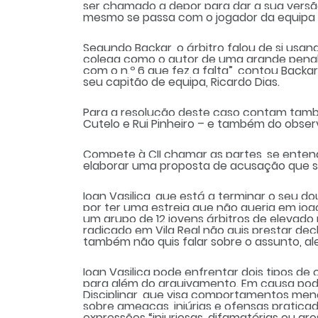
ser chamado a depor para dar a sua vers
mesmo se passa com o jogador da equipa 
Segundo Backar, o árbitro falou de si usa
colega como o autor de uma grande penali
com o n.º 6 que fez a falta”, contou Backa
seu capitão de equipa, Ricardo Dias.
Para a resolução deste caso contam també
Cutelo e Rui Pinheiro – e também do observ
Compete à CII chamar as partes, se entend
elaborar uma proposta de acusação que seg
Ioan Vasilica, que está a terminar o seu
por ter uma estreia que não queria em jogo
um grupo de 12 jovens árbitros de elevado 
radicado em Vila Real não quis prestar de
também não quis falar sobre o assunto, al
Ioan Vasilica pode enfrentar dois tipos de
para além do arquivamento. Em causa pode
Disciplinar, que visa comportamentos menos 
sobre ameaças, injúrias e ofensas pratica
expressões “injuriosas, difamatórias ou gro