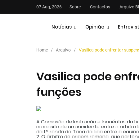
07 Aug, 2026
Sobre
Contactos
Arquivo B
Notícias
Opinião
Entrevis
Home
Arquivo
Vasilica pode enfrentar suspe
Vasilica pode enf
funções
stas
Análises
Podcasts
A Comissão de Instrução e Inquéritos da Lig
propósito de um incidente entre o árbitro I
da 1.ª ronda da Taça da Liga entre a equi
2. O árbitro de origem romena, que perten