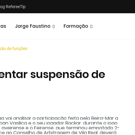
log RefereeTip
tas
Jorge Faustino
Formação
nsão de funções
rentar suspensão de
Notícias
Opiniões
a vai analisar a participação feita pelo Beira-Mar a
oan Vasilica e o seu jogador Backar, durante o jogo
pa aveirense e o Feirense, que terminou empatado 2-
ce ao Conselho de Arbitragem de Vila Real, deverá