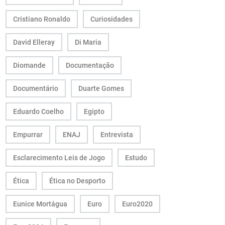
Cristiano Ronaldo
Curiosidades
David Elleray
Di Maria
Diomande
Documentação
Documentário
Duarte Gomes
Eduardo Coelho
Egipto
Empurrar
ENAJ
Entrevista
Esclarecimento Leis de Jogo
Estudo
Ética
Ética no Desporto
Eunice Mortágua
Euro
Euro2020