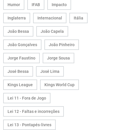
Humor
IFAB
Impacto
Inglaterra
Internacional
Itália
João Bessa
João Capela
João Gonçalves
João Pinheiro
Jorge Faustino
Jorge Sousa
José Bessa
José Lima
Kings League
Kings World Cup
Lei 11 - Fora de Jogo
Lei 12 - Faltas e incorreções
Lei 13 - Pontapés-livres