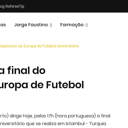
log RefereeTip
tas
Jorge Faustino
Formação
mpeonato da Europa de Futebol Universitário
 final do
ropa de Futebol
Notícias
Opiniões
to) dirige hoje, pelas 17h (hora portuguesa) a final
ersitário que se realiza em Istambul - Turquia.