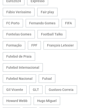
Euro2024
Expresso
Fábio Veríssimo
Fair play
FC Porto
Fernando Gomes
FIFA
Fontelas Gomes
Football Talks
Formação
FPF
François Letexier
Futebol de Praia
Futebol Internacional
Futebol Nacional
Futsal
Gil Vicente
GLT
Gustavo Correia
Howard Webb
Hugo Miguel