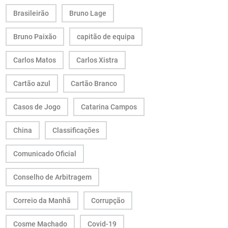
Brasileirão
Bruno Lage
Bruno Paixão
capitão de equipa
Carlos Matos
Carlos Xistra
Cartão azul
Cartão Branco
Casos de Jogo
Catarina Campos
China
Classificações
Comunicado Oficial
Conselho de Arbitragem
Correio da Manhã
Corrupção
Cosme Machado
Covid-19