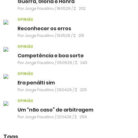
Guerra, Glória e Honra
Por
Jorge Faustino
/ 18.05.26 /
202
OPINIÃO
Reconhecer os erros
Por
Jorge Faustino
/ 13.05.26 /
219
OPINIÃO
Competência e boa sorte
Por
Jorge Faustino
/ 05.05.26 /
243
OPINIÃO
Era penálti sim
Por
Jorge Faustino
/ 28.04.26 /
225
OPINIÃO
Um “não caso” de arbitragem
Por
Jorge Faustino
/ 22.04.26 /
256
Tags