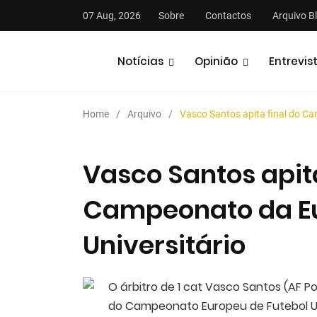
07 Aug, 2026
Sobre
Contactos
Arquivo B
Notícias
Opinião
Entrevis
Home
Arquivo
Vasco Santos apita final do Ca
Vasco Santos apita
Campeonato da Eu
stas
Análises
Podcasts
Universitário
O árbitro de 1 cat Vasco Santos (AF Por
do Campeonato Europeu de Futebol Univ