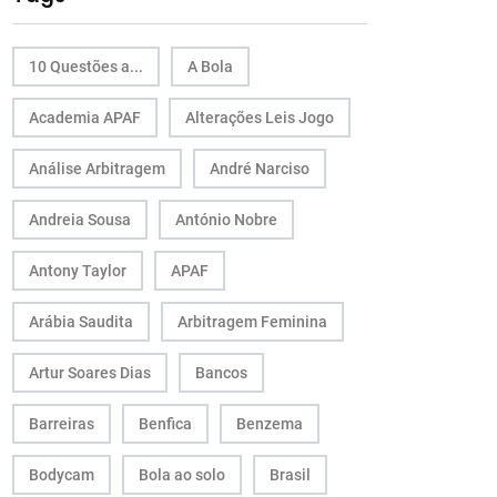
10 Questões a...
A Bola
Academia APAF
Alterações Leis Jogo
Análise Arbitragem
André Narciso
Andreia Sousa
António Nobre
Antony Taylor
APAF
Arábia Saudita
Arbitragem Feminina
Artur Soares Dias
Bancos
Barreiras
Benfica
Benzema
Bodycam
Bola ao solo
Brasil