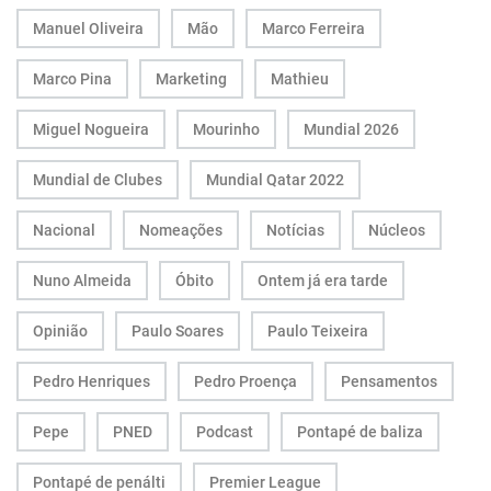
Manuel Oliveira
Mão
Marco Ferreira
Marco Pina
Marketing
Mathieu
Miguel Nogueira
Mourinho
Mundial 2026
Mundial de Clubes
Mundial Qatar 2022
Nacional
Nomeações
Notícias
Núcleos
Nuno Almeida
Óbito
Ontem já era tarde
Opinião
Paulo Soares
Paulo Teixeira
Pedro Henriques
Pedro Proença
Pensamentos
Pepe
PNED
Podcast
Pontapé de baliza
Pontapé de penálti
Premier League