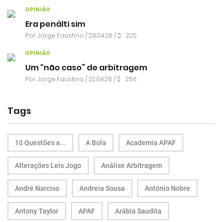
OPINIÃO
Era penálti sim
Por
Jorge Faustino
/ 28.04.26 /
225
OPINIÃO
Um “não caso” de arbitragem
Por
Jorge Faustino
/ 22.04.26 /
256
Tags
10 Questões a...
A Bola
Academia APAF
Alterações Leis Jogo
Análise Arbitragem
André Narciso
Andreia Sousa
António Nobre
Antony Taylor
APAF
Arábia Saudita