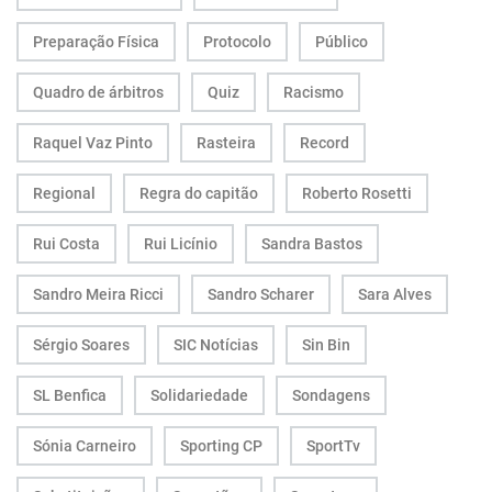
Preparação Física
Protocolo
Público
Quadro de árbitros
Quiz
Racismo
Raquel Vaz Pinto
Rasteira
Record
Regional
Regra do capitão
Roberto Rosetti
Rui Costa
Rui Licínio
Sandra Bastos
Sandro Meira Ricci
Sandro Scharer
Sara Alves
Sérgio Soares
SIC Notícias
Sin Bin
SL Benfica
Solidariedade
Sondagens
Sónia Carneiro
Sporting CP
SportTv