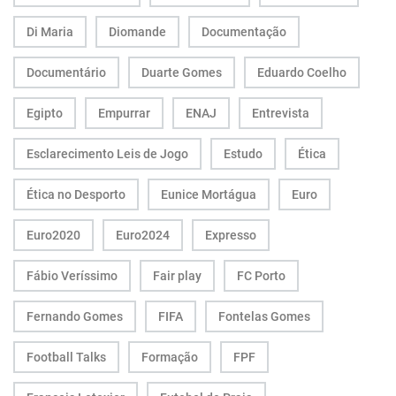
Di Maria
Diomande
Documentação
Documentário
Duarte Gomes
Eduardo Coelho
Egipto
Empurrar
ENAJ
Entrevista
Esclarecimento Leis de Jogo
Estudo
Ética
Ética no Desporto
Eunice Mortágua
Euro
Euro2020
Euro2024
Expresso
Fábio Veríssimo
Fair play
FC Porto
Fernando Gomes
FIFA
Fontelas Gomes
Football Talks
Formação
FPF