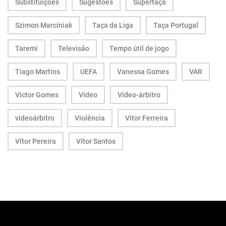
Substituições
Sugestões
Supertaça
Szimon Marciniak
Taça da Liga
Taça Portugal
Taremi
Televisão
Tempo útil de jogo
Tiago Martins
UEFA
Vanessa Gomes
VAR
Victor Gomes
Vídeo
Vídeo-árbitro
videoárbitro
Violência
Vitor Ferreira
Vítor Pereira
Vítor Santos