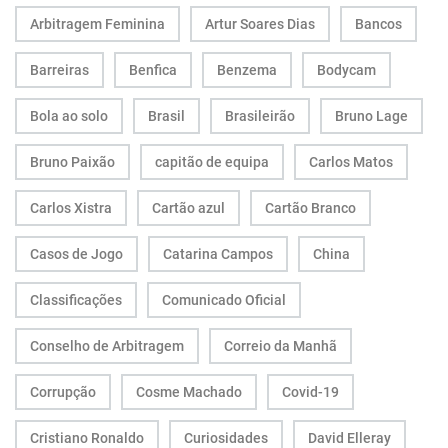
Arbitragem Feminina
Artur Soares Dias
Bancos
Barreiras
Benfica
Benzema
Bodycam
Bola ao solo
Brasil
Brasileirão
Bruno Lage
Bruno Paixão
capitão de equipa
Carlos Matos
Carlos Xistra
Cartão azul
Cartão Branco
Casos de Jogo
Catarina Campos
China
Classificações
Comunicado Oficial
Conselho de Arbitragem
Correio da Manhã
Corrupção
Cosme Machado
Covid-19
Cristiano Ronaldo
Curiosidades
David Elleray