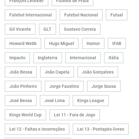
François Letexier
Futebol de Praia
Futebol Internacional
Futebol Nacional
Futsal
Gil Vicente
GLT
Gustavo Correia
Howard Webb
Hugo Miguel
Humor
IFAB
Impacto
Inglaterra
Internacional
Itália
João Bessa
João Capela
João Gonçalves
João Pinheiro
Jorge Faustino
Jorge Sousa
José Bessa
José Lima
Kings League
Kings World Cup
Lei 11 - Fora de Jogo
Lei 12 - Faltas e incorreções
Lei 13 - Pontapés-livres