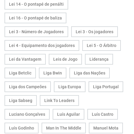
Lei 14 - O pontapé de penálti
Lei 16 - O pontapé de baliza
Lei 3 - Número de Jogadores
Lei 3 - Os jogadores
Lei 4 - Equipamento dos jogadores
Lei 5 - O Árbitro
Lei da Vantagem
Leis de Jogo
Liderança
Liga Betclic
Liga Bwin
Liga das Nações
Liga dos Campeões
Liga Europa
Liga Portugal
Liga Sabseg
Link To Leaders
Luciano Gonçalves
Luís Aguilar
Luís Castro
Luís Godinho
Man In The Middle
Manuel Mota