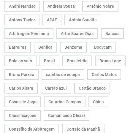
André Narciso
Andreia Sousa
António Nobre
Antony Taylor
APAF
Arábia Saudita
Arbitragem Feminina
Artur Soares Dias
Bancos
Barreiras
Benfica
Benzema
Bodycam
Bola ao solo
Brasil
Brasileirão
Bruno Lage
Bruno Paixão
capitão de equipa
Carlos Matos
Carlos Xistra
Cartão azul
Cartão Branco
Casos de Jogo
Catarina Campos
China
Classificações
Comunicado Oficial
Conselho de Arbitragem
Correio da Manhã