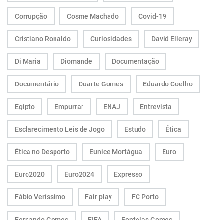
Corrupção
Cosme Machado
Covid-19
Cristiano Ronaldo
Curiosidades
David Elleray
Di Maria
Diomande
Documentação
Documentário
Duarte Gomes
Eduardo Coelho
Egipto
Empurrar
ENAJ
Entrevista
Esclarecimento Leis de Jogo
Estudo
Ética
Ética no Desporto
Eunice Mortágua
Euro
Euro2020
Euro2024
Expresso
Fábio Veríssimo
Fair play
FC Porto
Fernando Gomes
FIFA
Fontelas Gomes