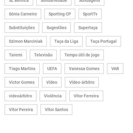
SL Benfica
Solidariedade
Sondagens
Sónia Carneiro
Sporting CP
SportTv
Substituições
Sugestões
Supertaça
Szimon Marciniak
Taça da Liga
Taça Portugal
Taremi
Televisão
Tempo útil de jogo
Tiago Martins
UEFA
Vanessa Gomes
VAR
Victor Gomes
Vídeo
Vídeo-árbitro
videoárbitro
Violência
Vitor Ferreira
Vítor Pereira
Vítor Santos