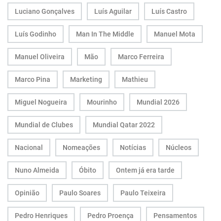
Luciano Gonçalves
Luís Aguilar
Luís Castro
Luís Godinho
Man In The Middle
Manuel Mota
Manuel Oliveira
Mão
Marco Ferreira
Marco Pina
Marketing
Mathieu
Miguel Nogueira
Mourinho
Mundial 2026
Mundial de Clubes
Mundial Qatar 2022
Nacional
Nomeações
Notícias
Núcleos
Nuno Almeida
Óbito
Ontem já era tarde
Opinião
Paulo Soares
Paulo Teixeira
Pedro Henriques
Pedro Proença
Pensamentos