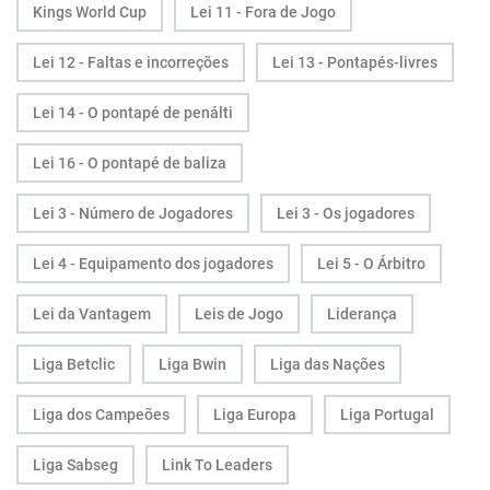
Kings World Cup
Lei 11 - Fora de Jogo
Lei 12 - Faltas e incorreções
Lei 13 - Pontapés-livres
Lei 14 - O pontapé de penálti
Lei 16 - O pontapé de baliza
Lei 3 - Número de Jogadores
Lei 3 - Os jogadores
Lei 4 - Equipamento dos jogadores
Lei 5 - O Árbitro
Lei da Vantagem
Leis de Jogo
Liderança
Liga Betclic
Liga Bwin
Liga das Nações
Liga dos Campeões
Liga Europa
Liga Portugal
Liga Sabseg
Link To Leaders