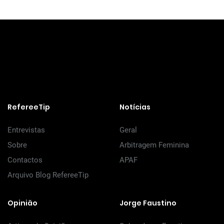
RefereeTip
Notícias
Entrevistas
Geral
Sobre
Arbitragem Feminina
Contactos
APAF
Arquivo Blog RefereeTip
Opinião
Jorge Faustino