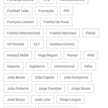
Football Talks
Formação
FPF
François Letexier
Futebol de Praia
Futebol Internacional
Futebol Nacional
Futsal
Gil Vicente
GLT
Gustavo Correia
Howard Webb
Hugo Miguel
Humor
IFAB
Impacto
Inglaterra
Internacional
Itália
João Bessa
João Capela
João Gonçalves
João Pinheiro
Jorge Faustino
Jorge Sousa
José Bessa
José Lima
Kings League