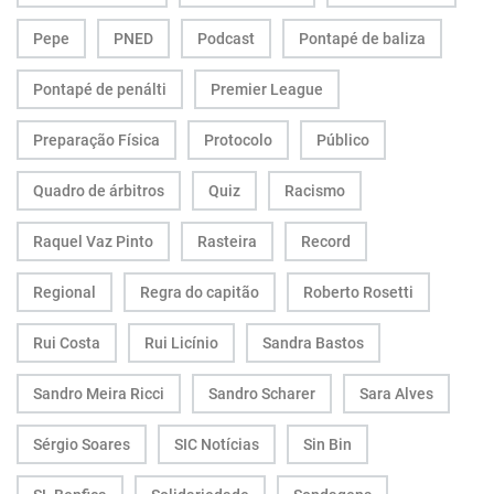
Pepe
PNED
Podcast
Pontapé de baliza
Pontapé de penálti
Premier League
Preparação Física
Protocolo
Público
Quadro de árbitros
Quiz
Racismo
Raquel Vaz Pinto
Rasteira
Record
Regional
Regra do capitão
Roberto Rosetti
Rui Costa
Rui Licínio
Sandra Bastos
Sandro Meira Ricci
Sandro Scharer
Sara Alves
Sérgio Soares
SIC Notícias
Sin Bin