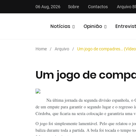
06 Aug, 2026
Sobre
Contactos
Arquivo B
Notícias
Opinião
Entrevis
Home
Arquivo
Um jogo de compadres… (Vídeo
Um jogo de compa
stas
Análises
Podcasts
Na última jornada da segunda divisão espanhola, o 
de um empate para garantir o segundo lugar e o regresso 
Córdoba, que ficaria na sexta colocação e garantiria uma v
O jogo foi simplesmente lamentável. Pelo que relatou o jo
baliza durante toda a partida. A bola foi tocada o tempo t