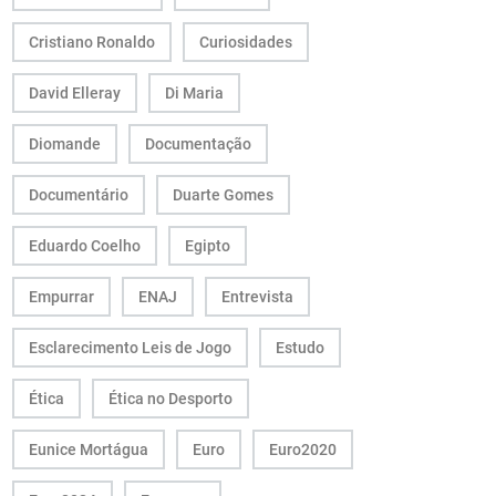
Cristiano Ronaldo
Curiosidades
David Elleray
Di Maria
Diomande
Documentação
Documentário
Duarte Gomes
Eduardo Coelho
Egipto
Empurrar
ENAJ
Entrevista
Esclarecimento Leis de Jogo
Estudo
Ética
Ética no Desporto
Eunice Mortágua
Euro
Euro2020