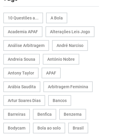
10 Questões a...
A Bola
Academia APAF
Alterações Leis Jogo
Análise Arbitragem
André Narciso
Andreia Sousa
António Nobre
Antony Taylor
APAF
Arábia Saudita
Arbitragem Feminina
Artur Soares Dias
Bancos
Barreiras
Benfica
Benzema
Bodycam
Bola ao solo
Brasil