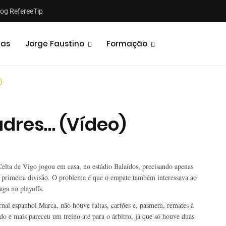
log RefereeTip
tas
Jorge Faustino
Formação
)
dres… (Vídeo)
Notícias
Opiniões
Celta de Vigo jogou em casa, no estádio Balaídos, precisando apenas
à primeira divisão. O problema é que o empate também interessava ao
aga no playoffs.
rnal espanhol Marca, não houve faltas, cartões e, pasmem, remates à
odo e mais pareceu um treino até para o árbitro, já que só houve duas