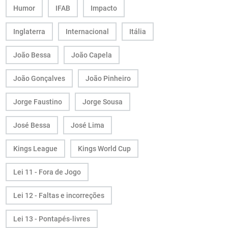
Humor
IFAB
Impacto
Inglaterra
Internacional
Itália
João Bessa
João Capela
João Gonçalves
João Pinheiro
Jorge Faustino
Jorge Sousa
José Bessa
José Lima
Kings League
Kings World Cup
Lei 11 - Fora de Jogo
Lei 12 - Faltas e incorreções
Lei 13 - Pontapés-livres