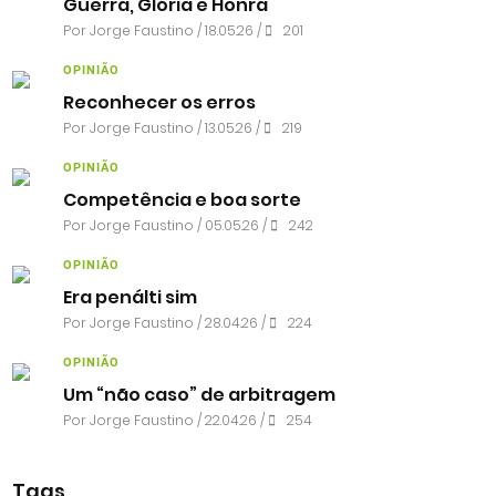
Guerra, Glória e Honra
Por
Jorge Faustino
/ 18.05.26 /
201
OPINIÃO
Reconhecer os erros
Por
Jorge Faustino
/ 13.05.26 /
219
OPINIÃO
Competência e boa sorte
Por
Jorge Faustino
/ 05.05.26 /
242
OPINIÃO
Era penálti sim
Por
Jorge Faustino
/ 28.04.26 /
224
OPINIÃO
Um “não caso” de arbitragem
Por
Jorge Faustino
/ 22.04.26 /
254
Tags