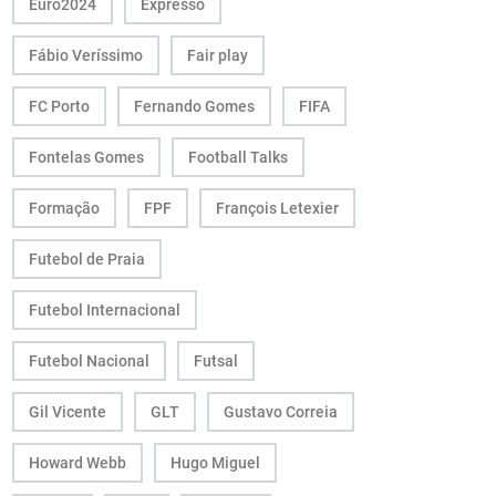
Euro2024
Expresso
Fábio Veríssimo
Fair play
FC Porto
Fernando Gomes
FIFA
Fontelas Gomes
Football Talks
Formação
FPF
François Letexier
Futebol de Praia
Futebol Internacional
Futebol Nacional
Futsal
Gil Vicente
GLT
Gustavo Correia
Howard Webb
Hugo Miguel