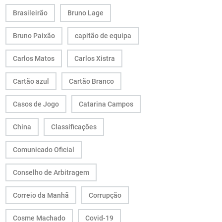
Brasileirão
Bruno Lage
Bruno Paixão
capitão de equipa
Carlos Matos
Carlos Xistra
Cartão azul
Cartão Branco
Casos de Jogo
Catarina Campos
China
Classificações
Comunicado Oficial
Conselho de Arbitragem
Correio da Manhã
Corrupção
Cosme Machado
Covid-19