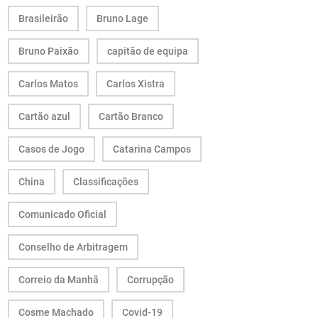
Brasileirão
Bruno Lage
Bruno Paixão
capitão de equipa
Carlos Matos
Carlos Xistra
Cartão azul
Cartão Branco
Casos de Jogo
Catarina Campos
China
Classificações
Comunicado Oficial
Conselho de Arbitragem
Correio da Manhã
Corrupção
Cosme Machado
Covid-19