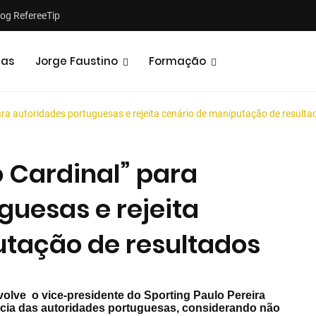
log RefereeTip
tas
Jorge Faustino
Formação
ra autoridades portuguesas e rejeita cenário de maniputação de resulta
 Cardinal” para
guesas e rejeita
Notícias
Opiniões
tação de resultados
volve o vice-presidente do Sporting Paulo Pereira
ia das autoridades portuguesas, considerando não