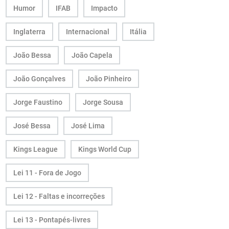
Humor
IFAB
Impacto
Inglaterra
Internacional
Itália
João Bessa
João Capela
João Gonçalves
João Pinheiro
Jorge Faustino
Jorge Sousa
José Bessa
José Lima
Kings League
Kings World Cup
Lei 11 - Fora de Jogo
Lei 12 - Faltas e incorreções
Lei 13 - Pontapés-livres