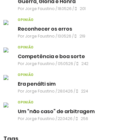
Guerra, Glória e Honra
Por
Jorge Faustino
/ 18.05.26 /
201
OPINIÃO
Reconhecer os erros
Por
Jorge Faustino
/ 13.05.26 /
219
OPINIÃO
Competência e boa sorte
Por
Jorge Faustino
/ 05.05.26 /
242
OPINIÃO
Era penálti sim
Por
Jorge Faustino
/ 28.04.26 /
224
OPINIÃO
Um “não caso” de arbitragem
Por
Jorge Faustino
/ 22.04.26 /
256
Tags