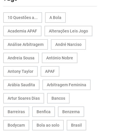
10 Questões a...
A Bola
Academia APAF
Alterações Leis Jogo
Análise Arbitragem
André Narciso
Andreia Sousa
António Nobre
Antony Taylor
APAF
Arábia Saudita
Arbitragem Feminina
Artur Soares Dias
Bancos
Barreiras
Benfica
Benzema
Bodycam
Bola ao solo
Brasil