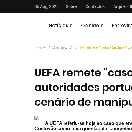
06 Aug, 2026
Sobre
Contactos
Arquivo B
Notícias
Opinião
Entrevis
Home
Arquivo
UEFA remete “caso Cardinal” pa
UEFA remete “caso
autoridades portu
stas
Análises
Podcasts
cenário de manipu
A UEFA referiu-se hoje ao caso que en
Cristóvão como uma questão da competênc