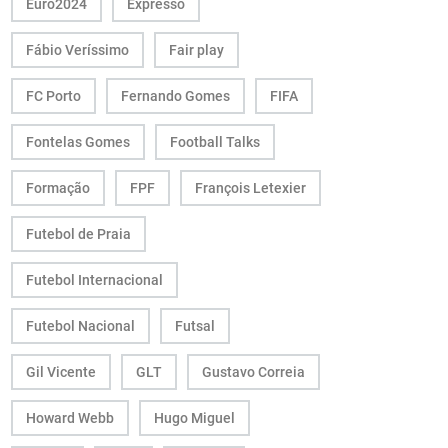
Euro2024
Expresso
Fábio Veríssimo
Fair play
FC Porto
Fernando Gomes
FIFA
Fontelas Gomes
Football Talks
Formação
FPF
François Letexier
Futebol de Praia
Futebol Internacional
Futebol Nacional
Futsal
Gil Vicente
GLT
Gustavo Correia
Howard Webb
Hugo Miguel