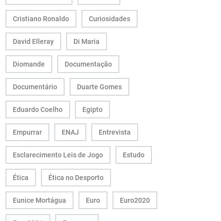
Cristiano Ronaldo
Curiosidades
David Elleray
Di Maria
Diomande
Documentação
Documentário
Duarte Gomes
Eduardo Coelho
Egipto
Empurrar
ENAJ
Entrevista
Esclarecimento Leis de Jogo
Estudo
Ética
Ética no Desporto
Eunice Mortágua
Euro
Euro2020