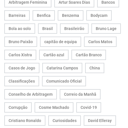
Arbitragem Feminina
Artur Soares Dias
Bancos
Barreiras
Benfica
Benzema
Bodycam
Bola ao solo
Brasil
Brasileirão
Bruno Lage
Bruno Paixão
capitão de equipa
Carlos Matos
Carlos Xistra
Cartão azul
Cartão Branco
Casos de Jogo
Catarina Campos
China
Classificações
Comunicado Oficial
Conselho de Arbitragem
Correio da Manhã
Corrupção
Cosme Machado
Covid-19
Cristiano Ronaldo
Curiosidades
David Elleray