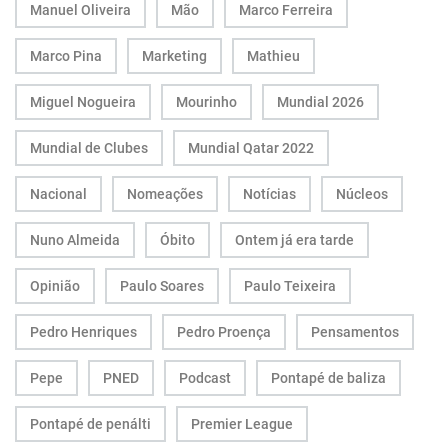
Manuel Oliveira
Mão
Marco Ferreira
Marco Pina
Marketing
Mathieu
Miguel Nogueira
Mourinho
Mundial 2026
Mundial de Clubes
Mundial Qatar 2022
Nacional
Nomeações
Notícias
Núcleos
Nuno Almeida
Óbito
Ontem já era tarde
Opinião
Paulo Soares
Paulo Teixeira
Pedro Henriques
Pedro Proença
Pensamentos
Pepe
PNED
Podcast
Pontapé de baliza
Pontapé de penálti
Premier League