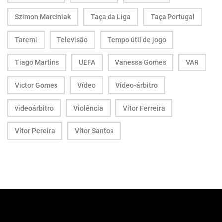
Szimon Marciniak
Taça da Liga
Taça Portugal
Taremi
Televisão
Tempo útil de jogo
Tiago Martins
UEFA
Vanessa Gomes
VAR
Victor Gomes
Vídeo
Vídeo-árbitro
videoárbitro
Violência
Vitor Ferreira
Vítor Pereira
Vítor Santos