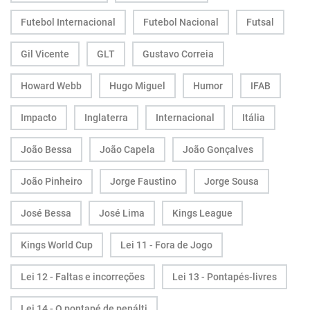
Futebol Internacional
Futebol Nacional
Futsal
Gil Vicente
GLT
Gustavo Correia
Howard Webb
Hugo Miguel
Humor
IFAB
Impacto
Inglaterra
Internacional
Itália
João Bessa
João Capela
João Gonçalves
João Pinheiro
Jorge Faustino
Jorge Sousa
José Bessa
José Lima
Kings League
Kings World Cup
Lei 11 - Fora de Jogo
Lei 12 - Faltas e incorreções
Lei 13 - Pontapés-livres
Lei 14 - O pontapé de penálti