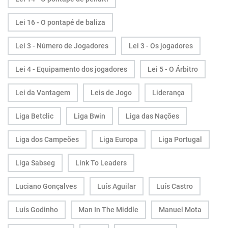
Lei 16 - O pontapé de baliza
Lei 3 - Número de Jogadores
Lei 3 - Os jogadores
Lei 4 - Equipamento dos jogadores
Lei 5 - O Árbitro
Lei da Vantagem
Leis de Jogo
Liderança
Liga Betclic
Liga Bwin
Liga das Nações
Liga dos Campeões
Liga Europa
Liga Portugal
Liga Sabseg
Link To Leaders
Luciano Gonçalves
Luís Aguilar
Luís Castro
Luís Godinho
Man In The Middle
Manuel Mota