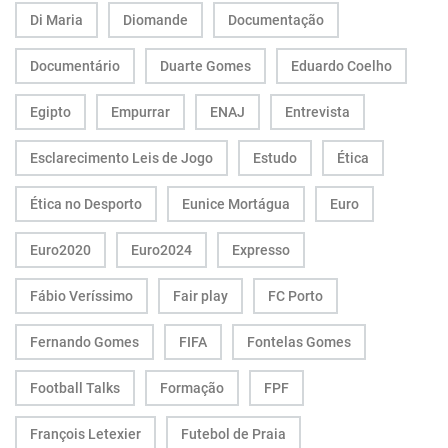
Di Maria
Diomande
Documentação
Documentário
Duarte Gomes
Eduardo Coelho
Egipto
Empurrar
ENAJ
Entrevista
Esclarecimento Leis de Jogo
Estudo
Ética
Ética no Desporto
Eunice Mortágua
Euro
Euro2020
Euro2024
Expresso
Fábio Veríssimo
Fair play
FC Porto
Fernando Gomes
FIFA
Fontelas Gomes
Football Talks
Formação
FPF
François Letexier
Futebol de Praia