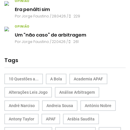
OPINIÃO
Era penálti sim
Por
Jorge Faustino
/ 28.04.26 /
229
OPINIÃO
Um “não caso” de arbitragem
Por
Jorge Faustino
/ 22.04.26 /
261
Tags
10 Questões a...
A Bola
Academia APAF
Alterações Leis Jogo
Análise Arbitragem
André Narciso
Andreia Sousa
António Nobre
Antony Taylor
APAF
Arábia Saudita