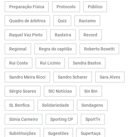
Preparação Física
Protocolo
Público
Quadro de árbitros
Quiz
Racismo
Raquel Vaz Pinto
Rasteira
Record
Regional
Regra do capitão
Roberto Rosetti
Rui Costa
Rui Licínio
Sandra Bastos
Sandro Meira Ricci
Sandro Scharer
Sara Alves
Sérgio Soares
SIC Notícias
Sin Bin
SL Benfica
Solidariedade
Sondagens
Sónia Carneiro
Sporting CP
SportTv
Substituições
Sugestões
Supertaça