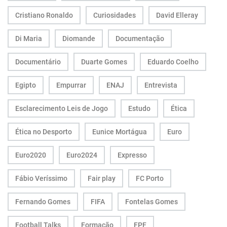
Cristiano Ronaldo
Curiosidades
David Elleray
Di Maria
Diomande
Documentação
Documentário
Duarte Gomes
Eduardo Coelho
Egipto
Empurrar
ENAJ
Entrevista
Esclarecimento Leis de Jogo
Estudo
Ética
Ética no Desporto
Eunice Mortágua
Euro
Euro2020
Euro2024
Expresso
Fábio Veríssimo
Fair play
FC Porto
Fernando Gomes
FIFA
Fontelas Gomes
Football Talks
Formação
FPF