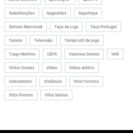
Substituições
Sugestões
Supertaça
Szimon Marciniak
Taça da Liga
Taça Portugal
Taremi
Televisão
Tempo útil de jogo
Tiago Martins
UEFA
Vanessa Gomes
VAR
Victor Gomes
Vídeo
Vídeo-árbitro
videoárbitro
Violência
Vitor Ferreira
Vítor Pereira
Vítor Santos