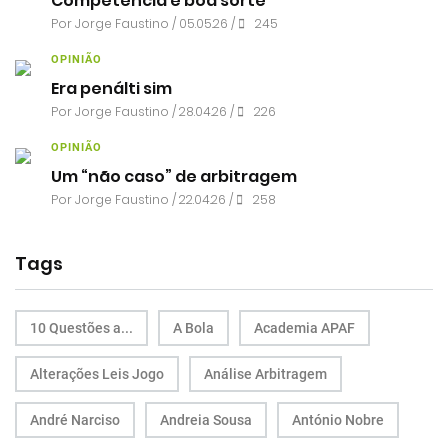
Competência e boa sorte
Por
Jorge Faustino
/ 05.05.26 /
245
OPINIÃO
Era penálti sim
Por
Jorge Faustino
/ 28.04.26 /
226
OPINIÃO
Um “não caso” de arbitragem
Por
Jorge Faustino
/ 22.04.26 /
258
Tags
10 Questões a...
A Bola
Academia APAF
Alterações Leis Jogo
Análise Arbitragem
André Narciso
Andreia Sousa
António Nobre