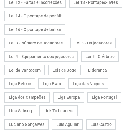
Lei 12 - Faltas e incorreções
Lei 13 - Pontapés-livres
Lei 14 - O pontapé de penálti
Lei 16 - O pontapé de baliza
Lei 3 - Número de Jogadores
Lei 3 - Os jogadores
Lei 4 - Equipamento dos jogadores
Lei 5 - O Árbitro
Lei da Vantagem
Leis de Jogo
Liderança
Liga Betclic
Liga Bwin
Liga das Nações
Liga dos Campeões
Liga Europa
Liga Portugal
Liga Sabseg
Link To Leaders
Luciano Gonçalves
Luís Aguilar
Luís Castro