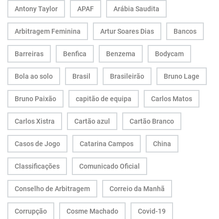
Antony Taylor
APAF
Arábia Saudita
Arbitragem Feminina
Artur Soares Dias
Bancos
Barreiras
Benfica
Benzema
Bodycam
Bola ao solo
Brasil
Brasileirão
Bruno Lage
Bruno Paixão
capitão de equipa
Carlos Matos
Carlos Xistra
Cartão azul
Cartão Branco
Casos de Jogo
Catarina Campos
China
Classificações
Comunicado Oficial
Conselho de Arbitragem
Correio da Manhã
Corrupção
Cosme Machado
Covid-19