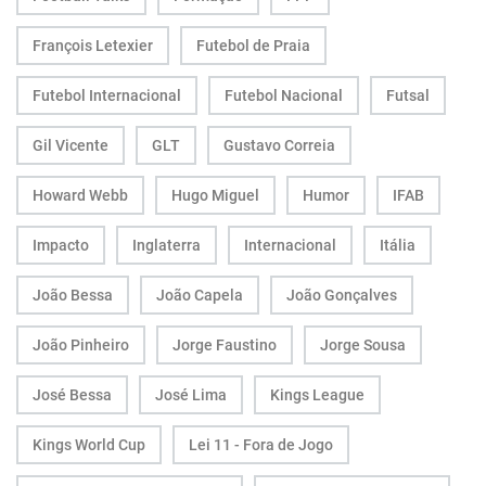
François Letexier
Futebol de Praia
Futebol Internacional
Futebol Nacional
Futsal
Gil Vicente
GLT
Gustavo Correia
Howard Webb
Hugo Miguel
Humor
IFAB
Impacto
Inglaterra
Internacional
Itália
João Bessa
João Capela
João Gonçalves
João Pinheiro
Jorge Faustino
Jorge Sousa
José Bessa
José Lima
Kings League
Kings World Cup
Lei 11 - Fora de Jogo