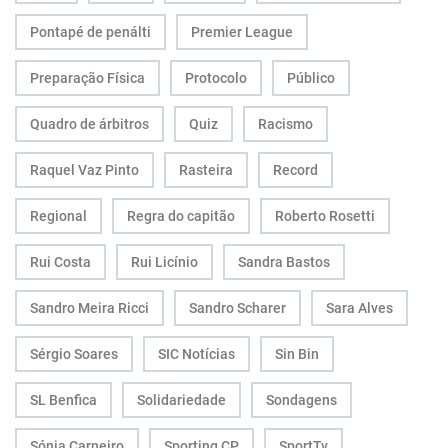
Pontapé de penálti
Premier League
Preparação Física
Protocolo
Público
Quadro de árbitros
Quiz
Racismo
Raquel Vaz Pinto
Rasteira
Record
Regional
Regra do capitão
Roberto Rosetti
Rui Costa
Rui Licínio
Sandra Bastos
Sandro Meira Ricci
Sandro Scharer
Sara Alves
Sérgio Soares
SIC Notícias
Sin Bin
SL Benfica
Solidariedade
Sondagens
Sónia Carneiro
Sporting CP
SportTv