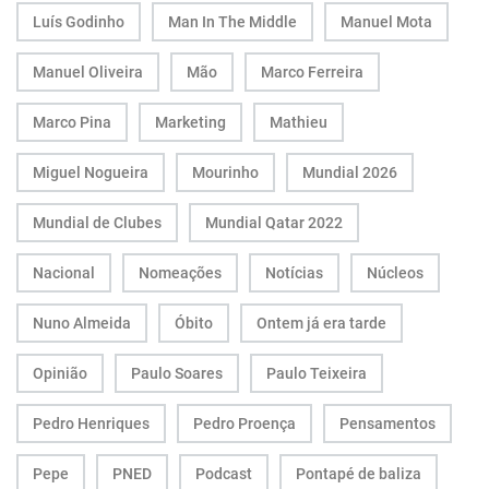
Luís Godinho
Man In The Middle
Manuel Mota
Manuel Oliveira
Mão
Marco Ferreira
Marco Pina
Marketing
Mathieu
Miguel Nogueira
Mourinho
Mundial 2026
Mundial de Clubes
Mundial Qatar 2022
Nacional
Nomeações
Notícias
Núcleos
Nuno Almeida
Óbito
Ontem já era tarde
Opinião
Paulo Soares
Paulo Teixeira
Pedro Henriques
Pedro Proença
Pensamentos
Pepe
PNED
Podcast
Pontapé de baliza