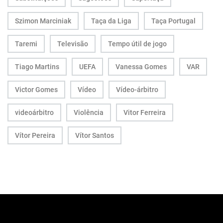
Szimon Marciniak
Taça da Liga
Taça Portugal
Taremi
Televisão
Tempo útil de jogo
Tiago Martins
UEFA
Vanessa Gomes
VAR
Victor Gomes
Vídeo
Vídeo-árbitro
videoárbitro
Violência
Vitor Ferreira
Vítor Pereira
Vítor Santos