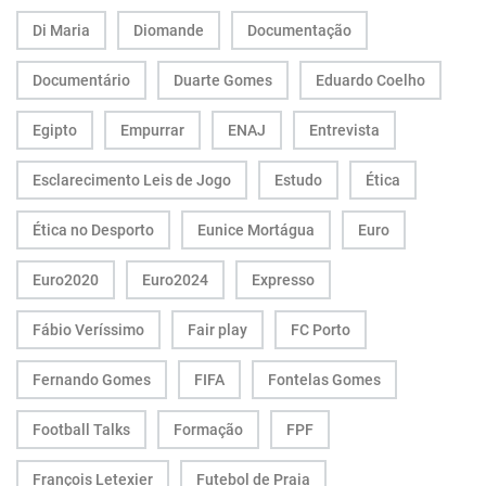
Di Maria
Diomande
Documentação
Documentário
Duarte Gomes
Eduardo Coelho
Egipto
Empurrar
ENAJ
Entrevista
Esclarecimento Leis de Jogo
Estudo
Ética
Ética no Desporto
Eunice Mortágua
Euro
Euro2020
Euro2024
Expresso
Fábio Veríssimo
Fair play
FC Porto
Fernando Gomes
FIFA
Fontelas Gomes
Football Talks
Formação
FPF
François Letexier
Futebol de Praia