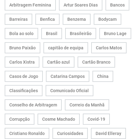
Arbitragem Feminina
Artur Soares Dias
Bancos
Barreiras
Benfica
Benzema
Bodycam
Bola ao solo
Brasil
Brasileirão
Bruno Lage
Bruno Paixão
capitão de equipa
Carlos Matos
Carlos Xistra
Cartão azul
Cartão Branco
Casos de Jogo
Catarina Campos
China
Classificações
Comunicado Oficial
Conselho de Arbitragem
Correio da Manhã
Corrupção
Cosme Machado
Covid-19
Cristiano Ronaldo
Curiosidades
David Elleray