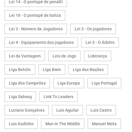
Lei 14 - O pontapé de penálti
Lei 16 - O pontapé de baliza
Lei 3 - Número de Jogadores
Lei 3 - Os jogadores
Lei 4 - Equipamento dos jogadores
Lei 5 - O Árbitro
Lei da Vantagem
Leis de Jogo
Liderança
Liga Betclic
Liga Bwin
Liga das Nações
Liga dos Campeões
Liga Europa
Liga Portugal
Liga Sabseg
Link To Leaders
Luciano Gonçalves
Luís Aguilar
Luís Castro
Luís Godinho
Man In The Middle
Manuel Mota