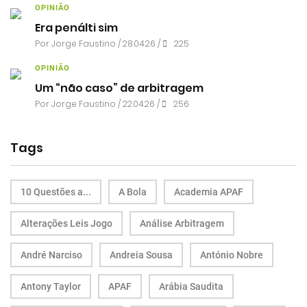
OPINIÃO
Era penálti sim
Por
Jorge Faustino
/ 28.04.26 /
225
OPINIÃO
Um “não caso” de arbitragem
Por
Jorge Faustino
/ 22.04.26 /
256
Tags
10 Questões a...
A Bola
Academia APAF
Alterações Leis Jogo
Análise Arbitragem
André Narciso
Andreia Sousa
António Nobre
Antony Taylor
APAF
Arábia Saudita