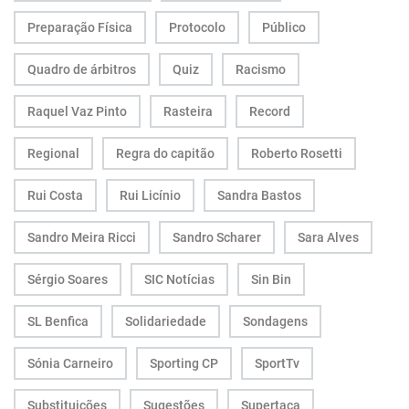
Preparação Física
Protocolo
Público
Quadro de árbitros
Quiz
Racismo
Raquel Vaz Pinto
Rasteira
Record
Regional
Regra do capitão
Roberto Rosetti
Rui Costa
Rui Licínio
Sandra Bastos
Sandro Meira Ricci
Sandro Scharer
Sara Alves
Sérgio Soares
SIC Notícias
Sin Bin
SL Benfica
Solidariedade
Sondagens
Sónia Carneiro
Sporting CP
SportTv
Substituições
Sugestões
Supertaça