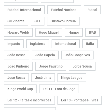
Futebol Internacional
Futebol Nacional
Futsal
Gil Vicente
GLT
Gustavo Correia
Howard Webb
Hugo Miguel
Humor
IFAB
Impacto
Inglaterra
Internacional
Itália
João Bessa
João Capela
João Gonçalves
João Pinheiro
Jorge Faustino
Jorge Sousa
José Bessa
José Lima
Kings League
Kings World Cup
Lei 11 - Fora de Jogo
Lei 12 - Faltas e incorreções
Lei 13 - Pontapés-livres