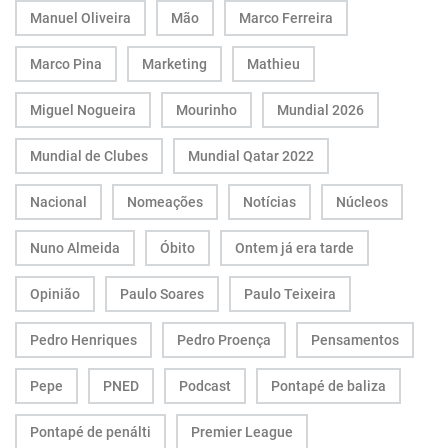
Manuel Oliveira
Mão
Marco Ferreira
Marco Pina
Marketing
Mathieu
Miguel Nogueira
Mourinho
Mundial 2026
Mundial de Clubes
Mundial Qatar 2022
Nacional
Nomeações
Notícias
Núcleos
Nuno Almeida
Óbito
Ontem já era tarde
Opinião
Paulo Soares
Paulo Teixeira
Pedro Henriques
Pedro Proença
Pensamentos
Pepe
PNED
Podcast
Pontapé de baliza
Pontapé de penálti
Premier League