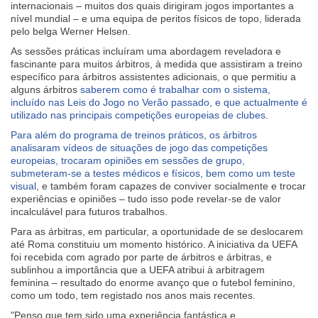
internacionais – muitos dos quais dirigiram jogos importantes a
nível mundial – e uma equipa de peritos físicos de topo, liderada
pelo belga Werner Helsen.
As sessões práticas incluíram uma abordagem reveladora e
fascinante para muitos árbitros, à medida que assistiram a treino
específico para árbitros assistentes adicionais, o que permitiu a
alguns árbitros
saberem como é trabalhar com o sistema,
incluído nas Leis do Jogo no Verão passado, e que actualmente é
utilizado nas principais competições europeias de clubes
.
Para além do programa de treinos práticos, os árbitros
analisaram vídeos de situações de jogo das competições
europeias, trocaram opiniões em sessões de grupo,
submeteram-se a testes médicos e físicos, bem como um teste
visual
, e também foram capazes de conviver socialmente e trocar
experiências e opiniões – tudo isso pode revelar-se de valor
incalculável para futuros trabalhos.
Para as árbitras, em particular, a oportunidade de se deslocarem
até Roma constituiu um momento histórico. A iniciativa da UEFA
foi recebida com agrado por parte de árbitros e árbitras, e
sublinhou a importância que a UEFA atribui à arbitragem
feminina – resultado do enorme avanço que o futebol feminino,
como um todo, tem registado nos anos mais recentes.
"Penso que tem sido uma experiência fantástica e,