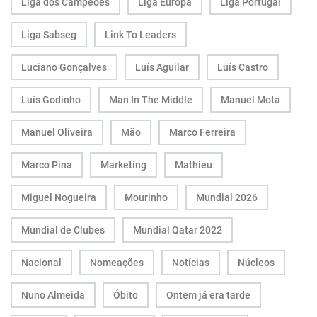
Liga dos Campeões
Liga Europa
Liga Portugal
Liga Sabseg
Link To Leaders
Luciano Gonçalves
Luís Aguilar
Luís Castro
Luís Godinho
Man In The Middle
Manuel Mota
Manuel Oliveira
Mão
Marco Ferreira
Marco Pina
Marketing
Mathieu
Miguel Nogueira
Mourinho
Mundial 2026
Mundial de Clubes
Mundial Qatar 2022
Nacional
Nomeações
Notícias
Núcleos
Nuno Almeida
Óbito
Ontem já era tarde