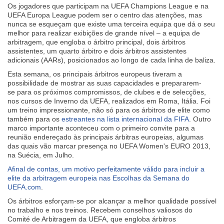
Os jogadores que participam na UEFA Champions League e na
UEFA Europa League podem ser o centro das atenções, mas
nunca se esqueçam que existe uma terceira equipa que dá o seu
melhor para realizar exibições de grande nível – a equipa de
arbitragem, que engloba o árbitro principal, dois árbitros
assistentes, um quarto árbitro e dois árbitros assistentes
adicionais (AARs), posicionados ao longo de cada linha de baliza.
Esta semana, os principais árbitros europeus tiveram a
possibilidade de mostrar as suas capacidades e prepararem-
se para os próximos compromissos, de clubes e de selecções,
nos cursos de Inverno da UEFA, realizados em Roma, Itália. Foi
um treino impressionante, não só para os árbitros de elite como
também para os
estreantes na lista internacional da FIFA
. Outro
marco importante aconteceu com o primeiro convite para a
reunião endereçado às principais árbitras europeias, algumas
das quais vão marcar presença no UEFA Women's EURO 2013,
na Suécia, em Julho.
Afinal de contas, um motivo perfeitamente válido para incluir a
elite da arbitragem europeia nas Escolhas da Semana do
UEFA.com
.
Os árbitros esforçam-se por alcançar a melhor qualidade possível
no trabalho e nos treinos. Recebem conselhos valiosos do
Comité de Arbitragem da UEFA, que engloba árbitros