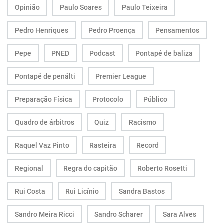
Opinião
Paulo Soares
Paulo Teixeira
Pedro Henriques
Pedro Proença
Pensamentos
Pepe
PNED
Podcast
Pontapé de baliza
Pontapé de penálti
Premier League
Preparação Física
Protocolo
Público
Quadro de árbitros
Quiz
Racismo
Raquel Vaz Pinto
Rasteira
Record
Regional
Regra do capitão
Roberto Rosetti
Rui Costa
Rui Licínio
Sandra Bastos
Sandro Meira Ricci
Sandro Scharer
Sara Alves