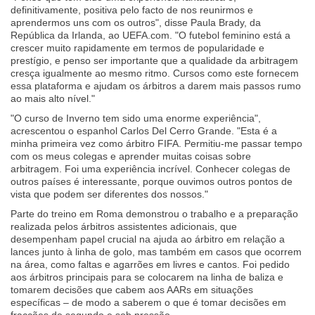
definitivamente, positiva pelo facto de nos reunirmos e
aprendermos uns com os outros", disse Paula Brady, da
República da Irlanda, ao UEFA.com. "O futebol feminino está a
crescer muito rapidamente em termos de popularidade e
prestígio, e penso ser importante que a qualidade da arbitragem
cresça igualmente ao mesmo ritmo. Cursos como este fornecem
essa plataforma e ajudam os árbitros a darem mais passos rumo
ao mais alto nível."
"O curso de Inverno tem sido uma enorme experiência",
acrescentou o espanhol Carlos Del Cerro Grande. "Esta é a
minha primeira vez como árbitro FIFA. Permitiu-me passar tempo
com os meus colegas e aprender muitas coisas sobre
arbitragem. Foi uma experiência incrível. Conhecer colegas de
outros países é interessante, porque ouvimos outros pontos de
vista que podem ser diferentes dos nossos."
Parte do treino em Roma demonstrou o trabalho e a preparação
realizada pelos árbitros assistentes adicionais, que
desempenham papel crucial na ajuda ao árbitro em relação a
lances junto à linha de golo, mas também em casos que ocorrem
na área, como faltas e agarrões em livres e cantos. Foi pedido
aos árbitros principais para se colocarem na linha de baliza e
tomarem decisões que cabem aos AARs em situações
específicas – de modo a saberem o que é tomar decisões em