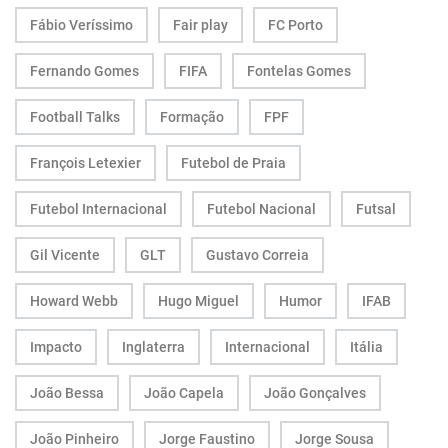
Fábio Veríssimo
Fair play
FC Porto
Fernando Gomes
FIFA
Fontelas Gomes
Football Talks
Formação
FPF
François Letexier
Futebol de Praia
Futebol Internacional
Futebol Nacional
Futsal
Gil Vicente
GLT
Gustavo Correia
Howard Webb
Hugo Miguel
Humor
IFAB
Impacto
Inglaterra
Internacional
Itália
João Bessa
João Capela
João Gonçalves
João Pinheiro
Jorge Faustino
Jorge Sousa