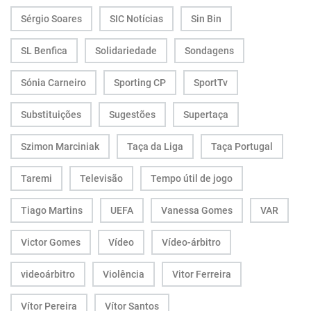
Sérgio Soares
SIC Notícias
Sin Bin
SL Benfica
Solidariedade
Sondagens
Sónia Carneiro
Sporting CP
SportTv
Substituições
Sugestões
Supertaça
Szimon Marciniak
Taça da Liga
Taça Portugal
Taremi
Televisão
Tempo útil de jogo
Tiago Martins
UEFA
Vanessa Gomes
VAR
Victor Gomes
Vídeo
Vídeo-árbitro
videoárbitro
Violência
Vitor Ferreira
Vítor Pereira
Vítor Santos