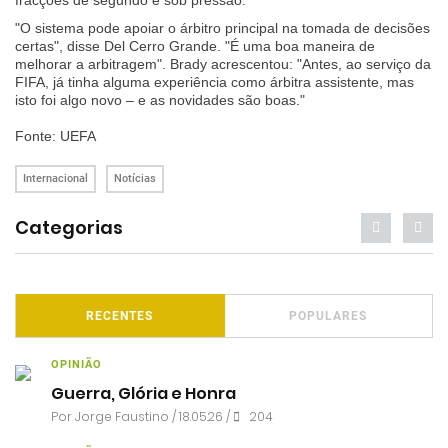
fracções de segundo e sob pressão.
"O sistema pode apoiar o árbitro principal na tomada de decisões
certas", disse Del Cerro Grande. "É uma boa maneira de
melhorar a arbitragem". Brady acrescentou: "Antes, ao serviço da
FIFA, já tinha alguma experiência como árbitra assistente, mas
isto foi algo novo – e as novidades são boas."
Fonte: UEFA
Internacional
Notícias
Categorias
RECENTES
POPULARES
OPINIÃO
Guerra, Glória e Honra
Por
Jorge Faustino
/ 18.05.26 /
204