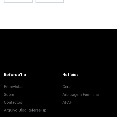
RefereeTip
Notícias
Entrevistas
Geral
Sobre
Arbitragem Feminina
Contactos
APAF
Arquivo Blog RefereeTip