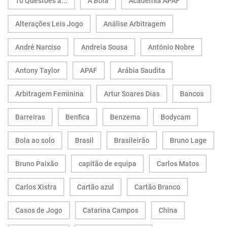
10 Questões a...
A Bola
Academia APAF
Alterações Leis Jogo
Análise Arbitragem
André Narciso
Andreia Sousa
António Nobre
Antony Taylor
APAF
Arábia Saudita
Arbitragem Feminina
Artur Soares Dias
Bancos
Barreiras
Benfica
Benzema
Bodycam
Bola ao solo
Brasil
Brasileirão
Bruno Lage
Bruno Paixão
capitão de equipa
Carlos Matos
Carlos Xistra
Cartão azul
Cartão Branco
Casos de Jogo
Catarina Campos
China