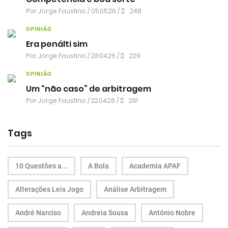
Por
Jorge Faustino
/ 05.05.26 /
248
OPINIÃO
Era penálti sim
Por
Jorge Faustino
/ 28.04.26 /
229
OPINIÃO
Um “não caso” de arbitragem
Por
Jorge Faustino
/ 22.04.26 /
261
Tags
10 Questões a...
A Bola
Academia APAF
Alterações Leis Jogo
Análise Arbitragem
André Narciso
Andreia Sousa
António Nobre