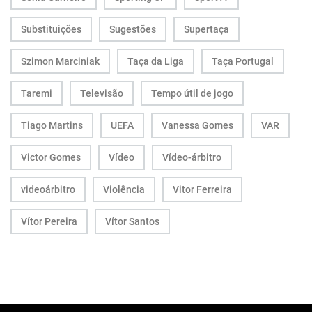
Substituições
Sugestões
Supertaça
Szimon Marciniak
Taça da Liga
Taça Portugal
Taremi
Televisão
Tempo útil de jogo
Tiago Martins
UEFA
Vanessa Gomes
VAR
Victor Gomes
Vídeo
Vídeo-árbitro
videoárbitro
Violência
Vitor Ferreira
Vítor Pereira
Vítor Santos