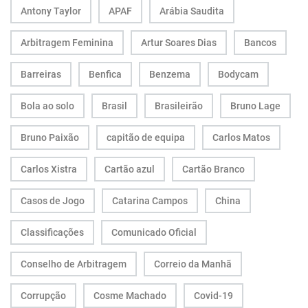
Antony Taylor
APAF
Arábia Saudita
Arbitragem Feminina
Artur Soares Dias
Bancos
Barreiras
Benfica
Benzema
Bodycam
Bola ao solo
Brasil
Brasileirão
Bruno Lage
Bruno Paixão
capitão de equipa
Carlos Matos
Carlos Xistra
Cartão azul
Cartão Branco
Casos de Jogo
Catarina Campos
China
Classificações
Comunicado Oficial
Conselho de Arbitragem
Correio da Manhã
Corrupção
Cosme Machado
Covid-19