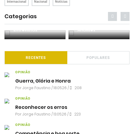
Internacional
Nacional
Notícias
Categorias
Entrevistas
Análises
RECENTES
POPULARES
OPINIÃO
Guerra, Glória e Honra
Por
Jorge Faustino
/ 18.05.26 /
208
OPINIÃO
Reconhecer os erros
Por
Jorge Faustino
/ 13.05.26 /
223
OPINIÃO
Competência e boa sorte