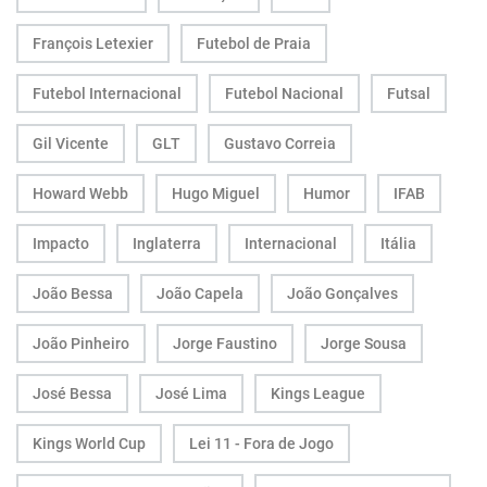
François Letexier
Futebol de Praia
Futebol Internacional
Futebol Nacional
Futsal
Gil Vicente
GLT
Gustavo Correia
Howard Webb
Hugo Miguel
Humor
IFAB
Impacto
Inglaterra
Internacional
Itália
João Bessa
João Capela
João Gonçalves
João Pinheiro
Jorge Faustino
Jorge Sousa
José Bessa
José Lima
Kings League
Kings World Cup
Lei 11 - Fora de Jogo