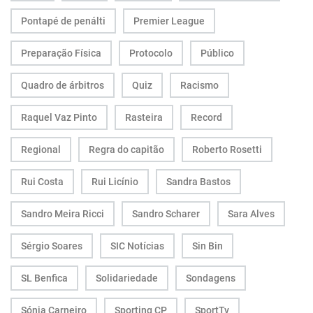
Pontapé de penálti
Premier League
Preparação Física
Protocolo
Público
Quadro de árbitros
Quiz
Racismo
Raquel Vaz Pinto
Rasteira
Record
Regional
Regra do capitão
Roberto Rosetti
Rui Costa
Rui Licínio
Sandra Bastos
Sandro Meira Ricci
Sandro Scharer
Sara Alves
Sérgio Soares
SIC Notícias
Sin Bin
SL Benfica
Solidariedade
Sondagens
Sónia Carneiro
Sporting CP
SportTv