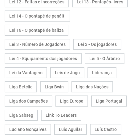
Lei 12 - Faltas e incorreções
Lei 13 - Pontapés-livres
Lei 14 - O pontapé de penálti
Lei 16 - O pontapé de baliza
Lei 3 - Número de Jogadores
Lei 3 - Os jogadores
Lei 4 - Equipamento dos jogadores
Lei 5 - O Árbitro
Lei da Vantagem
Leis de Jogo
Liderança
Liga Betclic
Liga Bwin
Liga das Nações
Liga dos Campeões
Liga Europa
Liga Portugal
Liga Sabseg
Link To Leaders
Luciano Gonçalves
Luís Aguilar
Luís Castro