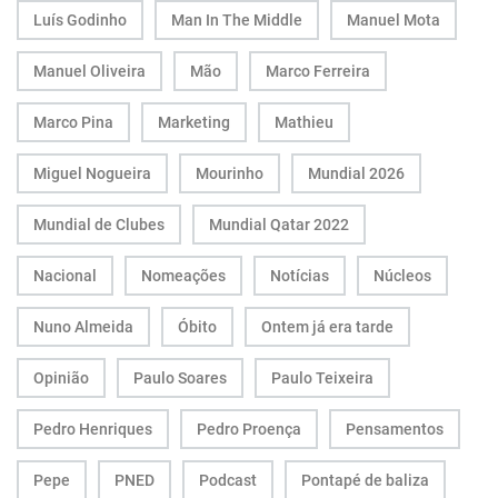
Luís Godinho
Man In The Middle
Manuel Mota
Manuel Oliveira
Mão
Marco Ferreira
Marco Pina
Marketing
Mathieu
Miguel Nogueira
Mourinho
Mundial 2026
Mundial de Clubes
Mundial Qatar 2022
Nacional
Nomeações
Notícias
Núcleos
Nuno Almeida
Óbito
Ontem já era tarde
Opinião
Paulo Soares
Paulo Teixeira
Pedro Henriques
Pedro Proença
Pensamentos
Pepe
PNED
Podcast
Pontapé de baliza