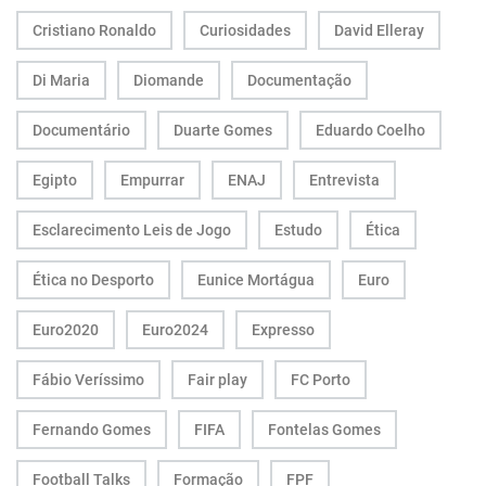
Cristiano Ronaldo
Curiosidades
David Elleray
Di Maria
Diomande
Documentação
Documentário
Duarte Gomes
Eduardo Coelho
Egipto
Empurrar
ENAJ
Entrevista
Esclarecimento Leis de Jogo
Estudo
Ética
Ética no Desporto
Eunice Mortágua
Euro
Euro2020
Euro2024
Expresso
Fábio Veríssimo
Fair play
FC Porto
Fernando Gomes
FIFA
Fontelas Gomes
Football Talks
Formação
FPF