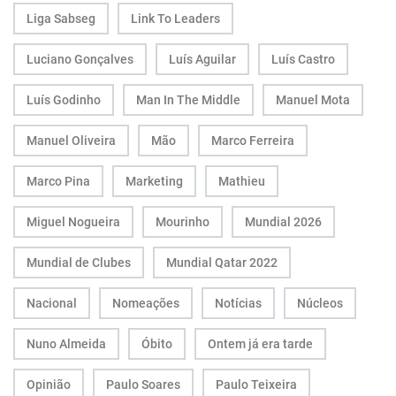
Liga Sabseg
Link To Leaders
Luciano Gonçalves
Luís Aguilar
Luís Castro
Luís Godinho
Man In The Middle
Manuel Mota
Manuel Oliveira
Mão
Marco Ferreira
Marco Pina
Marketing
Mathieu
Miguel Nogueira
Mourinho
Mundial 2026
Mundial de Clubes
Mundial Qatar 2022
Nacional
Nomeações
Notícias
Núcleos
Nuno Almeida
Óbito
Ontem já era tarde
Opinião
Paulo Soares
Paulo Teixeira