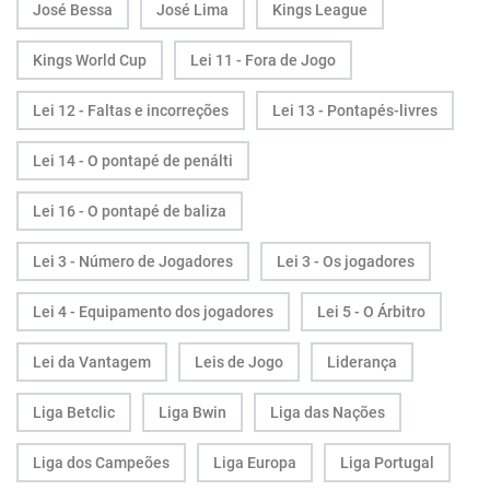
José Bessa
José Lima
Kings League
Kings World Cup
Lei 11 - Fora de Jogo
Lei 12 - Faltas e incorreções
Lei 13 - Pontapés-livres
Lei 14 - O pontapé de penálti
Lei 16 - O pontapé de baliza
Lei 3 - Número de Jogadores
Lei 3 - Os jogadores
Lei 4 - Equipamento dos jogadores
Lei 5 - O Árbitro
Lei da Vantagem
Leis de Jogo
Liderança
Liga Betclic
Liga Bwin
Liga das Nações
Liga dos Campeões
Liga Europa
Liga Portugal