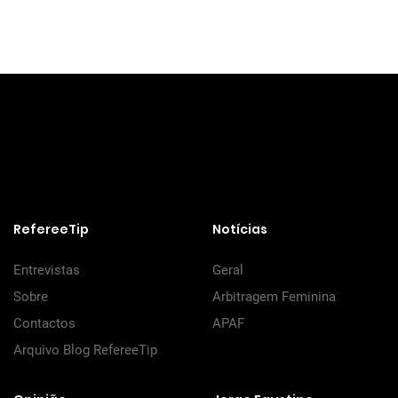
RefereeTip
Notícias
Entrevistas
Geral
Sobre
Arbitragem Feminina
Contactos
APAF
Arquivo Blog RefereeTip