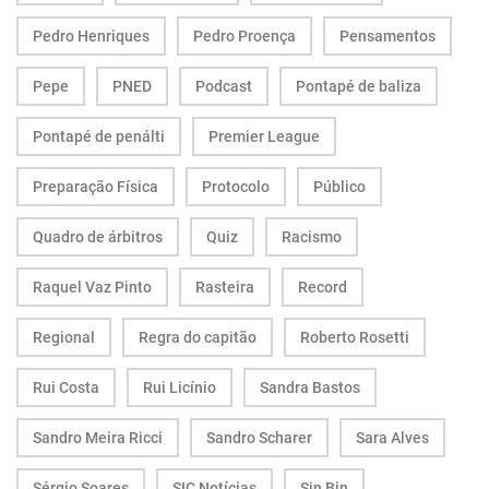
Pedro Henriques
Pedro Proença
Pensamentos
Pepe
PNED
Podcast
Pontapé de baliza
Pontapé de penálti
Premier League
Preparação Física
Protocolo
Público
Quadro de árbitros
Quiz
Racismo
Raquel Vaz Pinto
Rasteira
Record
Regional
Regra do capitão
Roberto Rosetti
Rui Costa
Rui Licínio
Sandra Bastos
Sandro Meira Ricci
Sandro Scharer
Sara Alves
Sérgio Soares
SIC Notícias
Sin Bin