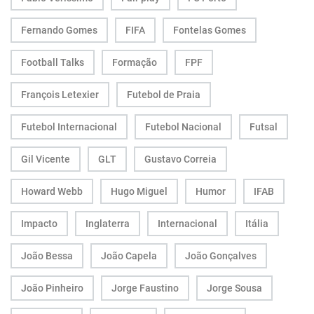
Fernando Gomes
FIFA
Fontelas Gomes
Football Talks
Formação
FPF
François Letexier
Futebol de Praia
Futebol Internacional
Futebol Nacional
Futsal
Gil Vicente
GLT
Gustavo Correia
Howard Webb
Hugo Miguel
Humor
IFAB
Impacto
Inglaterra
Internacional
Itália
João Bessa
João Capela
João Gonçalves
João Pinheiro
Jorge Faustino
Jorge Sousa