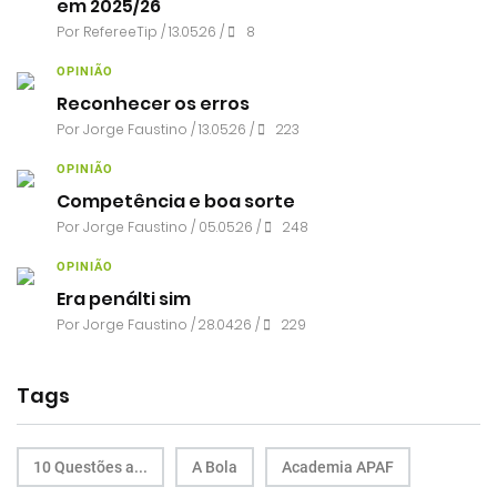
em 2025/26
Por RefereeTip / 13.05.26 /
8
OPINIÃO
Reconhecer os erros
Por
Jorge Faustino
/ 13.05.26 /
223
OPINIÃO
Competência e boa sorte
Por
Jorge Faustino
/ 05.05.26 /
248
OPINIÃO
Era penálti sim
Por
Jorge Faustino
/ 28.04.26 /
229
Tags
10 Questões a...
A Bola
Academia APAF