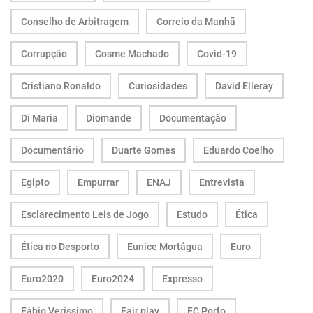
Conselho de Arbitragem
Correio da Manhã
Corrupção
Cosme Machado
Covid-19
Cristiano Ronaldo
Curiosidades
David Elleray
Di Maria
Diomande
Documentação
Documentário
Duarte Gomes
Eduardo Coelho
Egipto
Empurrar
ENAJ
Entrevista
Esclarecimento Leis de Jogo
Estudo
Ética
Ética no Desporto
Eunice Mortágua
Euro
Euro2020
Euro2024
Expresso
Fábio Veríssimo
Fair play
FC Porto