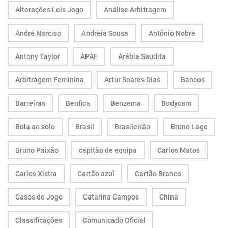
Alterações Leis Jogo
Análise Arbitragem
André Narciso
Andreia Sousa
António Nobre
Antony Taylor
APAF
Arábia Saudita
Arbitragem Feminina
Artur Soares Dias
Bancos
Barreiras
Benfica
Benzema
Bodycam
Bola ao solo
Brasil
Brasileirão
Bruno Lage
Bruno Paixão
capitão de equipa
Carlos Matos
Carlos Xistra
Cartão azul
Cartão Branco
Casos de Jogo
Catarina Campos
China
Classificações
Comunicado Oficial