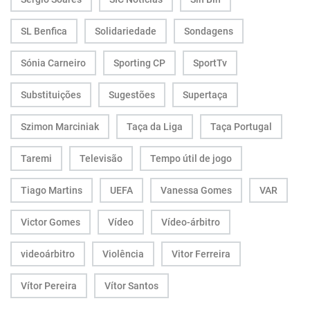
SL Benfica
Solidariedade
Sondagens
Sónia Carneiro
Sporting CP
SportTv
Substituições
Sugestões
Supertaça
Szimon Marciniak
Taça da Liga
Taça Portugal
Taremi
Televisão
Tempo útil de jogo
Tiago Martins
UEFA
Vanessa Gomes
VAR
Victor Gomes
Vídeo
Vídeo-árbitro
videoárbitro
Violência
Vitor Ferreira
Vítor Pereira
Vítor Santos