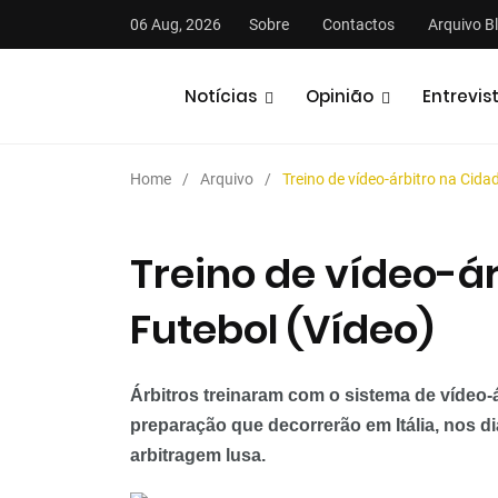
06 Aug, 2026
Sobre
Contactos
Arquivo B
Notícias
Opinião
Entrevis
Home
Arquivo
Treino de vídeo-árbitro na Cida
Treino de vídeo-á
Futebol (Vídeo)
stas
Análises
Podcasts
Árbitros treinaram com o sistema de vídeo-á
preparação que decorrerão em Itália, nos d
arbitragem lusa.