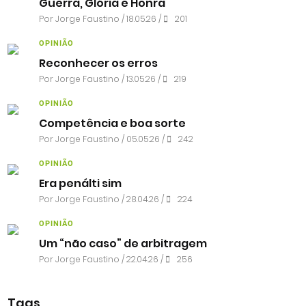
Guerra, Glória e Honra
Por
Jorge Faustino
/ 18.05.26 /
201
OPINIÃO
Reconhecer os erros
Por
Jorge Faustino
/ 13.05.26 /
219
OPINIÃO
Competência e boa sorte
Por
Jorge Faustino
/ 05.05.26 /
242
OPINIÃO
Era penálti sim
Por
Jorge Faustino
/ 28.04.26 /
224
OPINIÃO
Um “não caso” de arbitragem
Por
Jorge Faustino
/ 22.04.26 /
256
Tags