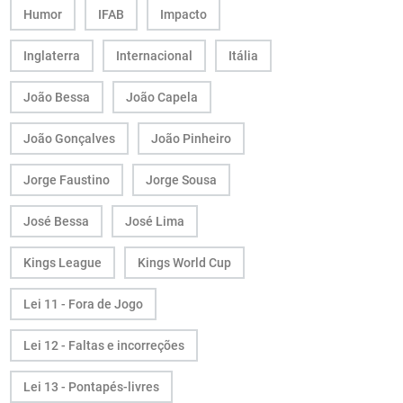
Humor
IFAB
Impacto
Inglaterra
Internacional
Itália
João Bessa
João Capela
João Gonçalves
João Pinheiro
Jorge Faustino
Jorge Sousa
José Bessa
José Lima
Kings League
Kings World Cup
Lei 11 - Fora de Jogo
Lei 12 - Faltas e incorreções
Lei 13 - Pontapés-livres