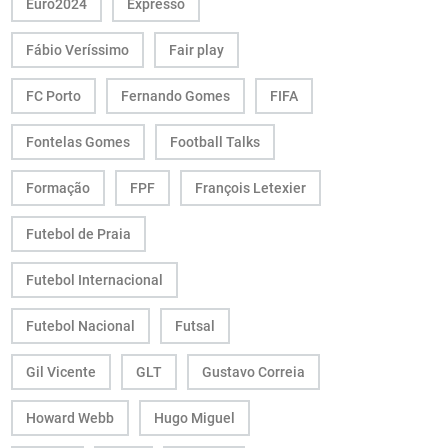
Euro2024
Expresso
Fábio Veríssimo
Fair play
FC Porto
Fernando Gomes
FIFA
Fontelas Gomes
Football Talks
Formação
FPF
François Letexier
Futebol de Praia
Futebol Internacional
Futebol Nacional
Futsal
Gil Vicente
GLT
Gustavo Correia
Howard Webb
Hugo Miguel