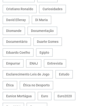
Cristiano Ronaldo
Curiosidades
David Elleray
Di Maria
Diomande
Documentação
Documentário
Duarte Gomes
Eduardo Coelho
Egipto
Empurrar
ENAJ
Entrevista
Esclarecimento Leis de Jogo
Estudo
Ética
Ética no Desporto
Eunice Mortágua
Euro
Euro2020