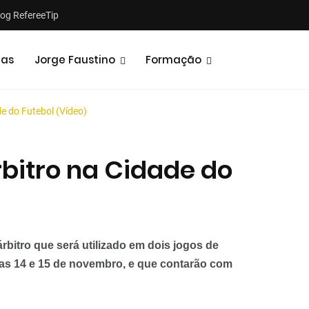
log RefereeTip
tas
Jorge Faustino
Formação
de do Futebol (Vídeo)
rbitro na Cidade do
Notícias
Opiniões
rbitro que será utilizado em dois jogos de
ias 14 e 15 de novembro, e que contarão com