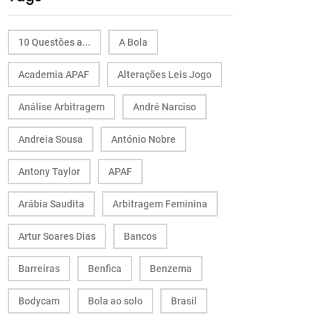
10 Questões a...
A Bola
Academia APAF
Alterações Leis Jogo
Análise Arbitragem
André Narciso
Andreia Sousa
António Nobre
Antony Taylor
APAF
Arábia Saudita
Arbitragem Feminina
Artur Soares Dias
Bancos
Barreiras
Benfica
Benzema
Bodycam
Bola ao solo
Brasil