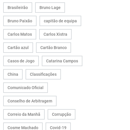
Brasileirão
Bruno Lage
Bruno Paixão
capitão de equipa
Carlos Matos
Carlos Xistra
Cartão azul
Cartão Branco
Casos de Jogo
Catarina Campos
China
Classificações
Comunicado Oficial
Conselho de Arbitragem
Correio da Manhã
Corrupção
Cosme Machado
Covid-19