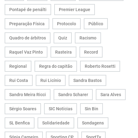
Pontapé de penálti
Premier League
Preparação Física
Protocolo
Público
Quadro de árbitros
Quiz
Racismo
Raquel Vaz Pinto
Rasteira
Record
Regional
Regra do capitão
Roberto Rosetti
Rui Costa
Rui Licínio
Sandra Bastos
Sandro Meira Ricci
Sandro Scharer
Sara Alves
Sérgio Soares
SIC Notícias
Sin Bin
SL Benfica
Solidariedade
Sondagens
Sónia Carneiro
Sporting CP
SportTv