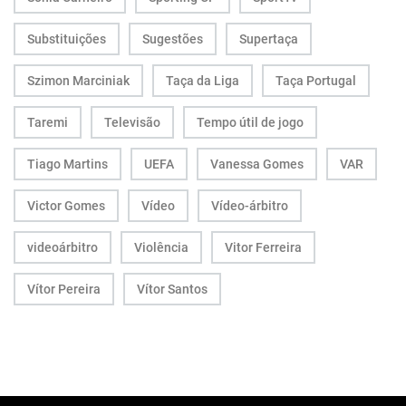
Substituições
Sugestões
Supertaça
Szimon Marciniak
Taça da Liga
Taça Portugal
Taremi
Televisão
Tempo útil de jogo
Tiago Martins
UEFA
Vanessa Gomes
VAR
Victor Gomes
Vídeo
Vídeo-árbitro
videoárbitro
Violência
Vitor Ferreira
Vítor Pereira
Vítor Santos