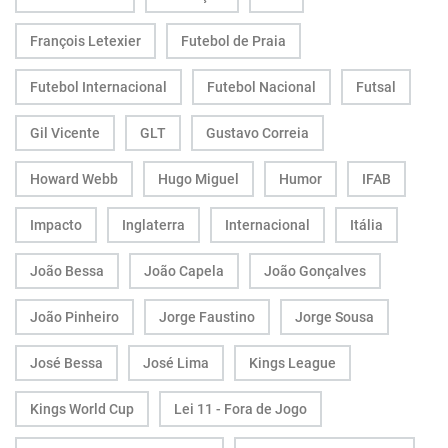
François Letexier
Futebol de Praia
Futebol Internacional
Futebol Nacional
Futsal
Gil Vicente
GLT
Gustavo Correia
Howard Webb
Hugo Miguel
Humor
IFAB
Impacto
Inglaterra
Internacional
Itália
João Bessa
João Capela
João Gonçalves
João Pinheiro
Jorge Faustino
Jorge Sousa
José Bessa
José Lima
Kings League
Kings World Cup
Lei 11 - Fora de Jogo