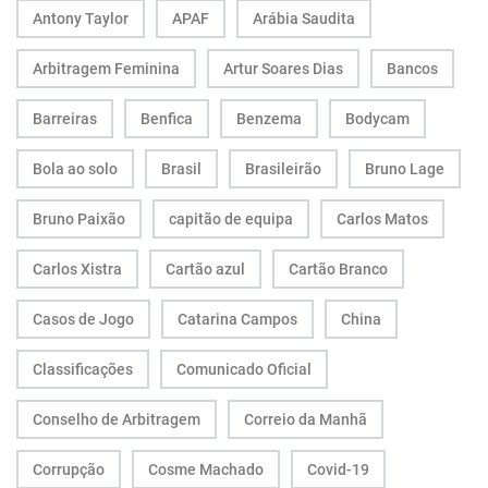
Antony Taylor
APAF
Arábia Saudita
Arbitragem Feminina
Artur Soares Dias
Bancos
Barreiras
Benfica
Benzema
Bodycam
Bola ao solo
Brasil
Brasileirão
Bruno Lage
Bruno Paixão
capitão de equipa
Carlos Matos
Carlos Xistra
Cartão azul
Cartão Branco
Casos de Jogo
Catarina Campos
China
Classificações
Comunicado Oficial
Conselho de Arbitragem
Correio da Manhã
Corrupção
Cosme Machado
Covid-19