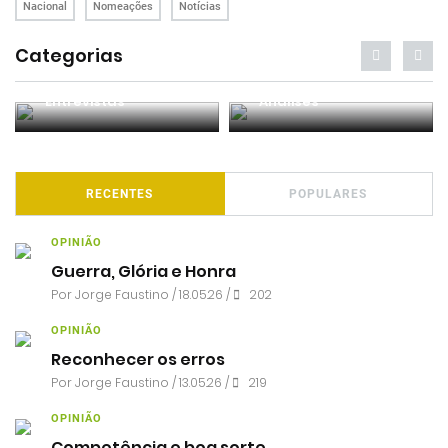
Nacional
Nomeações
Notícias
Categorias
Entrevistas
Análises
RECENTES
POPULARES
OPINIÃO
Guerra, Glória e Honra
Por
Jorge Faustino
/ 18.05.26 /
202
OPINIÃO
Reconhecer os erros
Por
Jorge Faustino
/ 13.05.26 /
219
OPINIÃO
Competência e boa sorte