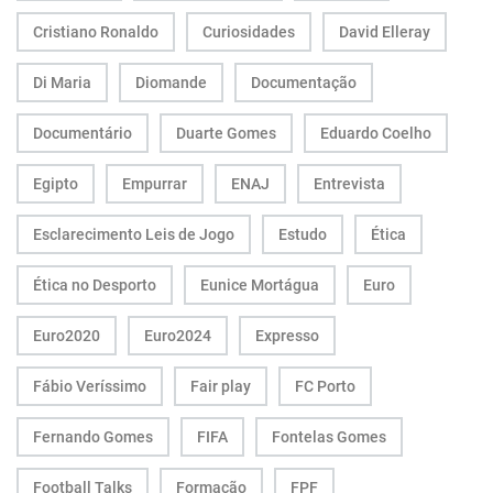
Cristiano Ronaldo
Curiosidades
David Elleray
Di Maria
Diomande
Documentação
Documentário
Duarte Gomes
Eduardo Coelho
Egipto
Empurrar
ENAJ
Entrevista
Esclarecimento Leis de Jogo
Estudo
Ética
Ética no Desporto
Eunice Mortágua
Euro
Euro2020
Euro2024
Expresso
Fábio Veríssimo
Fair play
FC Porto
Fernando Gomes
FIFA
Fontelas Gomes
Football Talks
Formação
FPF