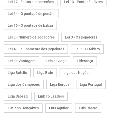
Lei 12 - Faltas e incorreções
Lei 13 - Pontapés-livres
Lei 14 - O pontapé de penálti
Lei 16 - O pontapé de baliza
Lei 3 - Número de Jogadores
Lei 3 - Os jogadores
Lei 4 - Equipamento dos jogadores
Lei 5 - O Árbitro
Lei da Vantagem
Leis de Jogo
Liderança
Liga Betclic
Liga Bwin
Liga das Nações
Liga dos Campeões
Liga Europa
Liga Portugal
Liga Sabseg
Link To Leaders
Luciano Gonçalves
Luís Aguilar
Luís Castro