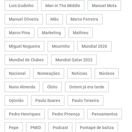
Luís Godinho
Man In The Middle
Manuel Mota
Manuel Oliveira
Mão
Marco Ferreira
Marco Pina
Marketing
Mathieu
Miguel Nogueira
Mourinho
Mundial 2026
Mundial de Clubes
Mundial Qatar 2022
Nacional
Nomeações
Notícias
Núcleos
Nuno Almeida
Óbito
Ontem já era tarde
Opinião
Paulo Soares
Paulo Teixeira
Pedro Henriques
Pedro Proença
Pensamentos
Pepe
PNED
Podcast
Pontapé de baliza