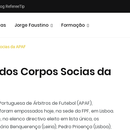
log RefereeTip
tas
Jorge Faustino
Formação
ocias da APAF
dos Corpos Socias da
Notícias
Opiniões
ortuguesa de Árbitros de Futebol (APAF),
, foram empossados hoje, na sede da FPF, em Lisboa.
o elenco directivo eleito em lista única, os
egário Benquerença (Leiria), Pedro Prioença (Lisboa),