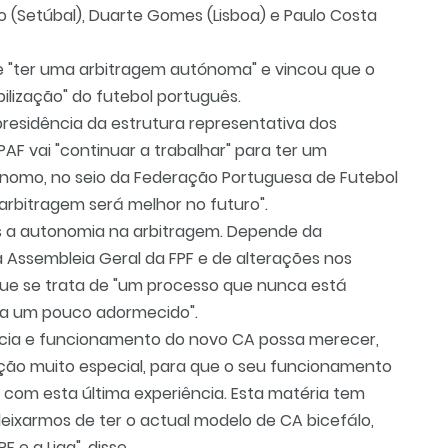
ão (Setúbal), Duarte Gomes (Lisboa) e Paulo Costa
e "ter uma arbitragem autónoma" e vincou que o
bilização" do futebol português.
presidência da estrutura representativa dos
APAF vai "continuar a trabalhar" para ter um
ónomo, no seio da Federação Portuguesa de Futebol
 arbitragem será melhor no futuro".
 a autonomia na arbitragem. Depende da
 Assembleia Geral da FPF e de alterações nos
que se trata de "um processo que nunca está
va um pouco adormecido".
cia e funcionamento do novo CA possa merecer,
ção muito especial, para que o seu funcionamento
 com esta última experiência. Esta matéria tem
eixarmos de ter o actual modelo de CA bicefálo,
 e a Liga", disse.