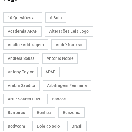
10 Questões a...
A Bola
Academia APAF
Alterações Leis Jogo
Análise Arbitragem
André Narciso
Andreia Sousa
António Nobre
Antony Taylor
APAF
Arábia Saudita
Arbitragem Feminina
Artur Soares Dias
Bancos
Barreiras
Benfica
Benzema
Bodycam
Bola ao solo
Brasil