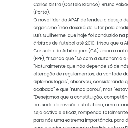
Carlos Xistra (Castelo Branco), Bruno Paix
(Porto).
O novo líder da APAF defendeu o desejo d
organismo "não deixará de lutar pela credi
Luís Guilherme, que hoje foi conduzido na 
árbitros de futebol até 2010, frisou que a 
Conselho de Arbitragem (CA) único e aut
(FPF), frisando que "só com a autonomia a
"Naturalmente que não depende só de nós
alteração de regulamentos, da vontade da
diplomas legais", observou, considerando 
acabado" e que "nunca parou", mas "esta
"Desejamos que a constituição, competên
em sede de revisão estatutária, uma aten
seja activo e eficaz, rompendo totalmente
para nós uma extrema importância, para d
com o poder claramente dividido entre a FPF