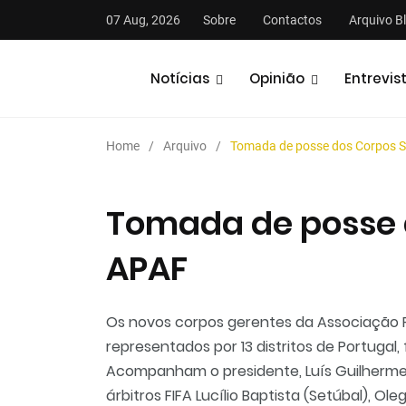
07 Aug, 2026
Sobre
Contactos
Arquivo B
Notícias
Opinião
Entrevis
Home
Arquivo
Tomada de posse dos Corpos S
Tomada de posse 
APAF
stas
Análises
Podcasts
Os novos corpos gerentes da Associação P
representados por 13 distritos de Portugal
Acompanham o presidente, Luís Guilherme, n
árbitros FIFA Lucílio Baptista (Setúbal), Ol