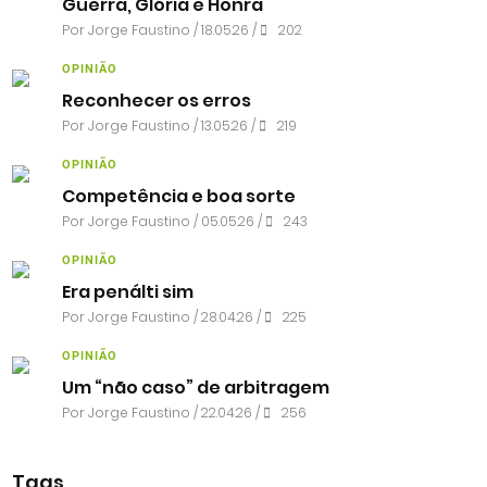
Guerra, Glória e Honra
Por
Jorge Faustino
/ 18.05.26 /
202
OPINIÃO
Reconhecer os erros
Por
Jorge Faustino
/ 13.05.26 /
219
OPINIÃO
Competência e boa sorte
Por
Jorge Faustino
/ 05.05.26 /
243
OPINIÃO
Era penálti sim
Por
Jorge Faustino
/ 28.04.26 /
225
OPINIÃO
Um “não caso” de arbitragem
Por
Jorge Faustino
/ 22.04.26 /
256
Tags