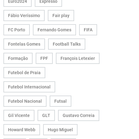
Euro2024
Expresso
Fábio Veríssimo
Fair play
FC Porto
Fernando Gomes
FIFA
Fontelas Gomes
Football Talks
Formação
FPF
François Letexier
Futebol de Praia
Futebol Internacional
Futebol Nacional
Futsal
Gil Vicente
GLT
Gustavo Correia
Howard Webb
Hugo Miguel