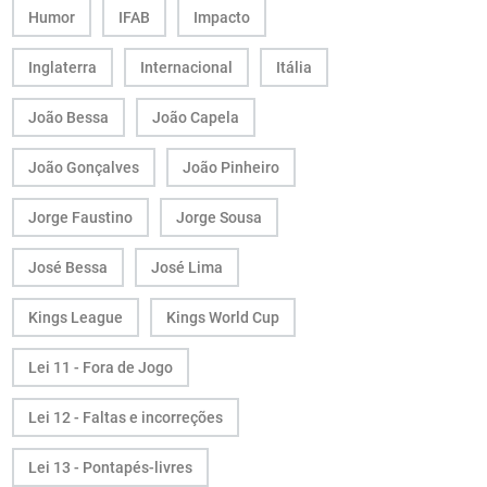
Humor
IFAB
Impacto
Inglaterra
Internacional
Itália
João Bessa
João Capela
João Gonçalves
João Pinheiro
Jorge Faustino
Jorge Sousa
José Bessa
José Lima
Kings League
Kings World Cup
Lei 11 - Fora de Jogo
Lei 12 - Faltas e incorreções
Lei 13 - Pontapés-livres