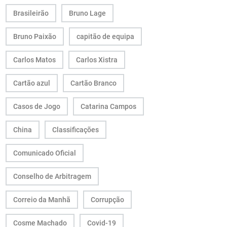
Brasileirão
Bruno Lage
Bruno Paixão
capitão de equipa
Carlos Matos
Carlos Xistra
Cartão azul
Cartão Branco
Casos de Jogo
Catarina Campos
China
Classificações
Comunicado Oficial
Conselho de Arbitragem
Correio da Manhã
Corrupção
Cosme Machado
Covid-19