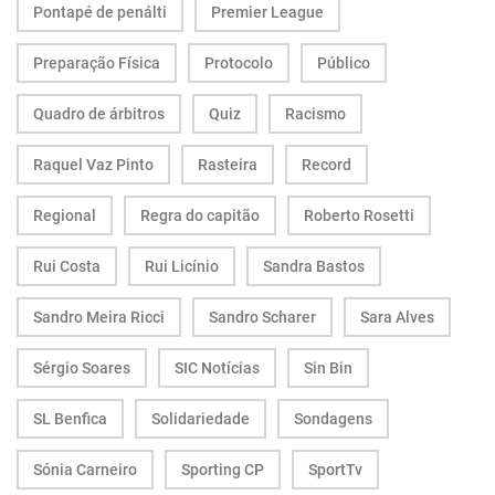
Pontapé de penálti
Premier League
Preparação Física
Protocolo
Público
Quadro de árbitros
Quiz
Racismo
Raquel Vaz Pinto
Rasteira
Record
Regional
Regra do capitão
Roberto Rosetti
Rui Costa
Rui Licínio
Sandra Bastos
Sandro Meira Ricci
Sandro Scharer
Sara Alves
Sérgio Soares
SIC Notícias
Sin Bin
SL Benfica
Solidariedade
Sondagens
Sónia Carneiro
Sporting CP
SportTv