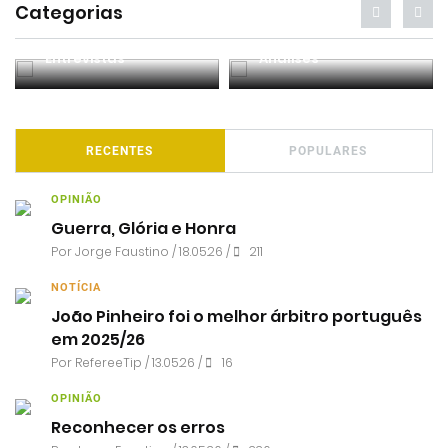
Categorias
Entrevistas
Análises
RECENTES
POPULARES
OPINIÃO
Guerra, Glória e Honra
Por
Jorge Faustino
/ 18.05.26 /
211
NOTÍCIA
João Pinheiro foi o melhor árbitro português
em 2025/26
Por RefereeTip / 13.05.26 /
16
OPINIÃO
Reconhecer os erros