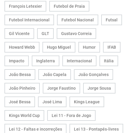
François Letexier
Futebol de Praia
Futebol Internacional
Futebol Nacional
Futsal
Gil Vicente
GLT
Gustavo Correia
Howard Webb
Hugo Miguel
Humor
IFAB
Impacto
Inglaterra
Internacional
Itália
João Bessa
João Capela
João Gonçalves
João Pinheiro
Jorge Faustino
Jorge Sousa
José Bessa
José Lima
Kings League
Kings World Cup
Lei 11 - Fora de Jogo
Lei 12 - Faltas e incorreções
Lei 13 - Pontapés-livres