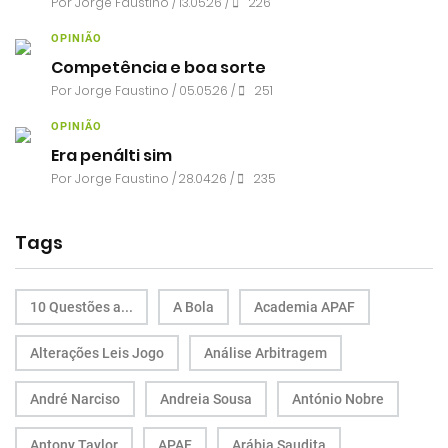
Por
Jorge Faustino
/ 13.05.26 /
226
OPINIÃO
Competência e boa sorte
Por
Jorge Faustino
/ 05.05.26 /
251
OPINIÃO
Era penálti sim
Por
Jorge Faustino
/ 28.04.26 /
235
Tags
10 Questões a...
A Bola
Academia APAF
Alterações Leis Jogo
Análise Arbitragem
André Narciso
Andreia Sousa
António Nobre
Antony Taylor
APAF
Arábia Saudita