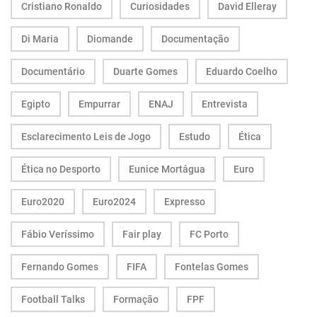
Cristiano Ronaldo
Curiosidades
David Elleray
Di Maria
Diomande
Documentação
Documentário
Duarte Gomes
Eduardo Coelho
Egipto
Empurrar
ENAJ
Entrevista
Esclarecimento Leis de Jogo
Estudo
Ética
Ética no Desporto
Eunice Mortágua
Euro
Euro2020
Euro2024
Expresso
Fábio Veríssimo
Fair play
FC Porto
Fernando Gomes
FIFA
Fontelas Gomes
Football Talks
Formação
FPF