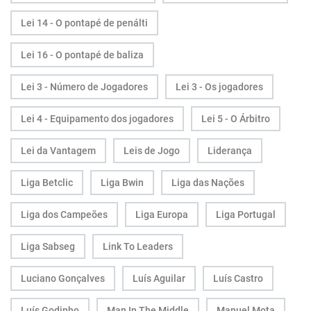
Lei 14 - O pontapé de penálti
Lei 16 - O pontapé de baliza
Lei 3 - Número de Jogadores
Lei 3 - Os jogadores
Lei 4 - Equipamento dos jogadores
Lei 5 - O Árbitro
Lei da Vantagem
Leis de Jogo
Liderança
Liga Betclic
Liga Bwin
Liga das Nações
Liga dos Campeões
Liga Europa
Liga Portugal
Liga Sabseg
Link To Leaders
Luciano Gonçalves
Luís Aguilar
Luís Castro
Luís Godinho
Man In The Middle
Manuel Mota