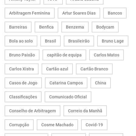
Arbitragem Feminina
Artur Soares Dias
Bancos
Barreiras
Benfica
Benzema
Bodycam
Bola ao solo
Brasil
Brasileirão
Bruno Lage
Bruno Paixão
capitão de equipa
Carlos Matos
Carlos Xistra
Cartão azul
Cartão Branco
Casos de Jogo
Catarina Campos
China
Classificações
Comunicado Oficial
Conselho de Arbitragem
Correio da Manhã
Corrupção
Cosme Machado
Covid-19