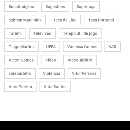
Substituições
Sugestões
Supertaça
Szimon Marciniak
Taça da Liga
Taça Portugal
Taremi
Televisão
Tempo útil de jogo
Tiago Martins
UEFA
Vanessa Gomes
VAR
Victor Gomes
Vídeo
Vídeo-árbitro
videoárbitro
Violência
Vitor Ferreira
Vítor Pereira
Vítor Santos